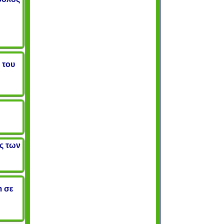
 του
ς των
m σε