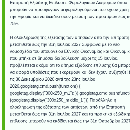
Επιτροπή Εξώδικης Επίλυσης Φορολογικών Διαφορών όπου
μπορούν να προσφύγουν οι φορολογούμενοι που έχουν χρέη
την Εφορία και να διεκδικήσουν μείωση των προστίμων έως κ
75%.
Η ολοκλήρωση της εξέτασης των αιτήσεων από την Επιτροπή
μετατίθεται έως την 31η Ιουλίου 2027 Σύμφωνα με το νέο
νομοσχέδιο του υπουργείου Εθνικής Οικονομίας και Οικονομι
που μπήκε σε δημόσια διαβούλευση μέχρι τις 15 Ιουνίου,
προβλέπεται ακόμα ότι το αίτημα εξώδικης επίλυσης θα μπορ
να αφορά υποθέσεις που εκκρεμούν και δεν έχουν συζητηθεί 
Υποθαλάσσιο ποτ
Εντυπωσιακές φω
Μουσική από κιθάρ
Ο αέρας του μετρ
Η γάτα και το κο
Ταξίδι στο Duba
Συγκινητικό vide
Ο Κομήτης του 
Alesund: Μια π
Η νέα φωτογρα
Video: Εντυπ
Διεθνής Διαστ
Abbey, Ire
Ταϊτή
τις 30 Δεκεμβρίου 2026 αντί της 23ης Ιουλίου
Σταθμός: Ο κόσμο
φωτίσει τη Γη πε
Νορβηγία που μοιά
Αθήνας από το Δ
λεοπάρδαλη αν
καταιγίδα απ
από καταρρ
στην Ανταρ
τα μαλλιά 
χορδέ
2026.googletag.cmd.push(function() {
το παράθυρό μου
που κάνει το γ
μωρό μπαμπ
κι απ' το φε
παραμυθέ
Interne
googletag.display("300x250_m1"); });googletag.cmd.push(functi
{googletag.display("300x250_middle_1")}) Παράλληλα η
ολοκλήρωση της εξέτασης των αιτήσεων από την Επιτροπή
μετατίθεται έως την 31η Ιουλίου 2027 και τα πρακτικά εξώδικη
επίλυσης μπορούν να εκδίδονται έως την 31η Οκτωβρίου 2027