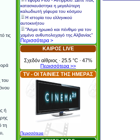
Γέφυρα Ρίου - Αντιρρίου: Δείτε πώς
κατασκευάστηκε η μεγαλύτερη
καλωδιωτή γέφυρα του κόσμου
Η ιστορία του ελληνικού
αυτοκινήτου
"Άσμα ηρωικό και πένθιμο για τον
ό τις
χαμένο ανθυπολοχαγό της Αλβανίας"
Περισσότερα >
ΚΑΙΡΟΣ LIVE
Σχεδόν αίθριος · 25.5 °C · 47%
φορά
Περισσότερα >>
TV - ΟΙ ΤΑΙΝΙΕΣ ΤΗΣ ΗΜΕΡΑΣ
 του
ρόνου
ς ή
ερης
 τη
υ,
Περισσότερα