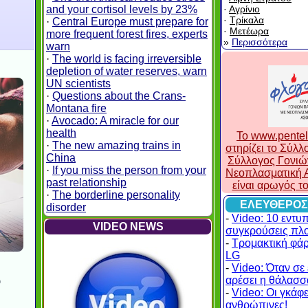
and your cortisol levels by 23%
·
Αγρίνιο
·
Τρίκαλα
·
Central Europe must prepare for
·
Μετέωρα
more frequent forest fires, experts
»
Περισσότερα
warn
·
The world is facing irreversible
depletion of water reserves, warn
UN scientists
·
Questions about the Crans-
Montana fire
·
Avocado: A miracle for our
health
To www.pentel
·
The new amazing trains in
στηρίζει το Σύλ
China
Σύλλογος Γονιώ
·
If you miss the person from your
Νεοπλασματική Α
past relationship
είναι αρωγός τ
·
The borderline personality
ΕΛΕΥΘΕΡΟΣ
disorder
-
Video: 10 εντυ
VIDEO NEWS
συγκρούσεις πλ
-
Τρομακτική φά
LG
-
Video: Όταν σε 
αρέσει η θάλασσα
υ
-
Video: Οι γκάφες
ανθρώπινες!