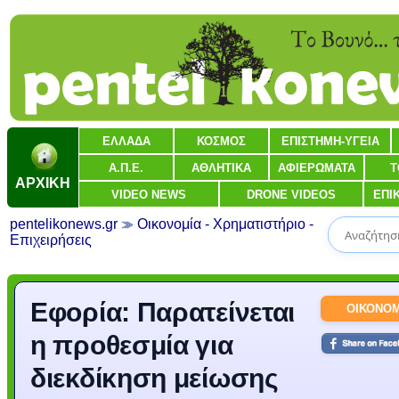
ΕΛΛΑΔΑ
ΚΟΣΜΟΣ
ΕΠΙΣΤΗΜΗ-ΥΓΕΙΑ
Α.Π.Ε.
ΑΘΛΗΤΙΚΑ
ΑΦΙΕΡΩΜΑΤΑ
Τ
ΑΡΧΙΚΗ
VIDEO NEWS
DRONE VIDEOS
ΕΠΙ
pentelikonews.gr
Οικονομία - Χρηματιστήριο -
Επιχειρήσεις
Εφορία: Παρατείνεται
ΟΙΚΟΝΟΜ
η προθεσμία για
διεκδίκηση μείωσης