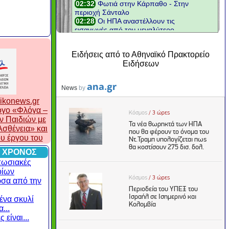
Ειδήσεις από το Αθηναϊκό Πρακτορείο
Ειδήσεων
ikonews.gr
λογο «Φλόγα –
ν Παιδιών με
σθένεια» και
ου έργου του
 ΧΡΟΝΟΣ
πωσιακές
οίων
ρσα από την
ένα σκυλί
...
 είναι...