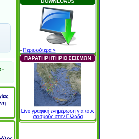
DOWNLOADS
-
Περισσότερα >
ΠΑΡΑΤΗΡΗΤΗΡΙΟ ΣΕΙΣΜΩΝ
 -
γίας
ύνη
Live γραφική ενημέρωση για τους
σεισμούς στην Ελλάδα
ρόλος