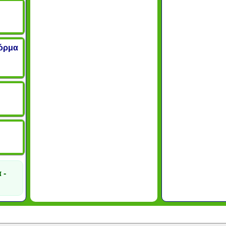
φόρμα
 -