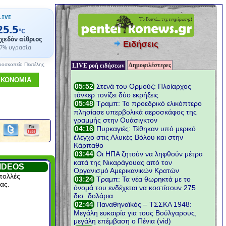
LIVE
25.5
°C
χεδόν αίθριος
Ειδήσεις
7% υγρασία
Δημοφιλέστερες
ροσκοπείο Πεντέλης
LIVE ροή ειδήσεων
ΙΚΟΝΟΜΙΑ
IDEOS
πολλές
ας.