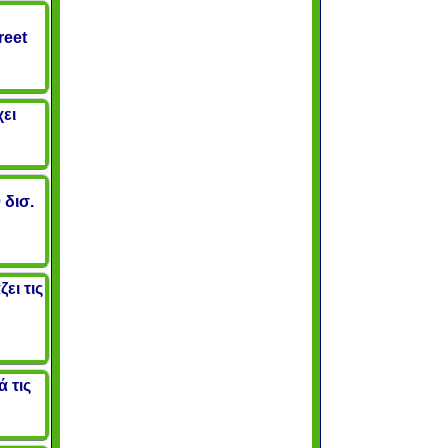
reet
ει
 δισ.
ει τις
 τις