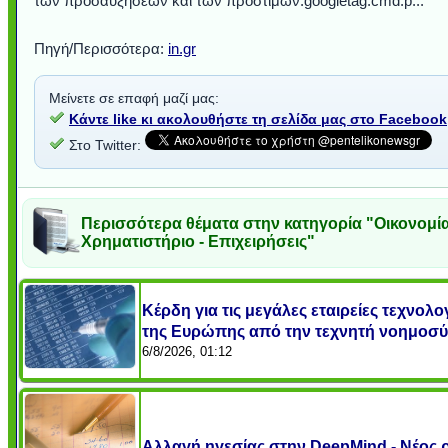
των προσαυξήσεων και των προστίμων.googletag.cmd.p...
Πηγή/Περισσότερα:
in.gr
Μείνετε σε επαφή μαζί μας:
Κάντε like κι ακολουθήστε τη σελίδα μας στο Facebook
Στο Twitter:
Περισσότερα θέματα στην κατηγορία "Οικονομία
Χρηματιστήριο - Επιχειρήσεις"
Κέρδη για τις μεγάλες εταιρείες τεχνολο
της Ευρώπης από την τεχνητή νοημοσ
6/8/2026, 01:12
Αλλαγή ηγεσίας στην DeepMind - Νέος 