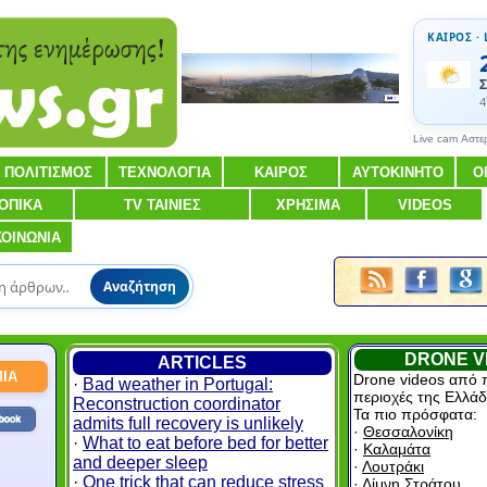
ΚΑΙΡΟΣ · 
Σ
4
Live cam Αστε
ΠΟΛΙΤΙΣΜΟΣ
ΤΕΧΝΟΛΟΓΙΑ
ΚΑΙΡΟΣ
ΑΥΤΟΚΙΝΗΤΟ
Ο
ΟΠΙΚΑ
TV ΤΑΙΝΙΕΣ
ΧΡΗΣΙΜΑ
VIDEOS
ΚΟΙΝΩΝΙΑ
Αναζήτηση
DRONE V
ARTICLES
ΙΑ
Drone videos από 
·
Bad weather in Portugal:
περιοχές της Ελλάδ
Reconstruction coordinator
Τα πιο πρόσφατα:
admits full recovery is unlikely
·
Θεσσαλονίκη
·
What to eat before bed for better
·
Καλαμάτα
and deeper sleep
·
Λουτράκι
·
One trick that can reduce stress
·
Λίμνη Στράτου