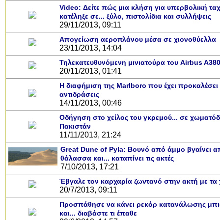
Video: Δείτε πώς μια κλήση για υπερβολική τα
κατέληξε σε... ξύλο, πιστολίδια και συλλήψεις
29/11/2013, 09:11
Απογείωση αεροπλάνου μέσα σε χιονοθύελλα
23/11/2013, 14:04
Τηλεκατευθυνόμενη μινιατούρα του Airbus A38
20/11/2013, 01:41
Η διαφήμιση της Marlboro που έχει προκαλέσει
αντιδράσεις
14/11/2013, 00:46
Οδήγηση στο χείλος του γκρεμού... σε χωματό
Υποθαλάσσιο πο
Εντυπωσιακές φ
Μουσική από κιθ
Ο αέρας του με
Η γάτα και το 
Ταξίδι στο Dub
Συγκινητικό vi
Ο Κομήτης του
Alesund: Μια
Η νέα φωτογρ
Video: Εντυ
Διεθνής Δια
Abbey, Ir
Ταϊτ
Πακιστάν
11/11/2013, 21:24
Σταθμός: Ο κόσ
φωτίσει τη Γη 
Νορβηγία που μο
Αθήνας από το
λεοπάρδαλη α
καταιγίδα 
από καταρ
στην Αντα
τα μαλλι
χορδ
το παράθυρό μ
που κάνει το
μωρό μπαμ
κι απ' το φ
παραμυθ
Great Dune of Pyla: Bουνό από άμμο βγαίνει α
Inter
θάλασσα και... καταπίνει τις ακτές
7/10/2013, 17:21
Έβγαλε τον καρχαρία ζωντανό στην ακτή με τα 
20/7/2013, 09:11
Προσπάθησε να κάνει ρεκόρ κατανάλωσης μπ
και... διαβάστε τι έπαθε