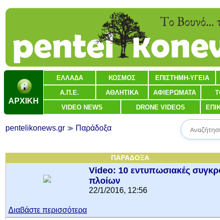
ΕΛΛΑΔΑ
ΚΟΣΜΟΣ
ΕΠΙΣΤΗΜΗ-ΥΓΕΙΑ
Α.Π.Ε.
ΑΘΛΗΤΙΚΑ
ΑΦΙΕΡΩΜΑΤΑ
Τ
ΑΡΧΙΚΗ
VIDEO NEWS
DRONE VIDEOS
ΕΠΙ
pentelikonews.gr
Παράδοξα
ΠΑΡΑΔΟΞΑ
Video: 10 εντυπωσιακές συγκρ
πλοίων
22/1/2016, 12:56
Διαβάστε περισσότερα