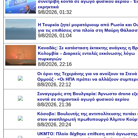
συνετρίβη κοντά σε αγωγό φυσικού αερίου - Έ
εκρηκτικά
9/8/2026, 01:32
Η Τουρκία ζητεί μορατόριουμ από Ρωσία και Ο
για τις επιθέσεις στα πλοία στη Μαύρη Θάλασ
9/8/2026, 01:04
Καναδάς: Σε κατάσταση έκτακτης ανάγκης η Βρ
Κολομβία – Διαρκείς εντολές εκκένωσης λόγω
πυρκαγιών
8/8/2026, 22:16
Οι όροι της Τεχεράνης για να ανοίξουν τα Στενά
Ορμούζ - «Οι ΗΠΑ πρέπει να αλλάξουν συμπερ
8/8/2026, 22:12
Συναγερμός στη Βουλγαρία: Άγνωστο drone εξ
κοντά σε σημαντικό αγωγό φυσικού αερίου
8/8/2026, 21:36
Κόσοβο: Βουλευτής της αντιπολίτευσης πετάει
στον αναπληρωτή πρωθυπουργό Άλμπιν Κούρτ
8/8/2026, 20:24
UKMTO: Πλοίο δέχθηκε επίθεση από άγνωστης