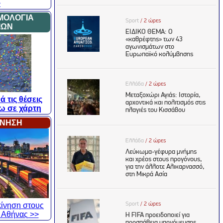
>
ΜΟΛΟΓΙΑ
ΙΩΝ
ά τις θέσεις
ω σε χάρτη
ΙΝΗΣΗ
 κίνηση στους
 Αθήνας >>