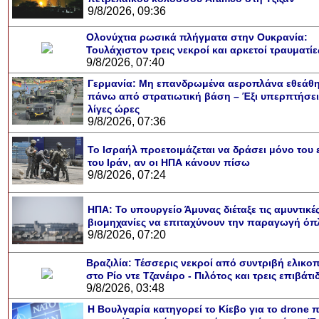
9/8/2026, 09:36
Ολονύχτια ρωσικά πλήγματα στην Ουκρανία:
Τουλάχιστον τρεις νεκροί και αρκετοί τραυματίε
9/8/2026, 07:40
Γερμανία: Μη επανδρωμένα αεροπλάνα εθεάθ
πάνω από στρατιωτική βάση – Έξι υπερπτήσει
λίγες ώρες
9/8/2026, 07:36
Το Ισραήλ προετοιμάζεται να δράσει μόνο του 
του Ιράν, αν οι ΗΠΑ κάνουν πίσω
9/8/2026, 07:24
Υποθαλάσσιο πο
Εντυπωσιακές φ
Μουσική από κιθ
Ο αέρας του με
Η γάτα και το 
Ταξίδι στο Dub
Συγκινητικό vi
Ο Κομήτης του
Alesund: Μια
Η νέα φωτογρ
Video: Εντυ
Διεθνής Δια
Abbey, Ir
Ταϊτ
Σταθμός: Ο κόσ
φωτίσει τη Γη 
Νορβηγία που μο
Αθήνας από το
λεοπάρδαλη α
καταιγίδα 
από καταρ
στην Αντα
τα μαλλι
χορδ
το παράθυρό μ
που κάνει το
μωρό μπαμ
κι απ' το φ
παραμυθ
ΗΠΑ: Το υπουργείο Άμυνας διέταξε τις αμυντικέ
Inter
βιομηχανίες να επιταχύνουν την παραγωγή ό
9/8/2026, 07:20
Βραζιλία: Τέσσερις νεκροί από συντριβή ελικο
στο Ρίο ντε Τζανέιρο - Πιλότος και τρεις επιβάτι
9/8/2026, 03:48
Η Βουλγαρία κατηγορεί το Κίεβο για το drone 