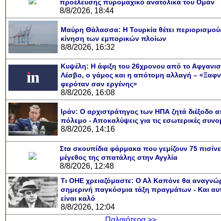
προέλευσης πυρομαχικό ανατολικά του Ομάν
8/8/2026, 18:44
Μαύρη Θάλασσα: Η Τουρκία θέτει περιορισμού
κίνηση των εμπορικών πλοίων
8/8/2026, 16:32
Κυψέλη: Η άφιξη του 26χρονου από το Αφγανισ
Λέσβο, ο γάμος και η απότομη αλλαγή – «Ξαφν
φερόταν σαν εργένης»
8/8/2026, 16:08
Ιράν: Ο αρχιστράτηγος των ΗΠΑ ζητά διέξοδο α
πόλεμο - Αποκαλύψεις για τις εσωτερικές συνομ
8/8/2026, 14:16
Στα σκουπίδια φάρμακα που γεμίζουν 75 πισίνε
μέγεθος της σπατάλης στην Αγγλία
8/8/2026, 12:48
Τι ΟΗΕ χρειαζόμαστε: Ο Αλ Καπόνε θα αναγνώρ
σημερινή παγκόσμια τάξη πραγμάτων - Και αυ
είναι καλό
8/8/2026, 12:04
Παλαιότερα >>