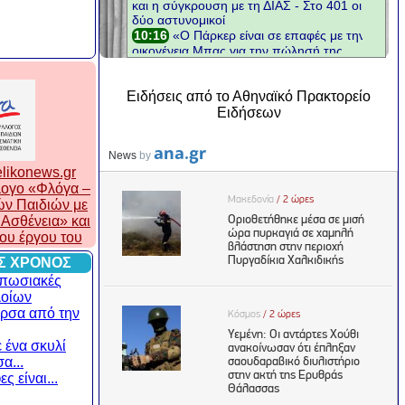
Ειδήσεις από το Αθηναϊκό Πρακτορείο
Ειδήσεων
likonews.gr
λλογο «Φλόγα –
ών Παιδιών με
Ασθένεια» και
του έργου του
Σ ΧΡΟΝΟΣ
υπωσιακές
λοίων
ρσα από την
 ένα σκυλί
α...
ς είναι...