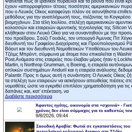
Φαίνεται πως οι ιρανικοί πύραυλοι και τα βουνά που είναι κρ
έχουν «απορροφήσει» τέτοιες ποσότητες αμερικανικών πυρ
που ο Λευκός Οίκος καταφεύγει πλέον σε ασυνήθιστα επιθετι
μεθόδους για την αναπλήρωσή τους, πιέζοντας το Κογκρέσο
βιομηχάνων. Στα τέλη Ιουλίου, στελέχη αμερικανικών αμυντι
κολοσσών και εταιρειών αμυντικής τεχνολογίας της Silicon V
κλήθηκαν στον Λευκό Οίκο για να συναντηθούν με την προ
του προέδρου, Σούζι Γουάιλς, τον υπουργό Άμυνας Πιτ Χέγκ
διευθυντή του Γραφείου Διαχείρισης και Προϋπολογισμού Ρ
Βόουτ και τον διευθυντή Νομοθετικών Υποθέσεων του Λευκ
Τζέιμς Μπρέιντ, σύμφωνα με άτομα που επικαλείται η Washi
Post.Ανάμεσα στις εταιρείες που έλαβαν μέρος ήταν η Lockh
Martin, η Northrop Grumman, η Boeing, η εταιρεία αυτόνομω
οπλικών συστημάτων Anduril και η εταιρεία ανάλυσης δεδο
Palantir. Προς τι όμως αυτή η συνάντηση; Ο Λευκός Οίκος ζ
τα στελέχη των εταιρειών να ασκήσουν απευθείας πιέσεις στ
νομοθέτες ώστε να εγκριθεί επιπλέον χρηματοδότηση για τις 
δαπάνες και, κατ’ επέκταση, να
Διαβάστε περισσότερα
Άφαντος ηγέτης, οικονομία στα «σχοινιά» - Γιατ
χρόνος δεν είναι σύμμαχος για το καθεστώς του
9/8/2026, 09:44
Σαουδική Αραβία: Φωτιά σε εγκαταστάσεις του
πετρελαϊκού κολοσσού Aramco στη Τζιζάν