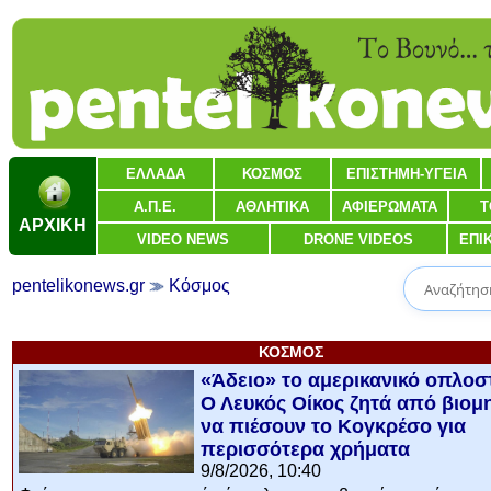
ΕΛΛΑΔΑ
ΚΟΣΜΟΣ
ΕΠΙΣΤΗΜΗ-ΥΓΕΙΑ
Α.Π.Ε.
ΑΘΛΗΤΙΚΑ
ΑΦΙΕΡΩΜΑΤΑ
Τ
ΑΡΧΙΚΗ
VIDEO NEWS
DRONE VIDEOS
ΕΠΙ
pentelikonews.gr
Κόσμος
ΚΟΣΜΟΣ
«Άδειο» το αμερικανικό οπλοσ
Ο Λευκός Οίκος ζητά από βιομ
να πιέσουν το Κογκρέσο για
περισσότερα χρήματα
9/8/2026, 10:40