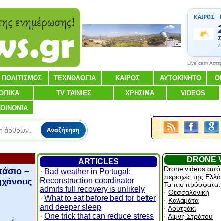
ΚΑΙΡΟΣ · 
Σ
4
Live cam Αστε
ΠΟΛΙΤΙΣΜΟΣ
ΤΕΧΝΟΛΟΓΙΑ
ΚΑΙΡΟΣ
ΑΥΤΟΚΙΝΗΤΟ
Ο
ΟΠΙΚΑ
TV ΤΑΙΝΙΕΣ
ΧΡΗΣΙΜΑ
VIDEOS
ΚΟΙΝΩΝΙΑ
Αναζήτηση
DRONE 
ARTICLES
Drone videos από
τάσιο –
·
Bad weather in Portugal:
περιοχές της Ελλά
Reconstruction coordinator
ηχάνους
Τα πιο πρόσφατα:
admits full recovery is unlikely
·
Θεσσαλονίκη
·
What to eat before bed for better
·
Καλαμάτα
and deeper sleep
·
Λουτράκι
·
One trick that can reduce stress
·
Λίμνη Στράτου