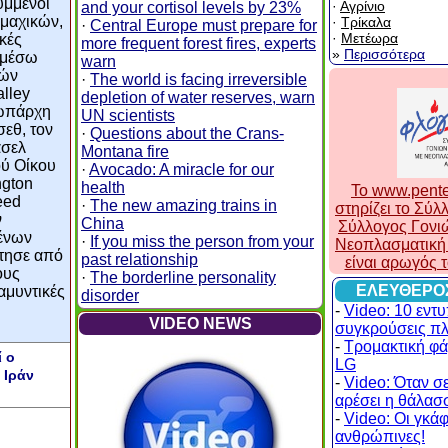
υμμένοι
·
Αγρίνιο
and your cortisol levels by 23%
ομαχικών,
·
Τρίκαλα
·
Central Europe must prepare for
·
Μετέωρα
κές
more frequent forest fires, experts
»
Περισσότερα
 μέσω
warn
κών
·
The world is facing irreversible
alley
depletion of water reserves, warn
σωπάρχη
UN scientists
σεθ, τον
·
Questions about the Crans-
άσελ
Montana fire
ού Οίκου
·
Avocado: A miracle for our
ngton
health
To www.pente
eed
·
The new amazing trains in
στηρίζει το Σύ
ν
China
Σύλλογος Γονι
μένων
·
If you miss the person from your
Νεοπλασματική 
ήτησε από
past relationship
είναι αρωγός 
ους
·
The borderline personality
ΕΛΕΥΘΕΡΟ
αμυντικές
disorder
-
Video: 10 εντ
VIDEO NEWS
συγκρούσεις π
-
Τρομακτική φά
ί ο
LG
 Ιράν
-
Video: Όταν σε
αρέσει η θάλασσ
-
Video: Οι γκάφε
ανθρώπινες!