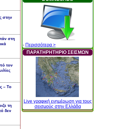
ς στην
τάν στη
ικά
-
Περισσότερα >
ΠΑΡΑΤΗΡΗΤΗΡΙΟ ΣΕΙΣΜΩΝ
πό τον
ιλίες
ς – Το
Live γραφική ενημέρωση για τους
ιζε τη
σεισμούς στην Ελλάδα
τό δεν