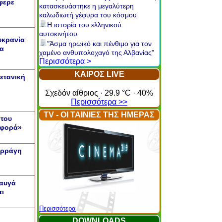
φερε
κατασκευάστηκε η μεγαλύτερη
καλωδιωτή γέφυρα του κόσμου
Η ιστορία του ελληνικού
αυτοκινήτου
υκρανία
"Άσμα ηρωικό και πένθιμο για τον
σα
χαμένο ανθυπολοχαγό της Αλβανίας"
Περισσότερα >
ΚΑΙΡΟΣ LIVE
ετανική
Σχεδόν αίθριος · 29.9 °C · 40%
Περισσότερα >>
TV - ΟΙ ΤΑΙΝΙΕΣ ΤΗΣ ΗΜΕΡΑΣ
 του
ιφορά»
ερράγη
 αυγά
ι
Περισσότερα
DOWNLOADS