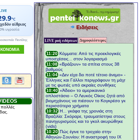
LIVE
29.9
°C
χεδόν αίθριος
Ειδήσεις
0% υγρασία
Δημοφιλέστερες
ροσκοπείο Πεντέλης
LIVE ροή ειδήσεων
ΙΚΟΝΟΜΙΑ
VIDEOS
 πολλές
δας.