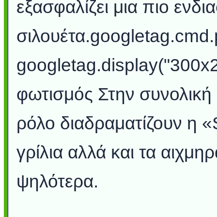
εξασφαλίζει μια πιο ενδι
σιλουέτα.googletag.cmd.p
googletag.display("300x2
φωτισμός Στην συνολική 
ρόλο διαδραματίζουν η «
γρίλια αλλά και τα αιχμ
ψηλότερα.