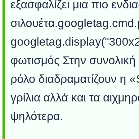
εξασφαλίζει μια πιο ενδι
σιλουέτα.googletag.cmd.p
googletag.display("300x2
φωτισμός Στην συνολική 
ρόλο διαδραματίζουν η «
γρίλια αλλά και τα αιχμ
ψηλότερα.