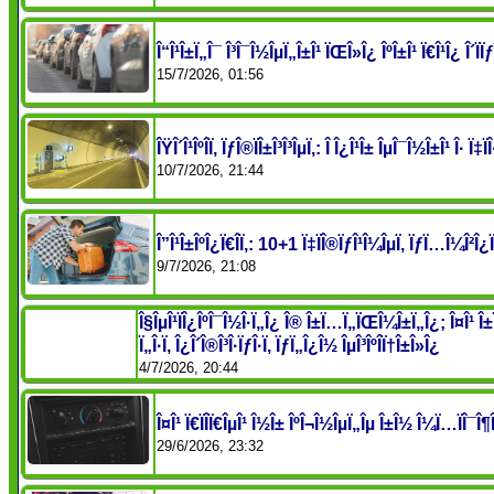
Î“Î¹Î±Ï„Î¯ Î³Î¯Î½ÎµÏ„Î±Î¹ ÏŒÎ»Î¿ ÎºÎ±Î¹ Ï€Î¹Î¿ Î´ÏÏƒ
15/7/2026, 01:56
ÎŸÎ´Î¹ÎºÎ­Ï‚ ÏƒÎ®ÏÎ±Î³Î³ÎµÏ‚: Î Î¿Î¹Î± ÎµÎ¯Î½Î±Î¹ 
10/7/2026, 21:44
Î”Î¹Î±ÎºÎ¿Ï€Î­Ï‚: 10+1 Ï‡ÏÎ®ÏƒÎ¹Î¼ÎµÏ‚ ÏƒÏ…Î¼Î²Î¿
9/7/2026, 21:08
Î§ÎµÎ¹ÏÎ¿ÎºÎ¯Î½Î·Ï„Î¿ Î® Î±Ï…Ï„ÏŒÎ¼Î±Ï„Î¿; Î¤Î¹ Î±
Ï„Î·Ï‚ Î¿Î´Î®Î³Î·ÏƒÎ·Ï‚ ÏƒÏ„Î¿Î½ ÎµÎ³ÎºÎ­Ï†Î±Î»Î¿
4/7/2026, 20:44
Î¤Î¹ Ï€ÏÎ­Ï€ÎµÎ¹ Î½Î± ÎºÎ¬Î½ÎµÏ„Îµ Î±Î½ Î¼Ï…ÏÎ
29/6/2026, 23:32