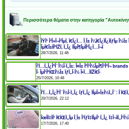
Περισσότερα θέματα στην κατηγορία "Αυτοκίνη
ÎŸÎ¹ Î²Î»Î¬Î²ÎµÏ‚ Ï€Î¿Ï… Î¸Î± Î¼Ï€Î¿ÏÎ¿ÏÏƒÎµ Î
ÎµÏ€Î±ÏÎºÏŽÏ‚ Ï„Î¿ ÏÎµÎ¶ÎµÏÎ²Î¿Ï…Î¬Ï
28/7/2026, 11:48
Î‘Ï…Ï„Î¿ÎºÎ¯Î½Î·Ï„Î±: Î¤Î± ÎºÎ¹Î½ÎµÎ¶Î¹ÎºÎ¬ brands Î
Î· ÎµÎ¹ÎºÏŒÎ½Î± ÏƒÏ„Î·Î½ Î•Ï…ÏÏŽÏ€Î·
25/7/2026, 10:48
Î‘Ï…Ï„Î¿ÎºÎ¯Î½Î·Ï„Î¿ ÏƒÏ„Î¿ ÏÎµÎ»Î±Î½Ï„Î¯: Î ÏŒÏ
20/7/2026, 22:12
ÎœÎ­Ï‡ÏÎ¹ Ï€ÏŒÏ„Îµ Î¸Î± Î¹ÏƒÏ‡ÏÎµÎ¹ Ï„Î¿ Ï‡Î¬ÏÏ„Î¹
17/7/2026, 17:40