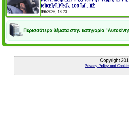
Ï€ÏÏŒÏƒÏ„Î¹Î¼Î¿ 100 ÎµÏ…ÏÏŽ
9/6/2026, 18:20
Περισσότερα θέματα στην κατηγορία "Αυτοκίνη
Copyright 201
Privacy Policy and Cookie