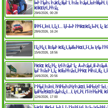
Î¤Î¹ Î´ÎµÎ½ Î¼Ï€Î¿ÏÎµÎ¯Ï‚ Î½Î± Î¼ÎµÏ„Î±Ï†Î­ÏÎµÎ¹
Ï€ÏÏŒÏƒÏ„Î¹Î¼Î¿
29/6/2026, 00:28
ÎÎ¹ÎºÎ·Ï„Î®Ï‚ Ï„Î¿Ï… Î¡Î¬Î»Î¹ Î‘ÎºÏÏŒÏ€Î¿Î»Î¹Ï‚ Î¿ 
28/6/2026, 16:24
Î Î¿Î¹Î¿Ï‚ Î­Ï‡ÎµÎ¹ Ï€ÏÎ¿Ï„ÎµÏÎ±Î¹ÏŒÏ„Î·Ï„Î± ÏƒÎµ Î´
15/6/2026, 18:56
Î‘Ï€ÏŒ Ï€Î¿Î¹Î¿ ÏƒÎ·Î¼ÎµÎ¯Î¿ Â«Î¼ÎµÏ„ÏÎ¬Î½ÎµÂ
ÎµÎ¯Î½Î±Î¹ Ï„Î¿ Ï€ÏÎ±Î³Î¼Î±Ï„Î¹ÎºÏŒ ÎºÎ­Î½Ï„ÏÎ¿ Ï„Î
14/6/2026, 20:56
Î”Î¹ÎµÎ¸Î½Î®Ï‚ ÎŸÏÎ³Î±Î½Î¹ÏƒÎ¼ÏŒÏ‚ Î•ÏÎ³Î±ÏƒÎ¯Î±Ï‚:
ÎµÏÎ³Î±Î¶ÏŒÎ¼ÎµÎ½Î¿Ï…Ï‚ ÏƒÏ„Î¹Ï‚ ÏˆÎ·Ï†Î¹Î±ÎºÎ­Ï‚ Ï
12/6/2026, 17:00
Î•Ï€Î¹Ï„ÏÎ­Ï€ÎµÏ„Î±Î¹ Î· Î¿Î´Î®Î³Î·ÏƒÎ· Î¼Îµ ÏƒÎ±Î