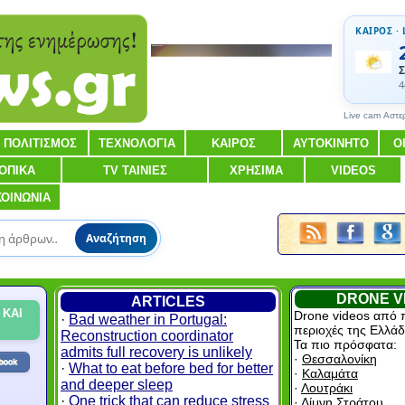
ΚΑΙΡΟΣ · 
Σ
4
Live cam Αστε
ΠΟΛΙΤΙΣΜΟΣ
ΤΕΧΝΟΛΟΓΙΑ
ΚΑΙΡΟΣ
ΑΥΤΟΚΙΝΗΤΟ
Ο
ΟΠΙΚΑ
TV ΤΑΙΝΙΕΣ
ΧΡΗΣΙΜΑ
VIDEOS
ΚΟΙΝΩΝΙΑ
Αναζήτηση
DRONE V
ARTICLES
 ΚΑΙ
Drone videos από 
·
Bad weather in Portugal:
περιοχές της Ελλάδ
Reconstruction coordinator
Τα πιο πρόσφατα:
admits full recovery is unlikely
·
Θεσσαλονίκη
·
What to eat before bed for better
·
Καλαμάτα
and deeper sleep
·
Λουτράκι
·
One trick that can reduce stress
·
Λίμνη Στράτου