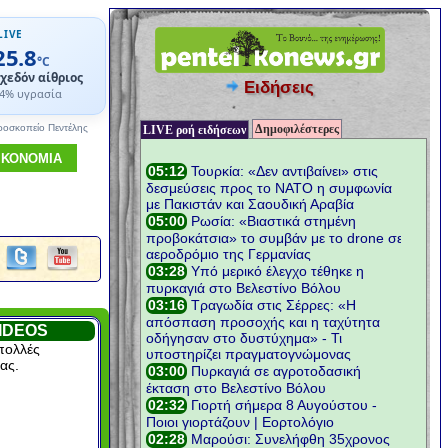
LIVE
25.8
°C
χεδόν αίθριος
Ειδήσεις
4% υγρασία
Δημοφιλέστερες
ροσκοπείο Πεντέλης
LIVE ροή ειδήσεων
ΙΚΟΝΟΜΙΑ
IDEOS
πολλές
ας.