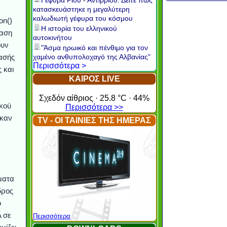
Γέφυρα Ρίου - Αντιρρίου: Δείτε πώς
κατασκευάστηκε η μεγαλύτερη
καλωδιωτή γέφυρα του κόσμου
on()
Η ιστορία του ελληνικού
βαση
αυτοκινήτου
ουν
"Άσμα ηρωικό και πένθιμο για τον
ασής
χαμένο ανθυπολοχαγό της Αλβανίας"
Περισσότερα >
ς και
ΚΑΙΡΟΣ LIVE
Σχεδόν αίθριος · 25.8 °C · 44%
ικού
Περισσότερα >>
 καν
TV - ΟΙ ΤΑΙΝΙΕΣ ΤΗΣ ΗΜΕΡΑΣ
ματα
δρος
ο
Α σε
Περισσότερα