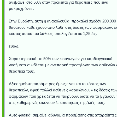
ανεβαίνει στο 50% όταν πρόκειται για θεραπείες που είναι
μακροχρόνιες.
Στην Ευρώπη, αυτή η ανακολουθία, προκαλεί σχεδόν 200.000
θανάτους κάθε χρόνο από λάθη στις δόσεις των φαρμάκων, ε
κόστος αυτού του λάθους, υπολογίζεται σε 1,25 δις.
ευρώ.
Χαρακτηριστικά, το 50% των εισαγωγών για καρδιαγγειακά
νοσήματα συνδέεται με ανεπαρκή προσήλωση των ασθενών 
Υποθαλάσσιο ποτ
Εντυπωσιακές φω
Μουσική από κιθάρ
Ο αέρας του μετρ
Η γάτα και το κο
Ταξίδι στο Duba
Συγκινητικό vide
Ο Κομήτης του 
Alesund: Μια π
Η νέα φωτογρα
Video: Εντυπ
Διεθνής Διαστ
Abbey, Ire
Ταϊτή
θεραπεία τους.
Σταθμός: Ο κόσμο
φωτίσει τη Γη πε
Νορβηγία που μοιά
Αθήνας από το Δ
λεοπάρδαλη αν
καταιγίδα απ
από καταρρ
στην Ανταρ
τα μαλλιά 
χορδέ
το παράθυρό μου
που κάνει το γ
μωρό μπαμπ
κι απ' το φε
παραμυθέ
Interne
Αξιοσημείωτη παράμετρος όμως είναι και το κόστος των
θεραπειών, αφού πολλοί ασθενείς «αραιώνουν» τις δόσεις τω
φαρμάκων που χρειάζεται να παίρνουν, ώστε να τα βγάλουν
στις καθημερινές οικονομικές απαιτήσεις της ζωής τους.
Αυτό φυσικά, σημαίνει αδυναμία πρόσβασης στις απαραίτητες