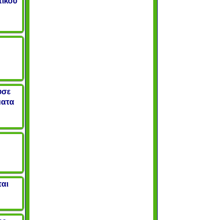
τικού
ύσε
ματα
η
αι