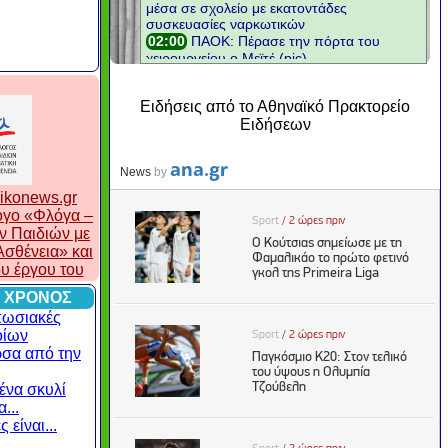
Ειδήσεις από το Αθηναϊκό Πρακτορείο
Ειδήσεων
ikonews.gr
λογο «Φλόγα –
ν Παιδιών με
σθένεια» και
ου έργου του
 ΧΡΟΝΟΣ
πωσιακές
οίων
ρσα από την
ένα σκυλί
...
 είναι...