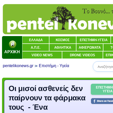
ΕΛΛΑΔΑ
ΚΟΣΜΟΣ
ΕΠΙΣΤΗΜΗ-ΥΓΕΙΑ
Α.Π.Ε.
ΑΘΛΗΤΙΚΑ
ΑΦΙΕΡΩΜΑΤΑ
Τ
ΑΡΧΙΚΗ
VIDEO NEWS
DRONE VIDEOS
ΕΠΙ
pentelikonews.gr
Επιστήμη - Υγεία
Οι μισοί ασθενείς δεν
ΕΠΙΣΤΗΜΗ
ΥΓΕΙΑ
παίρνουν τα φάρμακα
τους - Ένα