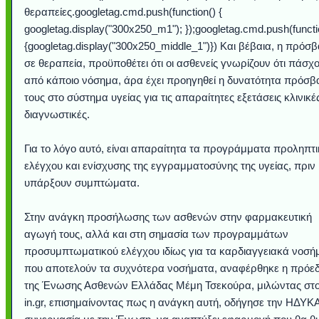
θεραπείες.googletag.cmd.push(function() {
googletag.display("300x250_m1"); });googletag.cmd.push(functi
{googletag.display("300x250_middle_1")}) Και βέβαια, η πρόσ
σε θεραπεία, προϋποθέτει ότι οι ασθενείς γνωρίζουν ότι πάσχ
από κάποιο νόσημα, άρα έχει προηγηθεί η δυνατότητα πρόσβ
τους στο σύστημα υγείας για τις απαραίτητες εξετάσεις κλινικέ
διαγνωστικές.
Για το λόγο αυτό, είναι απαραίτητα τα προγράμματα προληπτ
ελέγχου και ενίσχυσης της εγγραμματοσύνης της υγείας, πριν
υπάρξουν συμπτώματα.
Στην ανάγκη προσήλωσης των ασθενών στην φαρμακευτική
αγωγή τους, αλλά και στη σημασία των προγραμμάτων
προσυμπτωματικού ελέγχου ιδίως για τα καρδιαγγειακά νοσή
που αποτελούν τα συχνότερα νοσήματα, αναφέρθηκε η πρόε
της Ένωσης Ασθενών Ελλάδας Μέμη Τσεκούρα, μιλώντας στ
in.gr, επισημαίνοντας πως η ανάγκη αυτή, οδήγησε την ΗΔΥΚ