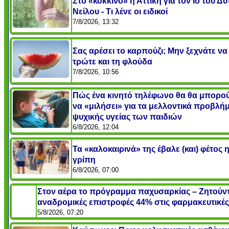
Στο «κόκκινο» η Αττική για τον ιό του Δυ
Νείλου - Τι λένε οι ειδικοί
7/8/2026, 13:32
Σας αρέσει το καρπούζι; Μην ξεχνάτε να
τρώτε και τη φλούδα
7/8/2026, 10:56
Πώς ένα κινητό τηλέφωνο θα θα μπορο
να «μιλήσει» για τα μελλοντικά προβλή
ψυχικής υγείας των παιδιών
6/8/2026, 12:04
Τα «καλοκαιρινά» της έβαλε (και) φέτος 
γρίπη
6/8/2026, 07:00
Στον αέρα το πρόγραμμα παχυσαρκίας – Ζητούντ
αναδρομικές επιστροφές 44% στις φαρμακευτικές
5/8/2026, 07:20