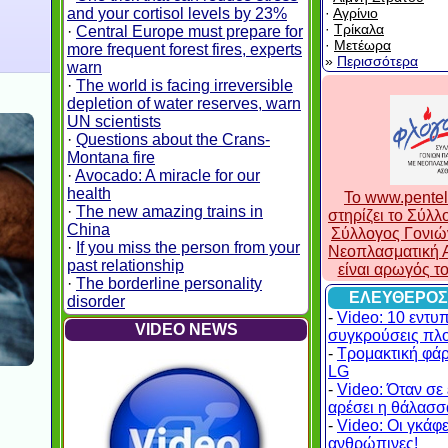
and your cortisol levels by 23%
·
Αγρίνιο
·
Τρίκαλα
·
Central Europe must prepare for
·
Μετέωρα
more frequent forest fires, experts
»
Περισσότερα
warn
·
The world is facing irreversible
depletion of water reserves, warn
UN scientists
·
Questions about the Crans-
Montana fire
·
Avocado: A miracle for our
health
To www.pentel
·
The new amazing trains in
στηρίζει το Σύλ
China
Σύλλογος Γονιώ
·
If you miss the person from your
Νεοπλασματική Α
past relationship
είναι αρωγός τ
·
The borderline personality
ΕΛΕΥΘΕΡΟΣ
disorder
-
Video: 10 εντυ
VIDEO NEWS
συγκρούσεις πλ
-
Τρομακτική φά
LG
-
Video: Όταν σε 
αρέσει η θάλασσα
-
Video: Οι γκάφες
ανθρώπινες!