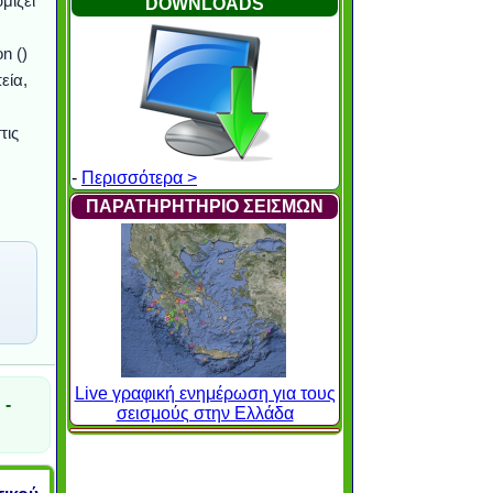
μίζει
DOWNLOADS
n ()
εία,
τις
-
Περισσότερα >
ΠΑΡΑΤΗΡΗΤΗΡΙΟ ΣΕΙΣΜΩΝ
Live γραφική ενημέρωση για τους
 -
σεισμούς στην Ελλάδα