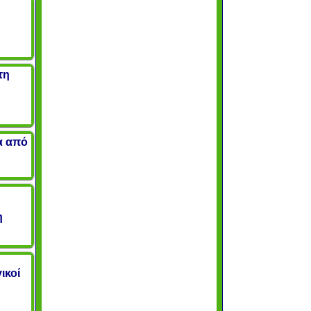
τη
α από
η
ικοί