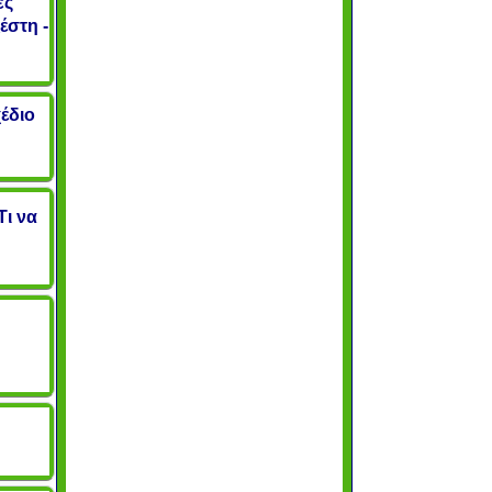
ες
έστη -
έδιο
Τι να