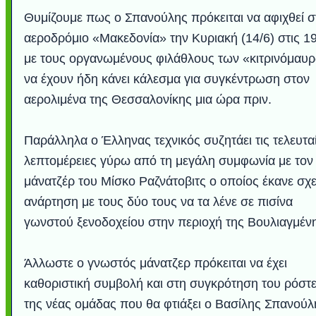
Θυμίζουμε πως ο Σπανούλης πρόκειται να αφιχθεί σ
αεροδρόμιο «Μακεδονία» την Κυριακή (14/6) στις 19
με τους οργανωμένους φιλάθλους των «κιτρινόμαυ
να έχουν ήδη κάνει κάλεσμα για συγκέντρωση στον
αερολιμένα της Θεσσαλονίκης μια ώρα πριν.
Παράλληλα ο Έλληνας τεχνικός συζητάει τις τελευτα
λεπτομέρειες γύρω από τη μεγάλη συμφωνία με τον
μάνατζέρ του Μίσκο Ραζνάτοβιτς ο οποίος έκανε σχε
Υποθαλάσσιο ποτ
Εντυπωσιακές φω
Μουσική από κιθάρ
Ο αέρας του μετρ
Η γάτα και το κο
Ταξίδι στο Duba
Συγκινητικό vide
Ο Κομήτης του 
Alesund: Μια π
Η νέα φωτογρα
Video: Εντυπ
Διεθνής Διαστ
Abbey, Ire
Ταϊτή
Σταθμός: Ο κόσμο
φωτίσει τη Γη πε
Νορβηγία που μοιά
Αθήνας από το Δ
λεοπάρδαλη αν
καταιγίδα απ
από καταρρ
στην Ανταρ
τα μαλλιά 
χορδέ
ανάρτηση με τους δύο τους να τα λένε σε πισίνα
το παράθυρό μου
που κάνει το γ
μωρό μπαμπ
κι απ' το φε
παραμυθέ
γωνστoύ ξενοδοχείου στην περιοχή της Βουλιαγμέν
Interne
Άλλωστε ο γνωστός μάνατζερ πρόκειται να έχει
καθοριστική συμβολή και στη συγκρότηση του ρόστ
της νέας ομάδας που θα φτιάξει ο Βασίλης Σπανούλ