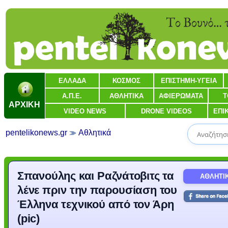
ΕΛΛΑΔΑ
ΚΟΣΜΟΣ
ΕΠΙΣΤΗΜΗ-ΥΓΕΙΑ
Α.Π.Ε.
ΑΘΛΗΤΙΚΑ
ΑΦΙΕΡΩΜΑΤΑ
Τ
ΑΡΧΙΚΗ
VIDEO NEWS
DRONE VIDEOS
ΕΠΙ
pentelikonews.gr
Αθλητικά
Σπανούλης και Ραζνάτοβιτς τα
ΑΘΛΗΤΙ
λένε πριν την παρουσίαση του
Έλληνα τεχνικού από τον Άρη
(pic)