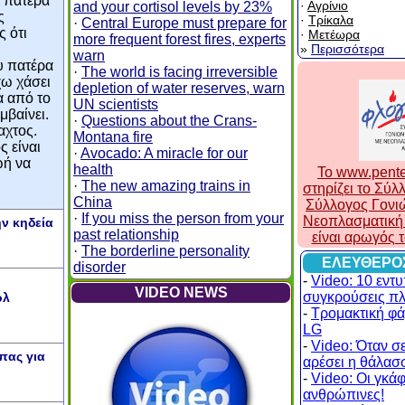
υ πατέρα
·
Αγρίνιο
and your cortisol levels by 23%
ς
·
Τρίκαλα
·
Central Europe must prepare for
 ότι
·
Μετέωρα
more frequent forest fires, experts
»
Περισσότερα
warn
υ πατέρα
·
The world is facing irreversible
χω χάσει
depletion of water reserves, warn
α από το
UN scientists
μβαίνει.
·
Questions about the Crans-
αχτος.
Montana fire
 είναι
·
Avocado: A miracle for our
ωή να
health
To www.pente
·
The new amazing trains in
στηρίζει το Σύ
China
Σύλλογος Γονι
·
If you miss the person from your
Νεοπλασματική 
ην κηδεία
past relationship
είναι αρωγός 
·
The borderline personality
ΕΛΕΥΘΕΡΟ
disorder
-
Video: 10 εντ
VIDEO NEWS
συγκρούσεις π
ολ
-
Τρομακτική φά
LG
-
Video: Όταν σε
πας για
αρέσει η θάλασσ
-
Video: Οι γκάφε
ανθρώπινες!