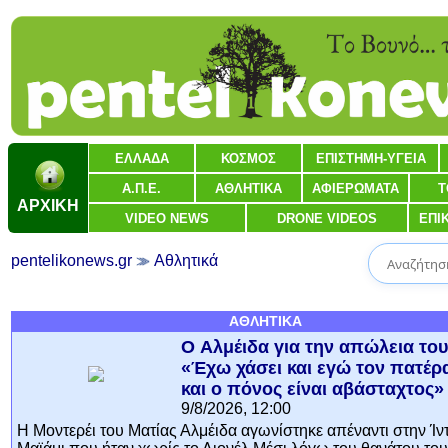
ΕΛΛΑΔΑ
ΚΟΣΜΟΣ
ΕΠΙΣΤΗΜΗ-ΥΓΕΙΑ
Α.Π.Ε.
ΑΘΛΗΤΙΚΑ
ΑΦΙΕΡΩΜΑΤΑ
Τ
ΑΡΧΙΚΗ
VIDEO NEWS
DRONE VIDEOS
ΕΠΙ
pentelikonews.gr
Αθλητικά
ΑΘΛΗΤΙΚΑ
O Αλμέιδα για την απώλεια του
«Έχω χάσει και εγώ τον πατέρ
και ο πόνος είναι αβάσταχτος»
9/8/2026, 12:00
Η Μοντερέι του Ματίας Αλμέιδα αγωνίστηκε απέναντι στην Ίν