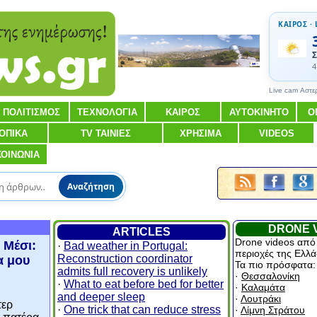
ΚΑΙΡΟΣ · 
Σ
4
Live cam Αστε
ΠΟΛΙΤΙΣΜΟΣ
ΤΕΧΝΟΛΟΓΙΑ
ΚΑΙΡΟΣ
ΑΥΤΟΚΙΝΗΤΟ
Ο
ΟΠΙΚΑ
TV ΤΑΙΝΙΕΣ
ΧΡΗΣΙΜΑ
VIDEOS
ΚΟΙΝΩΝΙΑ
Αναζήτηση
DRONE 
ARTICLES
Drone videos από
 Μέσι:
·
Bad weather in Portugal:
περιοχές της Ελλά
Reconstruction coordinator
α μου
Τα πιο πρόσφατα:
admits full recovery is unlikely
·
Θεσσαλονίκη
·
What to eat before bed for better
·
Καλαμάτα
and deeper sleep
·
Λουτράκι
τερ
·
One trick that can reduce stress
·
Λίμνη Στράτου