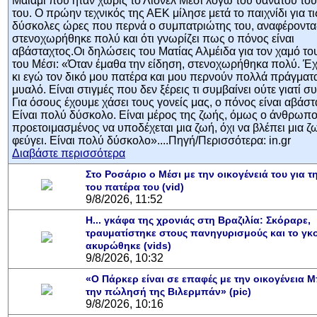
Μαϊάμι που ήταν χωρίς το Λιονέλ Μέσι λόγω του θανάτου το
του. Ο πρώην τεχνικός της ΑΕΚ μίλησε μετά το παιχνίδι για τι
δύσκολες ώρες που περνά ο συμπατριώτης του, αναφέροντας
στενοχωρήθηκε πολύ και ότι γνωρίζει πως ο πόνος είναι
αβάσταχτος.Οι δηλώσεις του Ματίας Αλμέιδα για τον χαμό το
του Μέσι: «Όταν έμαθα την είδηση, στενοχωρήθηκα πολύ. Έ
κι εγώ τον δικό μου πατέρα και μου περνούν πολλά πράγματ
μυαλό. Είναι στιγμές που δεν ξέρεις τι συμβαίνει ούτε γιατί συ
Για όσους έχουμε χάσει τους γονείς μας, ο πόνος είναι αβάστ
Είναι πολύ δύσκολο. Είναι μέρος της ζωής, όμως ο άνθρωπος
προετοιμασμένος να υποδέχεται μια ζωή, όχι να βλέπει μια ζ
φεύγει. Είναι πολύ δύσκολο»....Πηγή/Περισσότερα: in.gr
Διαβάστε περισσότερα
Στο Ροσάριο ο Μέσι με την οικογένειά του για τ
του πατέρα του (vid)
9/8/2026, 11:52
Η... γκάφα της χρονιάς στη Βραζιλία: Σκόραρε,
τραυματίστηκε στους πανηγυρισμούς και το γκ
ακυρώθηκε (vids)
9/8/2026, 10:32
«Ο Πάρκερ είναι σε επαφές με την οικογένεια Μ
την πώλησή της Βιλερμπάν» (pic)
9/8/2026, 10:16