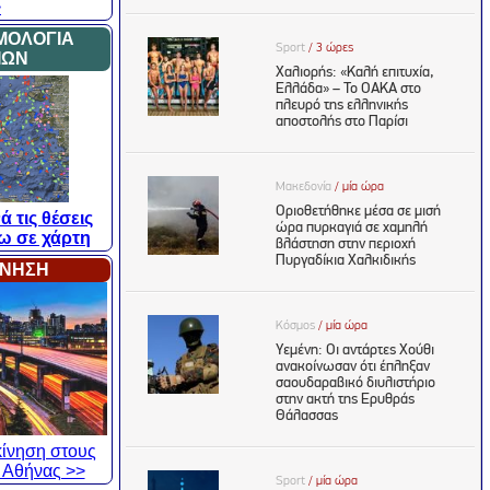
>
ΜΟΛΟΓΙΑ
ΙΩΝ
ά τις θέσεις
ω σε χάρτη
ΙΝΗΣΗ
 κίνηση στους
 Αθήνας >>