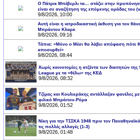
Ο Πάτρικ Μπέβερλι τα… στάζει στην προπόνησ
είναι σε αναζήτηση της επόμενης ομάδας του (v
9/8/2026, 10:00
Αυτή είναι η ιατροδικαστική έκθεση για τον θάν
Μπράντον Κλαρκ
9/8/2026, 09:16
Τάπια: «Μόνο ο Μέσι θα λάβει απόφαση πότε 
αποσυρθεί»
9/8/2026, 08:44
Χωρίς καινοτομίες η ατζέντα των διαιτητών της
League με τα «θέλω» της ΚΕΔ
9/8/2026, 08:32
Υποθαλάσσιο πο
Εντυπωσιακές φ
Μουσική από κιθ
Ο αέρας του με
Η γάτα και το 
Ταξίδι στο Dub
Συγκινητικό vi
Ο Κομήτης του
Alesund: Μια
Η νέα φωτογρ
Video: Εντυ
Διεθνής Δια
Abbey, Ir
Ταϊτ
Σταθμός: Ο κόσ
φωτίσει τη Γη 
Νορβηγία που μο
Αθήνας από το
λεοπάρδαλη α
καταιγίδα 
από καταρ
στην Αντα
τα μαλλι
χορδ
το παράθυρό μ
που κάνει το
μωρό μπαμ
κι απ' το φ
παραμυθ
Τζίμας και Κουλιεράκης αντάλλαξαν φανέλες με
Inter
φιλικό Μπράιτον-Ρόμα
9/8/2026, 01:52
Νίκη για την ΤΣΣΚΑ 1948 πριν τον Παναθηναϊκ
τις πολλές αλλαγές (1-3)
9/8/2026, 01:48