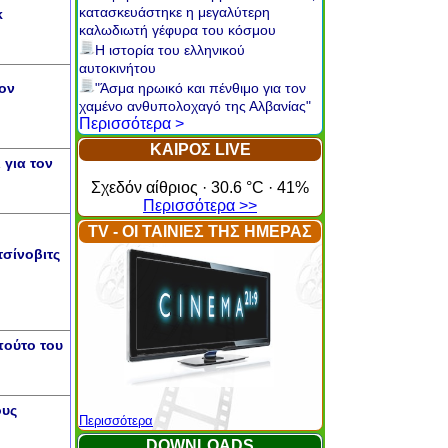
κατασκευάστηκε η μεγαλύτερη
κ
καλωδιωτή γέφυρα του κόσμου
Η ιστορία του ελληνικού
αυτοκινήτου
ίον
"Άσμα ηρωικό και πένθιμο για τον
χαμένο ανθυπολοχαγό της Αλβανίας"
Περισσότερα >
ΚΑΙΡΟΣ LIVE
 για τον
Σχεδόν αίθριος · 30.6 °C · 41%
Περισσότερα >>
TV - ΟΙ ΤΑΙΝΙΕΣ ΤΗΣ ΗΜΕΡΑΣ
τσίνοβιτς
πούτο του
ους
Περισσότερα
DOWNLOADS