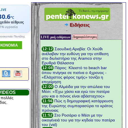
LIVE
30.6
°C
χεδόν αίθριος
Ειδήσεις
1% υγρασία
Δημοφιλέστερες
ροσκοπείο Πεντέλης
LIVE ροή ειδήσεων
ΙΚΟΝΟΜΙΑ
VIDEOS
 πολλές
δας.