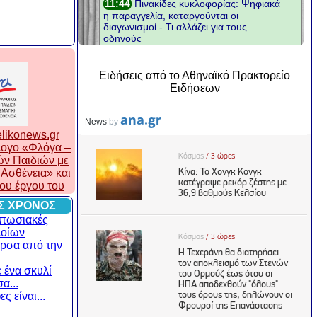
Ειδήσεις από το Αθηναϊκό Πρακτορείο
Ειδήσεων
likonews.gr
λλογο «Φλόγα –
ών Παιδιών με
Ασθένεια» και
του έργου του
Σ ΧΡΟΝΟΣ
υπωσιακές
λοίων
ρσα από την
 ένα σκυλί
α...
ς είναι...