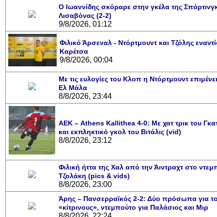
Ο Ιωαννίδης σκόραρε στην γκέλα της Σπόρτινγ
Λισαβόνας (2-2)
9/8/2026, 01:12
Φιλικό Άρσεναλ - Ντόρτμουντ και Τζόλης εναντ
Καρέτσα
9/8/2026, 00:04
Με τις ευλογίες του Κλοπ η Ντόρτμουντ επιμένει
Ελ Μάλα
8/8/2026, 23:44
ΑΕΚ – Athens Kallithea 4-0: Με χατ τρικ του Γκα
και εκπληκτικό γκολ του Βιτάλις (vid)
8/8/2026, 23:12
Φιλική ήττα της Χαλ από την Άιντραχτ στο ντεμ
Τζολάκη (pics & vids)
8/8/2026, 23:00
Άρης – Πανσερραϊκός 2-2: Δύο πρόσωπα για τ
«κίτρινους», ντεμπούτο για Παλάσιος και Μιρ
8/8/2026, 22:24