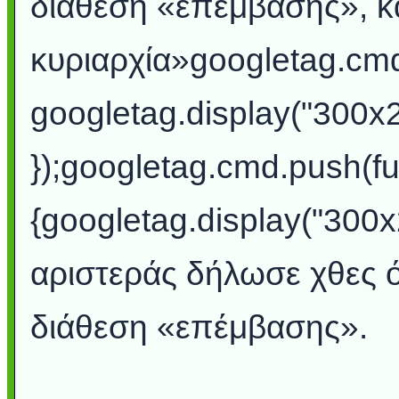
διάθεση «επέμβασης», κα
κυριαρχία»googletag.cmd.
googletag.display("300x
});googletag.cmd.push(fu
{googletag.display("300
αριστεράς δήλωσε χθες ό
διάθεση «επέμβασης».