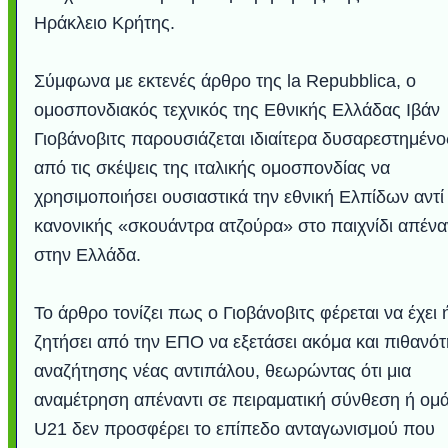
Ηράκλειο Κρήτης.
Σύμφωνα με εκτενές άρθρο της la Repubblica, ο
ομοσπονδιακός τεχνικός της Εθνικής Ελλάδας Ιβάν
Γιοβάνοβιτς παρουσιάζεται ιδιαίτερα δυσαρεστημένο
από τις σκέψεις της ιταλικής ομοσπονδίας να
χρησιμοποιήσει ουσιαστικά την εθνική Ελπίδων αντί
κανονικής «σκουάντρα ατζούρα» στο παιχνίδι απένα
στην Ελλάδα.
Υποθαλάσσιο ποτ
Εντυπωσιακές φω
Μουσική από κιθάρ
Ο αέρας του μετρ
Η γάτα και το κο
Ταξίδι στο Duba
Συγκινητικό vide
Ο Κομήτης του 
Alesund: Μια π
Η νέα φωτογρα
Video: Εντυπ
Διεθνής Διαστ
Abbey, Ire
Ταϊτή
Σταθμός: Ο κόσμο
φωτίσει τη Γη πε
Νορβηγία που μοιά
Αθήνας από το Δ
λεοπάρδαλη αν
καταιγίδα απ
από καταρρ
στην Ανταρ
τα μαλλιά 
χορδέ
το παράθυρό μου
που κάνει το γ
μωρό μπαμπ
κι απ' το φε
παραμυθέ
Το άρθρο τονίζει πως ο Γιοβάνοβιτς φέρεται να έχει 
Interne
ζητήσει από την ΕΠΟ να εξετάσει ακόμα και πιθανότ
αναζήτησης νέας αντιπάλου, θεωρώντας ότι μια
αναμέτρηση απέναντι σε πειραματική σύνθεση ή ομ
U21 δεν προσφέρει το επίπεδο ανταγωνισμού που