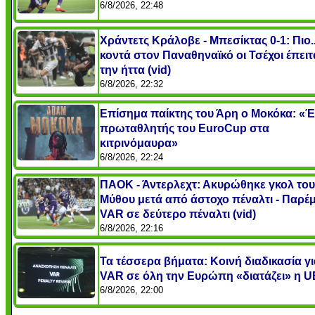
6/8/2026, 22:48
Χράντετς Κράλοβε - Μπεσίκτας 0-1: Πιο..
κοντά στον Παναθηναϊκό οι Τσέχοι έπει
την ήττα (vid)
6/8/2026, 22:32
Επίσημα παίκτης του Άρη ο Μοκόκα: «
πρωταθλητής του EuroCup στα
κιτρινόμαυρα»
6/8/2026, 22:24
ΠΑΟΚ - Άντερλεχτ: Ακυρώθηκε γκολ του
Μύθου μετά από άστοχο πέναλτι - Παρ
VAR σε δεύτερο πέναλτι (vid)
6/8/2026, 22:16
Τα τέσσερα βήματα: Κοινή διαδικασία γι
VAR σε όλη την Ευρώπη «διατάζει» η 
6/8/2026, 22:00