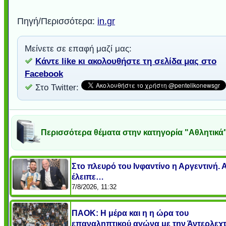
Πηγή/Περισσότερα:
in.gr
Μείνετε σε επαφή μαζί μας:
Κάντε like κι ακολουθήστε τη σελίδα μας στο
Facebook
Στο Twitter:
Περισσότερα θέματα στην κατηγορία "Αθλητικά
Στο πλευρό του Ινφαντίνο η Αργεντινή. 
έλειπε…
7/8/2026, 11:32
ΠΑΟΚ: Η μέρα και η η ώρα του
επαναληπτικού αγώνα με την Άντερλεχ