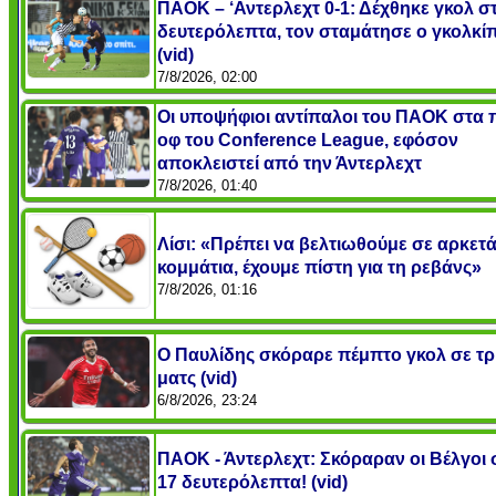
ΠΑΟΚ – ‘Αντερλεχτ 0-1: Δέχθηκε γκολ σ
δευτερόλεπτα, τον σταμάτησε ο γκολκί
(vid)
7/8/2026, 02:00
Οι υποψήφιοι αντίπαλοι του ΠΑΟΚ στα π
οφ του Conference League, εφόσον
αποκλειστεί από την Άντερλεχτ
7/8/2026, 01:40
Λίσι: «Πρέπει να βελτιωθούμε σε αρκετ
κομμάτια, έχουμε πίστη για τη ρεβάνς»
7/8/2026, 01:16
O Παυλίδης σκόραρε πέμπτο γκολ σε τρ
ματς (vid)
6/8/2026, 23:24
ΠΑΟΚ - Άντερλεχτ: Σκόραραν οι Βέλγοι 
17 δευτερόλεπτα! (vid)