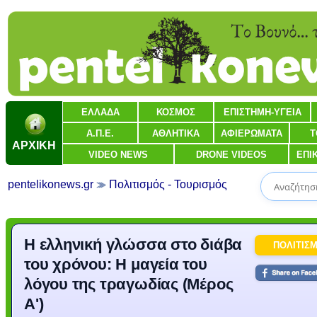
ΕΛΛΑΔΑ
ΚΟΣΜΟΣ
ΕΠΙΣΤΗΜΗ-ΥΓΕΙΑ
Α.Π.Ε.
ΑΘΛΗΤΙΚΑ
ΑΦΙΕΡΩΜΑΤΑ
Τ
ΑΡΧΙΚΗ
VIDEO NEWS
DRONE VIDEOS
ΕΠΙ
pentelikonews.gr
Πολιτισμός - Τουρισμός
Η ελληνική γλώσσα στο διάβα
ΠΟΛΙΤΙΣ
του χρόνου: Η μαγεία του
λόγου της τραγωδίας (Μέρος
Α')