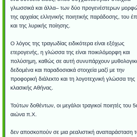
γλωσσικά και άλλα– των δύο προγενέστερων μορφ
της αρχαίας ελληνικής ποιητικής παράδοσης, του έ
και της λυρικής ποίησης.
Ο λόγος της τραγωδίας ειδικότερα είναι εξόχως
ετερογενής, η γλώσσα της είναι ποικιλόμορφη και
πολύσημη, καθώς σε αυτή συνυπάρχουν μυθολογικ
δεδομένα και παραδοσιακά στοιχεία μαζί με την
προφορική διάλεκτο και τη λογοτεχνική γλώσσα της
Υποθαλάσσιο ποτ
Εντυπωσιακές φω
Μουσική από κιθάρ
Ο αέρας του μετρ
Η γάτα και το κο
Ταξίδι στο Duba
Συγκινητικό vide
Ο Κομήτης του 
Alesund: Μια π
Η νέα φωτογρα
Video: Εντυπ
Διεθνής Διαστ
Abbey, Ire
Ταϊτή
Σταθμός: Ο κόσμο
φωτίσει τη Γη πε
Νορβηγία που μοιά
Αθήνας από το Δ
λεοπάρδαλη αν
καταιγίδα απ
από καταρρ
στην Ανταρ
τα μαλλιά 
χορδέ
κλασικής Αθήνας.
το παράθυρό μου
που κάνει το γ
μωρό μπαμπ
κι απ' το φε
παραμυθέ
Interne
Τούτων δοθέντων, οι μεγάλοι τραγικοί ποιητές του 5
αιώνα π.Χ.
δεν αποσκοπούν σε μια ρεαλιστική αναπαράσταση 