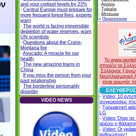
ον
and your cortisol levels by 23%
·
Αγρίνιο
·
Τρίκαλα
·
Central Europe must prepare for
·
Μετέωρα
more frequent forest fires, experts
»
Περισσότερα
warn
·
The world is facing irreversible
depletion of water reserves, warn
UN scientists
·
Questions about the Crans-
Montana fire
·
Avocado: A miracle for our
health
To www.pentel
·
The new amazing trains in
στηρίζει το Σύλ
China
Σύλλογος Γονιώ
·
If you miss the person from your
Νεοπλασματική Α
past relationship
είναι αρωγός τ
·
The borderline personality
ΕΛΕΥΘΕΡΟΣ
disorder
-
Video: 10 εντυ
VIDEO NEWS
συγκρούσεις πλ
-
Τρομακτική φά
LG
-
Video: Όταν σε 
αρέσει η θάλασσα
-
Video: Οι γκάφες
ανθρώπινες!
χε