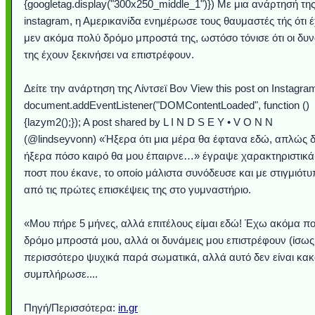
{googletag.display("300x250_middle_1")}) Με μια ανάρτησή τη
instagram, η Αμερικανίδα ενημέρωσε τους θαυμαστές τής ότι έ
μεν ακόμα πολύ δρόμο μπροστά της, ωστόσο τόνισε ότι οι δυν
της έχουν ξεκινήσει να επιστρέφουν.
Δείτε την ανάρτηση της Λίντσεϊ Βον View this post on Instagra
document.addEventListener("DOMContentLoaded", function ()
{lazym2();}); A post shared by L I N D S E Y • V O N N
(@lindseyvonn) «Ήξερα ότι μια μέρα θα έφτανα εδώ, απλώς 
ήξερα πόσο καιρό θα μου έπαιρνε…» έγραψε χαρακτηριστικά
ποστ που έκανε, το οποίο μάλιστα συνόδευσε και με στιγμιότ
από τις πρώτες επισκέψεις της στο γυμναστήριο.
«Μου πήρε 5 μήνες, αλλά επιτέλους είμαι εδώ! Έχω ακόμα π
δρόμο μπροστά μου, αλλά οι δυνάμεις μου επιστρέφουν (ίσως
περισσότερο ψυχικά παρά σωματικά, αλλά αυτό δεν είναι κακ
συμπλήρωσε....
Πηγή/Περισσότερα:
in.gr