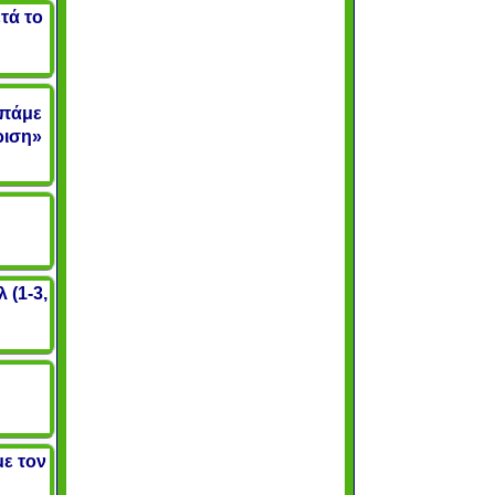
τά το
 πάμε
ριση»
 (1-3,
με τον