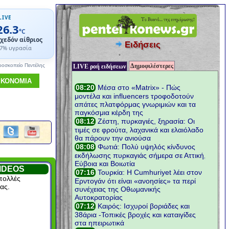
LIVE
26.3
°C
χεδόν αίθριος
Ειδήσεις
7% υγρασία
Δημοφιλέστερες
ροσκοπείο Πεντέλης
LIVE ροή ειδήσεων
ΙΚΟΝΟΜΙΑ
IDEOS
πολλές
ας.