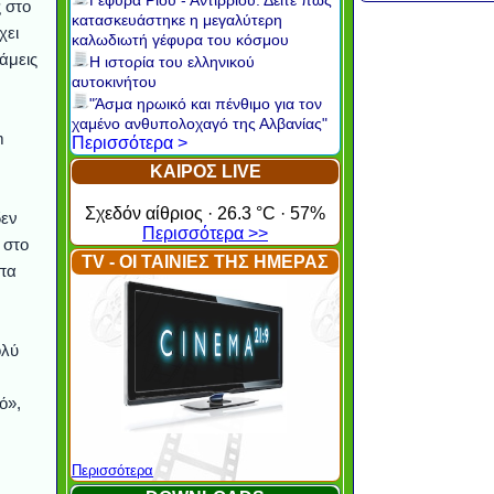
Γέφυρα Ρίου - Αντιρρίου: Δείτε πώς
ς στο
κατασκευάστηκε η μεγαλύτερη
χει
καλωδιωτή γέφυρα του κόσμου
άμεις
Η ιστορία του ελληνικού
αυτοκινήτου
"Άσμα ηρωικό και πένθιμο για τον
χαμένο ανθυπολοχαγό της Αλβανίας"
m
Περισσότερα >
ΚΑΙΡΟΣ LIVE
Σχεδόν αίθριος · 26.3 °C · 57%
δεν
Περισσότερα >>
 στο
TV - ΟΙ ΤΑΙΝΙΕΣ ΤΗΣ ΗΜΕΡΑΣ
υπα
ολύ
ό»,
Περισσότερα