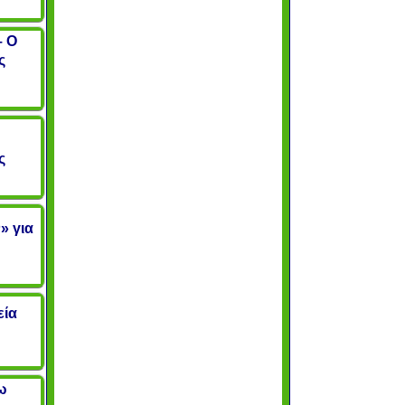
– Ο
ς
ς
» για
εία
ω