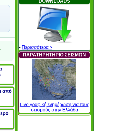
DOWNLOADS
-
Περισσότερα >
"
ΠΑΡΑΤΗΡΗΤΗΡΙΟ ΣΕΙΣΜΩΝ
α
)
α από
Live γραφική ενημέρωση για τους
σεισμούς στην Ελλάδα
τερο