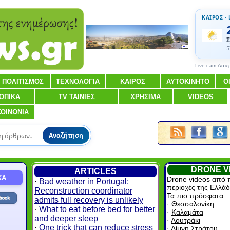
ΚΑΙΡΟΣ · 
Σ
5
Live cam Αστε
ΠΟΛΙΤΙΣΜΟΣ
ΤΕΧΝΟΛΟΓΙΑ
ΚΑΙΡΟΣ
ΑΥΤΟΚΙΝΗΤΟ
Ο
ΟΠΙΚΑ
TV ΤΑΙΝΙΕΣ
ΧΡΗΣΙΜΑ
VIDEOS
ΚΟΙΝΩΝΙΑ
Αναζήτηση
DRONE V
ARTICLES
ΚΑ
Drone videos από 
·
Bad weather in Portugal:
περιοχές της Ελλάδ
Reconstruction coordinator
Τα πιο πρόσφατα:
admits full recovery is unlikely
·
Θεσσαλονίκη
·
What to eat before bed for better
·
Καλαμάτα
and deeper sleep
·
Λουτράκι
·
One trick that can reduce stress
·
Λίμνη Στράτου