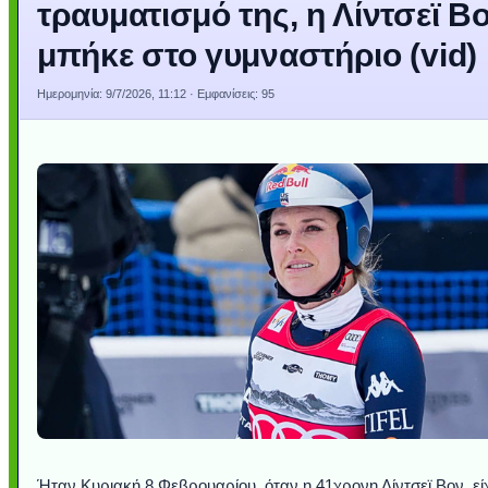
τραυματισμό της, η Λίντσεϊ Β
μπήκε στο γυμναστήριο (vid)
Ημερομηνία:
9/7/2026, 11:12
· Εμφανίσεις: 95
Ήταν Κυριακή 8 Φεβρουαρίου, όταν η 41χρονη Λίντσεϊ Βον, εί