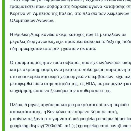
τραυματιστεί πολύ σοβαρά στη διάρκεια αγώνα κατάβασης σ
Κορτίνα ντ΄ Αμπέτσο της Ιταλίας, στο πλαίσιο των Χειμερινών
Ολυμπιακών Αγώνων.
Η θρυλική Αμερικανίδα σκιέρ, κάτοχος των 11 μεταλλίων σε
μεγάλες διοργανώσεις, είχε πρακτικά διαλύσει το δεξί της πόδ
ήδη προερχόταν από ρήξη χιαστών σε αυτό.
Ο τραυματισμός ήταν τόσο σοβαρός που είχε κινδυνεύσει ακό
και με ακρωτηριασμό, ενώ μετά από πολυήμερη παραμονή τ
στο νοσοκομείο και σειρά χειρουργικών επεμβάσεων, είχε τελ
Υποθαλάσσιο ποτ
Εντυπωσιακές φω
Μουσική από κιθάρ
Ο αέρας του μετρ
Η γάτα και το κο
Ταξίδι στο Duba
Συγκινητικό vide
Ο Κομήτης του 
Alesund: Μια π
Η νέα φωτογρα
Video: Εντυπ
Διεθνής Διαστ
Abbey, Ire
Ταϊτή
Σταθμός: Ο κόσμο
φωτίσει τη Γη πε
Νορβηγία που μοιά
Αθήνας από το Δ
λεοπάρδαλη αν
καταιγίδα απ
από καταρρ
στην Ανταρ
τα μαλλιά 
χορδέ
μεταφερθεί πίσω στην πατρίδα της, τις ΗΠΑ, με μια μεγάλη ια
το παράθυρό μου
που κάνει το γ
μωρό μπαμπ
κι απ' το φε
παραμυθέ
επιχείρηση, ώστε να ξεκινήσει την αποθεραπεία της.
Interne
Πλέον, 5 μήνες αργότερα και μια μακρά και επίπονη περίοδο
αποκατάστασης, η Βον κάνει το επόμενο βήμα σε αυτή,
μπαίνοντας ξανά στο γυμναστήριο!googletag.cmd.push(function
googletag.display("300x250_m1"); });googletag.cmd.push(functi