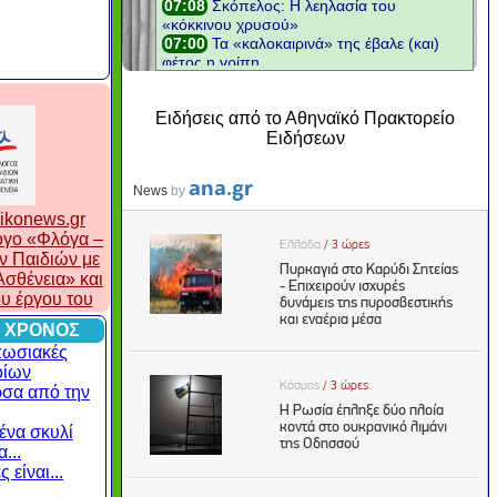
Ειδήσεις από το Αθηναϊκό Πρακτορείο
Ειδήσεων
ikonews.gr
λογο «Φλόγα –
ν Παιδιών με
σθένεια» και
ου έργου του
 ΧΡΟΝΟΣ
πωσιακές
οίων
ρσα από την
ένα σκυλί
...
 είναι...