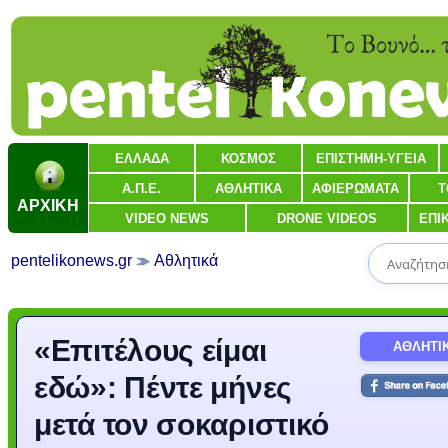
ΕΛΛΑΔΑ
ΚΟΣΜΟΣ
ΕΠΙΣΤΗΜΗ-ΥΓΕΙΑ
Α.Π.Ε.
ΑΘΛΗΤΙΚΑ
ΑΦΙΕΡΩΜΑΤΑ
Τ
ΑΡΧΙΚΗ
VIDEO NEWS
DRONE VIDEOS
ΕΠΙ
pentelikonews.gr
Αθλητικά
«Επιτέλους είμαι
ΑΘΛΗΤΙ
εδώ»: Πέντε μήνες
μετά τον σοκαριστικό