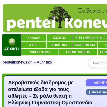
ΕΛΛΑΔΑ
ΚΟΣΜΟΣ
ΕΠΙΣΤΗΜΗ-ΥΓΕΙΑ
Α.Π.Ε.
ΑΘΛΗΤΙΚΑ
ΑΦΙΕΡΩΜΑΤΑ
Τ
ΑΡΧΙΚΗ
VIDEO NEWS
DRONE VIDEOS
ΕΠΙ
pentelikonews.gr
Αθλητικά
Ακροβατικός διάδρομος με
ΑΘΛΗΤΙ
ατελείωτα έξοδα για τους
αθλητές – Σε ρόλο θεατή η
Ελληνική Γυμναστική Ομοσπονδία