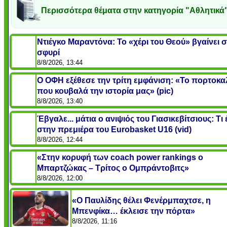
Περισσότερα θέματα στην κατηγορία "Αθλητικά
Ντιέγκο Μαραντόνα: Το «χέρι του Θεού» βγαίνει 
σφυρί
8/8/2026, 13:44
Ο ΟΦΗ εξέθεσε την τρίτη εμφάνιση: «Το πορτοκα
που κουβαλά την ιστορία μας» (pic)
8/8/2026, 13:40
Έβγαλε... μάτια ο ανιψιός του Γιασικεβίτσιους: Τι
στην πρεμιέρα του Eurobasket U16 (vid)
8/8/2026, 12:44
«Στην κορυφή των coach power rankings ο
Μπαρτζώκας – Τρίτος ο Ομπράντοβιτς»
8/8/2026, 12:00
«Ο Παυλίδης θέλει Φενέρμπαχτσε, η
Μπενφίκα… έκλεισε την πόρτα»
8/8/2026, 11:16