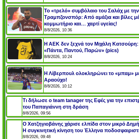
Το «τρελό» συμβόλαιο του Σαλάχ με την
Τραμπζονσπόρ: Από αμάξια και βίλες μέ
κομμωτήριο και… χαρτί υγείας!
8/8/2026, 10:36
Η ΑΕΚ δεν ξεχνά τον Μιχάλη Κατσούρη:
«Πάντα, Παντού, Παρών» (pics)
8/8/2026, 10:24
Η Λίβερπουλ ολοκληρώνει το «μπαμ» μ
Αραούχο!
8/8/2026, 10:12
Τι δήλωσε ο team tanager της Εφές για την επισ
του Παπαγιάννη στη δράση
8/8/2026, 09:56
Ο Χατζηγιοβάνης χάρισε ελπίδα στον μικρό Δημή
Η συγκινητική κίνηση του Έλληνα ποδοσφαιριστ
8/8/2026, 09:48