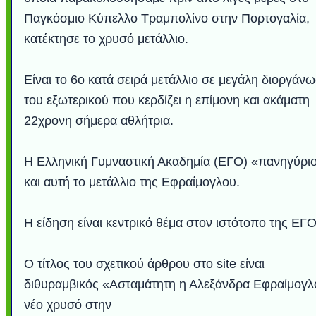
Παγκόσμιο Κύπελλο Τραμπολίνο στην Πορτογαλία,
κατέκτησε το χρυσό μετάλλιο.
Είναι το 6ο κατά σειρά μετάλλιο σε μεγάλη διοργάν
του εξωτερικού που κερδίζει η επίμονη και ακάματη
22χρονη σήμερα αθλήτρια.
Η Ελληνική Γυμναστική Ακαδημία (ΕΓΟ) «πανηγύρι
και αυτή το μετάλλιο της Εφραίμογλου.
Υποθαλάσσιο ποτ
Εντυπωσιακές φω
Μουσική από κιθάρ
Ο αέρας του μετρ
Η γάτα και το κο
Ταξίδι στο Duba
Συγκινητικό vide
Ο Κομήτης του 
Alesund: Μια π
Η νέα φωτογρα
Video: Εντυπ
Διεθνής Διαστ
Abbey, Ire
Ταϊτή
Σταθμός: Ο κόσμο
φωτίσει τη Γη πε
Νορβηγία που μοιά
Αθήνας από το Δ
λεοπάρδαλη αν
καταιγίδα απ
από καταρρ
στην Ανταρ
τα μαλλιά 
χορδέ
το παράθυρό μου
που κάνει το γ
μωρό μπαμπ
κι απ' το φε
παραμυθέ
Η είδηση είναι κεντρικό θέμα στον ιστότοπο της ΕΓΟ
Interne
Ο τίτλος του σχετικού άρθρου στο site είναι
διθυραμβικός «Ασταμάτητη η Αλεξάνδρα Εφραίμογλ
νέο χρυσό στην