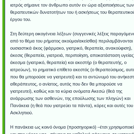
ιατρός σήμαινε τον άνθρωπο αυτόν εν ώρα αξιοποιήσεως των
θεραπευτικών δυνατοτήτων του ή ασκήσεως του θεραπευτικο
έργου του.
Στη δεύτερη οικογένεια λέξεων (συγγενικές λέξεις παραγόμεν
από το θέμα του ρήματος ακούμαι/ακείσθαι) περιλαμβάνονται
ουσιαστικά άκος (φάρμακο, γιατρικό, θεραπεία, ανακούφιση),
άκεσις (θεραπεία, γιατρειά, περιποίηση, αποκατάσταση υγείας
άκεσμα (γιατρικό, θεραπεία) και ακεστήρ (ο θεραπευτής, ο
ιατρεύων), το ρηματικό επίθετο ακεστός (ο θεραπεύσιμος, αυτ
που θα μπορούσε να γιατρευτεί) και το αντώνυμό του ανήκεστ
αθεράπευτος, ο ανίατος, αυτός που δεν θα μπορούσε να
γιατρευτεί), καθώς και τα κύρια ονόματα Ακεσώ (θεά της
ανάρρωσης των ασθενών, της επούλωσης των πληγών) και
Πανάκεια (η θεά που γιατρεύει τα πάντα), κόρες και αυτές του
Ασκληπιού.
Η πανάκεια ως κοινό όνομα (προσηγορικό) –έτσι χρησιμοποιεί