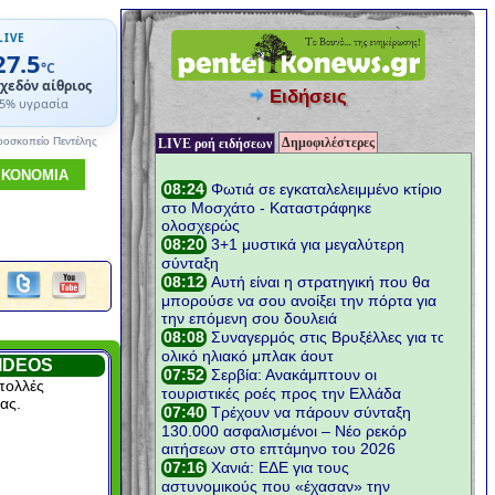
LIVE
27.5
°C
χεδόν αίθριος
Ειδήσεις
5% υγρασία
Δημοφιλέστερες
ροσκοπείο Πεντέλης
LIVE ροή ειδήσεων
ΙΚΟΝΟΜΙΑ
IDEOS
πολλές
ας.