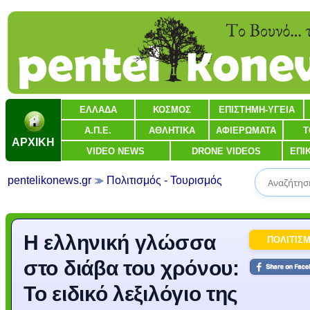
ΕΛΛΑΔΑ
ΚΟΣΜΟΣ
ΕΠΙΣΤΗΜΗ-ΥΓΕΙΑ
Α.Π.Ε.
ΑΘΛΗΤΙΚΑ
ΑΦΙΕΡΩΜΑΤΑ
Τ
ΑΡΧΙΚΗ
VIDEO NEWS
DRONE VIDEOS
ΕΠΙ
pentelikonews.gr
Πολιτισμός - Τουρισμός
Η ελληνική γλώσσα
ΠΟΛΙΤΙΣ
στο διάβα του χρόνου:
Το ειδικό λεξιλόγιο της