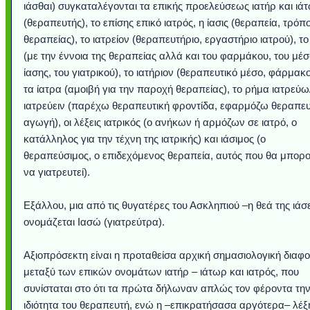
ιάσθαι) συγκαταλέγονται τα επικής προελεύσεως ιατήρ και ιά
(θεραπευτής), το επίσης επικό ιατρός, η ίασις (θεραπεία, τρόπ
θεραπείας), το ιατρείον (θεραπευτήριο, εργαστήριο ιατρού), το
(με την έννοια της θεραπείας αλλά και του φαρμάκου, του μέ
ίασης, του γιατρικού), το ιατήριον (θεραπευτικό μέσο, φάρμακο
τα ίατρα (αμοιβή για την παροχή θεραπείας), το ρήμα ιατρεύω
ιατρεύειν (παρέχω θεραπευτική φροντίδα, εφαρμόζω θεραπευ
αγωγή), οι λέξεις ιατρικός (ο ανήκων ή αρμόζων σε ιατρό, ο
κατάλληλος για την τέχνη της ιατρικής) και ιάσιμος (ο
θεραπεύσιμος, ο επιδεχόμενος θεραπεία, αυτός που θα μπορ
να γιατρευτεί).
Υποθαλάσσιο ποτ
Εντυπωσιακές φω
Μουσική από κιθάρ
Ο αέρας του μετρ
Η γάτα και το κο
Ταξίδι στο Duba
Συγκινητικό vide
Ο Κομήτης του 
Alesund: Μια π
Η νέα φωτογρα
Video: Εντυπ
Διεθνής Διαστ
Abbey, Ire
Ταϊτή
Σταθμός: Ο κόσμο
φωτίσει τη Γη πε
Νορβηγία που μοιά
Αθήνας από το Δ
λεοπάρδαλη αν
καταιγίδα απ
από καταρρ
στην Ανταρ
τα μαλλιά 
χορδέ
Εξάλλου, μια από τις θυγατέρες του Ασκληπιού –η θεά της ιά
το παράθυρό μου
που κάνει το γ
μωρό μπαμπ
κι απ' το φε
παραμυθέ
Interne
ονομάζεται Ιασώ (γιατρεύτρα).
Αξιοπρόσεκτη είναι η προταθείσα αρχική σημασιολογική διαφ
μεταξύ των επικών ονομάτων ιατήρ – ιάτωρ και ιατρός, που
συνίσταται στο ότι τα πρώτα δήλωναν απλώς τον φέροντα τη
ιδιότητα του θεραπευτή, ενώ η –επικρατήσασα αργότερα– λέξ