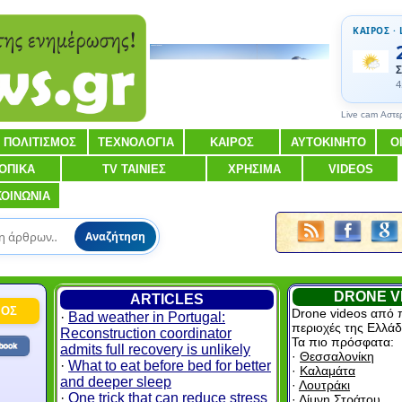
ΚΑΙΡΟΣ · 
Σ
4
Live cam Αστε
ΠΟΛΙΤΙΣΜΟΣ
ΤΕΧΝΟΛΟΓΙΑ
ΚΑΙΡΟΣ
ΑΥΤΟΚΙΝΗΤΟ
Ο
ΟΠΙΚΑ
TV ΤΑΙΝΙΕΣ
ΧΡΗΣΙΜΑ
VIDEOS
ΚΟΙΝΩΝΙΑ
Αναζήτηση
DRONE V
ARTICLES
ΜΟΣ
Drone videos από 
·
Bad weather in Portugal:
περιοχές της Ελλάδ
Reconstruction coordinator
Τα πιο πρόσφατα:
admits full recovery is unlikely
·
Θεσσαλονίκη
·
What to eat before bed for better
·
Καλαμάτα
and deeper sleep
·
Λουτράκι
·
One trick that can reduce stress
·
Λίμνη Στράτου