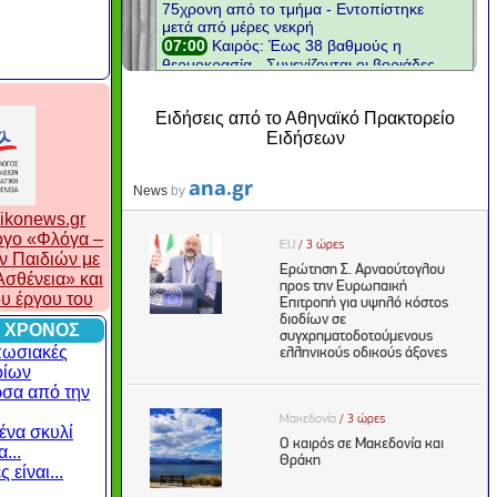
Ειδήσεις από το Αθηναϊκό Πρακτορείο
Ειδήσεων
ikonews.gr
λογο «Φλόγα –
ν Παιδιών με
σθένεια» και
ου έργου του
 ΧΡΟΝΟΣ
πωσιακές
οίων
ρσα από την
ένα σκυλί
...
 είναι...