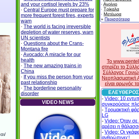
and your cortisol levels by 23%
·
Αγρίνιο
·
Τρίκαλα
·
Central Europe must prepare for
·
Μετέωρα
more frequent forest fires, experts
»
Περισσότερα
warn
·
The world is facing irreversible
depletion of water reserves, warn
UN scientists
·
Questions about the Crans-
Montana fire
·
Avocado: A miracle for our
health
To www.pentel
·
The new amazing trains in
στηρίζει το Σύλ
China
Σύλλογος Γονιώ
·
If you miss the person from your
Νεοπλασματική Α
past relationship
είναι αρωγός τ
·
The borderline personality
ΕΛΕΥΘΕΡΟΣ
disorder
-
Video: 10 εντυ
VIDEO NEWS
συγκρούσεις πλ
-
Τρομακτική φά
LG
-
Video: Όταν σε 
αρέσει η θάλασσα
-
Video: Οι γκάφες
αι/
ανθρώπινες!