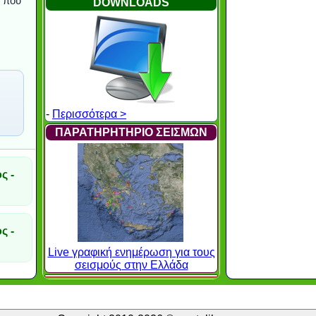
ό που
DOWNLOADS
-
Περισσότερα >
ΠΑΡΑΤΗΡΗΤΗΡΙΟ ΣΕΙΣΜΩΝ
ς -
ς -
Live γραφική ενημέρωση για τους
σεισμούς στην Ελλάδα