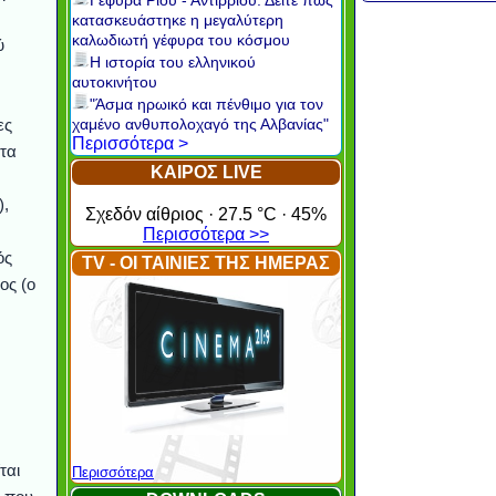
Γέφυρα Ρίου - Αντιρρίου: Δείτε πώς
κατασκευάστηκε η μεγαλύτερη
καλωδιωτή γέφυρα του κόσμου
ύ
Η ιστορία του ελληνικού
αυτοκινήτου
"Άσμα ηρωικό και πένθιμο για τον
ες
χαμένο ανθυπολοχαγό της Αλβανίας"
Περισσότερα >
 τα
ΚΑΙΡΟΣ LIVE
),
Σχεδόν αίθριος · 27.5 °C · 45%
Περισσότερα >>
ός
TV - ΟΙ ΤΑΙΝΙΕΣ ΤΗΣ ΗΜΕΡΑΣ
ος (ο
ται
Περισσότερα