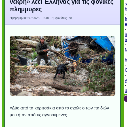
νεκρή» λέει Έλληνας για τις φονικές
s
πλημμύρες
Ημερομηνία:
6/7/2025, 19:48
· Εμφανίσεις: 70
f
e
i
r
M
·
h
y
d
«Δύο από τα κοριτσάκια από το σχολείο των παιδιών
μου ήταν από τις αγνοούμενες.