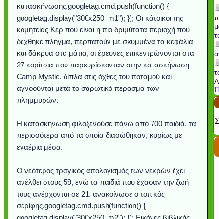
κατασκήνωσης.googletag.cmd.push(function() {
googletag.display("300x250_m1"); }); Οι κάτοικοι της
π
μ
κομητείας Κερ που είναι η πιο δριμύτατα περιοχή που
τ
δέχθηκε πλήγμα, περπατούν με σκυμμένα τα κεφάλια
και δάκρυα στα μάτια, οι έρευνες επικεντρώνονται στα
α
27 κορίτσια που παρευρίσκονταν στην κατασκήνωση
τ
Camp Mystic, δίπλα στις όχθες του ποταμού και
Α
αγνοούνται μετά το σαρωτικό πέρασμα των
Π
πλημμυρών.
Σ
Η κατασκήνωση φιλοξενούσε πάνω από 700 παιδιά, τα
περισσότερα από τα οποία διασώθηκαν, κυρίως με
εναέρια μέσα.
Ο νεότερος τραγικός απολογισμός των νεκρών έχει
ανέλθει στους 59, ενώ τα παιδιά που έχασαν την ζωή
τους ανέρχονται σε 21, ανακοίνωσε ο τοπικός
σερίφης.googletag.cmd.push(function() {
googletag.display("300x250_m2"); }); Εικόνες βιβλικής