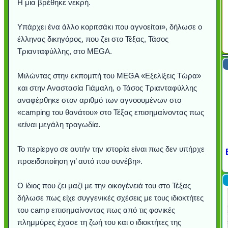
Η μια βρέθηκε νεκρή.
Υπάρχει ένα άλλο κοριτσάκι που αγνοείται», δήλωσε ο
έλληνας δικηγόρος, που ζει στο Τέξας, Τάσος
Τριανταφύλλης, στο MEGA.
Μιλώντας στην εκπομπή του MEGA «Εξελίξεις Τώρα»
και στην Αναστασία Γιάμαλη, ο Τάσος Τριανταφύλλης
αναφέρθηκε στον αριθμό των αγνοουμένων στο
«camping του θανάτου» στο Τέξας επισημαίνοντας πως
«είναι μεγάλη τραγωδία.
Υποθαλάσσιο ποτάμι πάγου
Εντυπωσιακές φωτογραφίες
Μουσική από κιθάρα... με 27
Ο αέρας του μετρό φυσούσε
Η γάτα και το κοτοπουλάκι
Ταξίδι στο Dubai (video)
Συγκινητικό video: Όταν η
Ο Κομήτης του Αιώνα θα
Alesund: Μια πόλη στη
Η νέα φωτογραφία της
Video: Εντυπωσιακή
Διεθνής Διαστημικός
Abbey, Ireland
Ταϊτή
Το περίεργο σε αυτήν την ιστορία είναι πως δεν υπήρχε
Σταθμός: Ο κόσμος έξω από
φωτίσει τη Γη περισσότερο
Νορβηγία που μοιάζει με...
Αθήνας από το Διάστημα,
λεοπάρδαλη ανακάλυψε
καταιγίδα από ψηλά
από καταρράκτες
στην Ανταρκτική
τα μαλλιά της
χορδές
προειδοποίηση γι’ αυτό που συνέβη».
το παράθυρό μου (video)
που κάνει το γύρο του
μωρό μπαμπουίνο
κι απ' το φεγγάρι!
παραμυθένια
Internet
Ο ίδιος που ζει μαζί με την οικογένειά του στο Τέξας
δήλωσε πως είχε συγγενικές σχέσεις με τους ιδιοκτήτες
του camp επισημαίνοντας πως από τις φονικές
πλημμύρες έχασε τη ζωή του και ο ιδιοκτήτες της