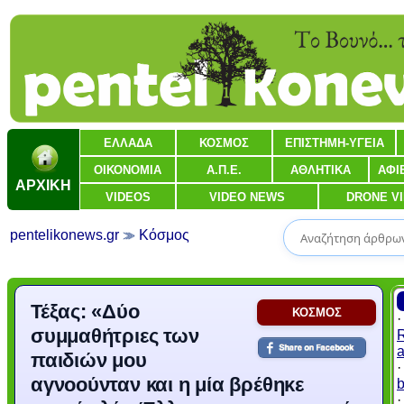
ΕΛΛΑΔΑ
ΚΟΣΜΟΣ
ΕΠΙΣΤΗΜΗ-ΥΓΕΙΑ
ΟΙΚΟΝΟΜΙΑ
Α.Π.Ε.
ΑΘΛΗΤΙΚΑ
ΑΦΙ
ΑΡΧΙΚΗ
VIDEOS
VIDEO NEWS
DRONE V
pentelikonews.gr
Κόσμος
Τέξας: «Δύο
ΚΟΣΜΟΣ
συμμαθήτριες των
R
a
παιδιών μου
αγνοούνταν και η μία βρέθηκε
b