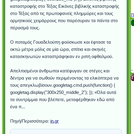
καταστροφής στο Τέξας Εικόνες βιβλικής καταστροφής
στο Τέξας από τις πρωτοφανείς πλημμύρες και τους
Π
ορμητικούς χειμάρρους που παρέσυραν τα πάντα στο
πέρασμά τους.
Ο ποταμός Γουαδελούπη φούσκωσε και έφτασε τα
οκτώ μέτρα μόλις σε μία ώρα, σπίτια και σκηνές
κατασκηνωτών καταστράφηκαν εν ριπή οφθαλμού.
-
Απελπισμένοι άνθρωποι κατέφυγαν σε στέγες και
δέντρα για να σωθούν περιμένοντας τα ελικόπτερα να
τους απεγκλωβίσουν.googletag.cmd.push(function() {
googletag.display("300x250_middle_2"); }); «Όλα αυτά
τα συντρίμμια που βλέπετε, μεταφέρθηκαν εδώ από
ένα π...
Πηγή/Περισσότερα:
in.gr