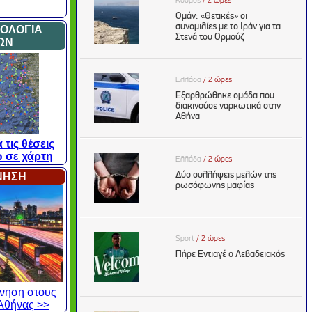
ΜΟΛΟΓΙΑ
ΩΝ
 τις θέσεις
 σε χάρτη
ΙΝΗΣΗ
κίνηση στους
Αθήνας >>