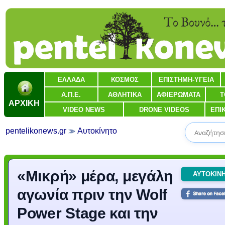
ΕΛΛΑΔΑ
ΚΟΣΜΟΣ
ΕΠΙΣΤΗΜΗ-ΥΓΕΙΑ
Α.Π.Ε.
ΑΘΛΗΤΙΚΑ
ΑΦΙΕΡΩΜΑΤΑ
Τ
ΑΡΧΙΚΗ
VIDEO NEWS
DRONE VIDEOS
ΕΠΙ
pentelikonews.gr
Αυτοκίνητο
«Μικρή» μέρα, μεγάλη
ΑΥΤΟΚΙΝ
αγωνία πριν την Wolf
Power Stage και την