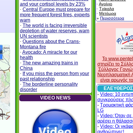
and your cortisol levels by 23%
·
Αγρίνιο
·
Τρίκαλα
·
Central Europe must prepare for
·
Μετέωρα
more frequent forest fires, experts
»
Περισσότερα
warn
·
The world is facing irreversible
depletion of water reserves, warn
UN scientists
·
Questions about the Crans-
Montana fire
·
Avocado: A miracle for our
health
To www.pentel
·
The new amazing trains in
στηρίζει το Σύλ
China
Σύλλογος Γονιώ
·
If you miss the person from your
Νεοπλασματική Α
past relationship
είναι αρωγός τ
·
The borderline personality
ΕΛΕΥΘΕΡΟΣ
disorder
-
Video: 10 εντυ
VIDEO NEWS
συγκρούσεις πλ
-
Τρομακτική φά
LG
-
Video: Όταν σε 
αρέσει η θάλασσα
-
Video: Οι γκάφες
ανθρώπινες!
.