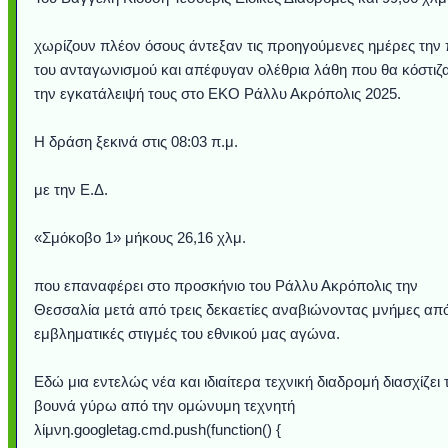
χωρίζουν πλέον όσους άντεξαν τις προηγούμενες ημέρες την 
του ανταγωνισμού και απέφυγαν ολέθρια λάθη που θα κόστιζ
την εγκατάλειψή τους στο ΕΚΟ Ράλλυ Ακρόπολις 2025.
Η δράση ξεκινά στις 08:03 π.μ.
με την Ε.Δ.
«Σμόκοβο 1» μήκους 26,16 χλμ.
Υποθαλάσσιο ποτ
Εντυπωσιακές φω
Μουσική από κιθάρ
Ο αέρας του μετρ
Η γάτα και το κο
Ταξίδι στο Duba
Συγκινητικό vide
Ο Κομήτης του 
Alesund: Μια π
Η νέα φωτογρα
Video: Εντυπ
Διεθνής Διαστ
Abbey, Ire
Ταϊτή
Σταθμός: Ο κόσμο
φωτίσει τη Γη πε
Νορβηγία που μοιά
Αθήνας από το Δ
λεοπάρδαλη αν
καταιγίδα απ
από καταρρ
στην Ανταρ
τα μαλλιά 
χορδέ
που επαναφέρει στο προσκήνιο του Ράλλυ Ακρόπολις την
το παράθυρό μου
που κάνει το γ
μωρό μπαμπ
κι απ' το φε
παραμυθέ
Θεσσαλία μετά από τρεις δεκαετίες αναβιώνοντας μνήμες απ
Interne
εμβληματικές στιγμές του εθνικού μας αγώνα.
Εδώ μια εντελώς νέα και ιδιαίτερα τεχνική διαδρομή διασχίζει 
βουνά γύρω από την ομώνυμη τεχνητή
λίμνη.googletag.cmd.push(function() {