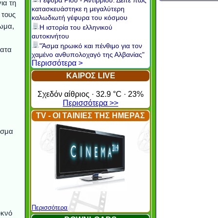
Γέφυρα Ρίου - Αντιρρίου: Δείτε πώς
ια τη
κατασκευάστηκε η μεγαλύτερη
 τους
καλωδιωτή γέφυρα του κόσμου
ωμα,
Η ιστορία του ελληνικού
αυτοκινήτου
"Άσμα ηρωικό και πένθιμο για τον
ματα
χαμένο ανθυπολοχαγό της Αλβανίας"
Περισσότερα >
ΚΑΙΡΟΣ LIVE
Σχεδόν αίθριος · 32.9 °C · 23%
Περισσότερα >>
TV - ΟΙ ΤΑΙΝΙΕΣ ΤΗΣ ΗΜΕΡΑΣ
ασμα
Περισσότερα
υκνό