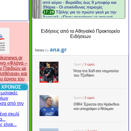
Ειδήσεις από το Αθηναϊκό Πρακτορείο
Ειδήσεων
ikonews.gr
λογο «Φλόγα –
ν Παιδιών με
σθένεια» και
ου έργου του
 ΧΡΟΝΟΣ
πωσιακές
οίων
ρσα από την
ένα σκυλί
...
 είναι...