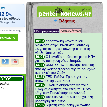
LIVE
32.9
°C
χεδόν αίθριος
Ειδήσεις
3% υγρασία
Δημοφιλέστερες
ροσκοπείο Πεντέλης
LIVE ροή ειδήσεων
ΙΚΟΝΟΜΙΑ
IDEOS
πολλές
ας.