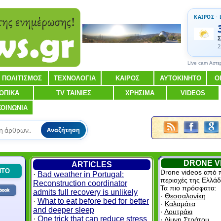
ΚΑΙΡΟΣ · 
Σ
2
Live cam Αστε
ΠΟΛΙΤΙΣΜΟΣ
ΤΕΧΝΟΛΟΓΙΑ
ΚΑΙΡΟΣ
ΑΥΤΟΚΙΝΗΤΟ
Ο
ΟΠΙΚΑ
TV ΤΑΙΝΙΕΣ
ΧΡΗΣΙΜΑ
VIDEOS
ΚΟΙΝΩΝΙΑ
Αναζήτηση
DRONE V
ARTICLES
ΗΤΟ
Drone videos από 
·
Bad weather in Portugal:
περιοχές της Ελλάδ
Reconstruction coordinator
Τα πιο πρόσφατα:
admits full recovery is unlikely
·
Θεσσαλονίκη
·
What to eat before bed for better
·
Καλαμάτα
and deeper sleep
·
Λουτράκι
·
One trick that can reduce stress
·
Λίμνη Στράτου