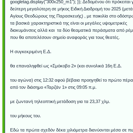
googletag.display("300x250_m1"); }); Δεδομένου ότι πρόκειται γ
δεύτερη μεγαλύτερη σε μήκος Ειδική Διαδρομή του 2025 (μετά
Αγίους Θεοδώρους της Παρασκευής) , με ποικιλία στο οδόστρ
τα βασικά χαρακτηριστικά της είναι οι μεγάλες υψομετρικές
διακυμάνσεις αλλά και τα δύο θεαματικά περάσματα από ρέ
που θα αποτελέσουν σημείο αναφοράς για τους θεατές.
Η συγκεκριμένη Ε.Δ.
θα επαναληφθεί ως «Σμόκοβο 2» (και συνολικά 16η Ε.Δ.
του αγώνα) στις 12:32 αφού βέβαια προηγηθεί το πρώτο πέρ
από τον διάσημο «Ταρζάν 1» στις 09:05 π.μ.
με ζωντανή τηλεοπτική μετάδοση για τα 23,37 χλμ.
του μήκους του.
Εδώ τα πρώτα σχεδόν δέκα χιλιόμετρα διανύονται μέσα σε π