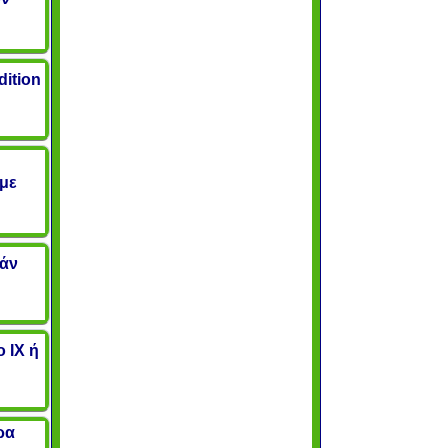
dition
 με
ιάν
 ΙΧ ή
ρα