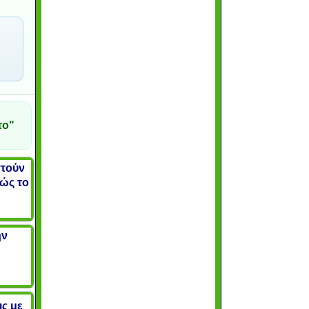
το"
στούν
κώς το
ην
ις με