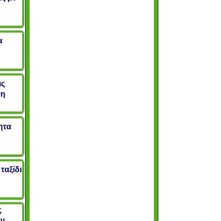
α
ις
ση
ητα
ταξίδι
ς
ον