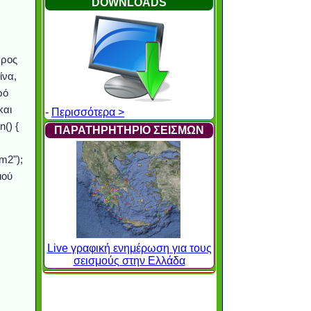
DOWNLOADS
ερος
ίνα,
ρό
και
-
Περισσότερα >
() {
ΠΑΡΑΤΗΡΗΤΗΡΙΟ ΣΕΙΣΜΩΝ
m2");
ιού
Live γραφική ενημέρωση για τους
σεισμούς στην Ελλάδα