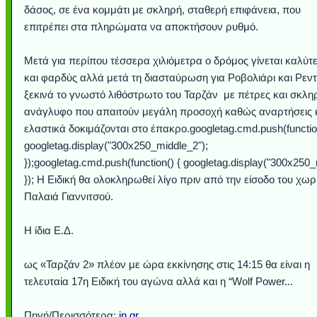
δάσος, σε ένα κομμάτι με σκληρή, σταθερή επιφάνεια, που
επιτρέπει στα πληρώματα να αποκτήσουν ρυθμό.
Μετά για περίπου τέσσερα χιλιόμετρα ο δρόμος γίνεται καλύτ
και φαρδύς αλλά μετά τη διασταύρωση για Ροβολιάρι και Ρεντ
ξεκινά το γνωστό λιθόστρωτο του Ταρζάν με πέτρες και σκλη
ανάγλυφο που απαιτούν μεγάλη προσοχή καθώς αναρτήσεις 
ελαστικά δοκιμάζονται στο έπακρο.googletag.cmd.push(function
googletag.display("300x250_middle_2");
});googletag.cmd.push(function() { googletag.display("300x250_
}); Η Ειδική θα ολοκληρωθεί λίγο πριν από την είσοδο του χωρ
Παλαιά Γιαννιτσού.
Η ίδια Ε.Δ.
ως «Ταρζάν 2» πλέον με ώρα εκκίνησης στις 14:15 θα είναι η
τελευταία 17η Ειδική του αγώνα αλλά και η “Wolf Power...
Πηγή/Περισσότερα:
in.gr