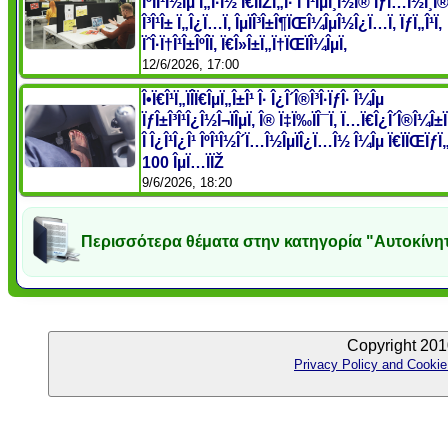
ÎºÏÎ¹Î½Îµ Ï„Î·Î½ Ï€ÏÏŽÏ„Î· Î´Î¹ÎµÎ¸Î½Î® ÏƒÏ…Î½Î¸Î®
Î³Î¹Î± Ï„Î¿Ï…Ï‚ ÎµÏÎ³Î±Î¶ÏŒÎ¼ÎµÎ½Î¿Ï…Ï‚ ÏƒÏ„Î¹Ï‚
ÏˆÎ·Ï†Î¹Î±ÎºÎ­Ï‚ Ï€Î»Î±Ï„Ï†ÏŒÏÎ¼ÎµÏ‚
12/6/2026, 17:00
Î•Ï€Î¹Ï„ÏÎ­Ï€ÎµÏ„Î±Î¹ Î· Î¿Î´Î®Î³Î·ÏƒÎ· Î¼Îµ
ÏƒÎ±Î³Î¹Î¿Î½Î¬ÏÎµÏ‚ Î® Ï‡Ï‰ÏÎ¯Ï‚ Ï…Ï€Î¿Î´Î®Î¼Î±
Î Î¿Î¹Î¿Î¹ ÎºÎ¹Î½Î´Ï…Î½ÎµÏÎ¿Ï…Î½ Î¼Îµ Ï€ÏÏŒÏƒÏ
100 ÎµÏ…ÏÏŽ
9/6/2026, 18:20
Περισσότερα θέματα στην κατηγορία "Αυτοκίνη
Copyright 201
Privacy Policy and Cookie