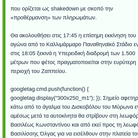
που ορίζεται ως shakedown με σκοπό την
«προθέρμανση» των πληρωμάτων.
Θα ακολουθήσει στις 17:45 η επίσημη εκκίνηση του
αγώνα από το Καλλιμάρμαρο Παναθηναϊκό Στάδιο ε
στις 18:05 ξεκινά η Υπερειδική διαδρομή των 1.500
μέτρων που φέτος πραγματοποιείται στην ευρύτερη
περιοχή του Ζαππείου.
Υποθαλάσσιο ποτ
Εντυπωσιακές φω
Μουσική από κιθάρ
Ο αέρας του μετρ
Η γάτα και το κο
Ταξίδι στο Duba
Συγκινητικό vide
Ο Κομήτης του 
Alesund: Μια π
Η νέα φωτογρα
Video: Εντυπ
Διεθνής Διαστ
Abbey, Ire
Ταϊτή
Σταθμός: Ο κόσμο
φωτίσει τη Γη πε
Νορβηγία που μοιά
Αθήνας από το Δ
λεοπάρδαλη αν
καταιγίδα απ
από καταρρ
στην Ανταρ
τα μαλλιά 
χορδέ
googletag.cmd.push(function() {
το παράθυρό μου
που κάνει το γ
μωρό μπαμπ
κι απ' το φε
παραμυθέ
googletag.display("300x250_m1"); }); Σημείο αφετηρ
Interne
κάτω από το άγαλμα του Δισκοβόλου του Μύρωνα 
αμέσως μετά τα αυτοκίνητα θα στρίβουν στη λεωφό
Βασιλέως Κωνσταντίνου και από εκεί προς τη λεωφ
Βασιλίσσης Όλγας για να εισέλθουν στην πλατεία το