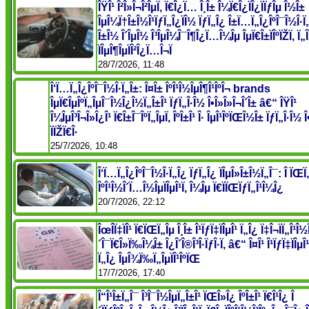
ÎŸÎ¹ Î²Î»Î¬Î²ÎµÏ‚ Ï€Î¿Ï… Î¸Î± Î¼Ï€Î¿ÏÎ¿ÏÏƒÎµ Î½Î±
ÎµÎ¼Ï†Î±Î½Î¹ÏƒÏ„Î¿ÏÎ½ ÏƒÏ„Î¿ Î±Ï…Ï„Î¿ÎºÎ¯Î½Î·Ï
Î±Î½ Î´ÎµÎ½ Î³ÎµÎ¼Î¯Î¶Î¿Ï…Î¼Îµ ÎµÏ€Î±ÏÎºÏŽÏ‚ Ï„
ÏÎµÎ¶ÎµÏÎ²Î¿Ï…Î¬Ï
28/7/2026, 11:48
Î‘Ï…Ï„Î¿ÎºÎ¯Î½Î·Ï„Î±: Î¤Î± ÎºÎ¹Î½ÎµÎ¶Î¹ÎºÎ¬ brands
ÎµÏ€ÎµÎºÏ„ÎµÎ¯Î½Î¿Î½Ï„Î±Î¹ ÏƒÏ„Î·Î½ Î•Î»Î»Î¬Î´Î± â€“ ÎŸÎ¹
Î¼ÎµÎ³Î¬Î»Î¿Î¹ Ï€Î±Î¯ÎºÏ„ÎµÏ‚ ÎºÎ±Î¹ Î· ÎµÎ¹ÎºÏŒÎ½Î± ÏƒÏ„Î·Î½ 
ÏÏŽÏ€Î·
25/7/2026, 10:48
Î‘Ï…Ï„Î¿ÎºÎ¯Î½Î·Ï„Î¿ ÏƒÏ„Î¿ ÏÎµÎ»Î±Î½Ï„Î¯: Î ÏŒÏ
ÎºÎ¹Î½Î´Ï…Î½ÎµÏÎµÎ¹Ï‚ Î¼Îµ Ï€ÏÏŒÏƒÏ„Î¹Î¼Î¿
20/7/2026, 22:12
ÎœÎ­Ï‡ÏÎ¹ Ï€ÏŒÏ„Îµ Î¸Î± Î¹ÏƒÏ‡ÏÎµÎ¹ Ï„Î¿ Ï‡Î¬ÏÏ„Î¹Î½
´Î¯Ï€Î»Ï‰Î¼Î± Î¿Î´Î®Î³Î·ÏƒÎ·Ï‚ â€“ Î¤Î¹ Î¹ÏƒÏ‡ÏÎµÎ¹
Ï„Î¿ ÎµÎ¾Ï‰Ï„ÎµÏÎ¹ÎºÏŒ
17/7/2026, 17:40
Î“Î¹Î±Ï„Î¯ Î³Î¯Î½ÎµÏ„Î±Î¹ ÏŒÎ»Î¿ ÎºÎ±Î¹ Ï€Î¹Î¿ Î