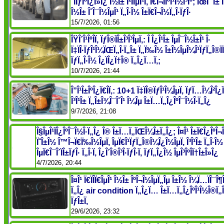
´ÏÏƒÎºÎ¿Î»Î¿ Î½Î± Î²ÏÎµÎ¹Ï‚ Ï€Î¬ÏÎºÎ¹Î½Î³Îº; ÎœÎ¯Î± Î
Î½Î± Î´Î¯Î½ÎµÎ¹ Ï„Î·Î½ Î±Ï€Î¬Î½Ï„Î·ÏƒÎ·
15/7/2026, 01:56
ÎŸÎ´Î¹ÎºÎ­Ï‚ ÏƒÎ®ÏÎ±Î³Î³ÎµÏ‚: Î Î¿Î¹Î± ÎµÎ¯Î½Î±Î¹ Î·
Ï‡ÏÎ·ÏƒÎ¹Î¼ÏŒÏ„Î·Ï„Î± Ï„Ï‰Î½ Î±Î½ÎµÎ¼Î¹ÏƒÏ„Î®
ÏƒÏ„Î·Î½ Î¿ÏÎ¿Ï†Î® Ï„Î¿Ï…Ï‚;
10/7/2026, 21:44
Î”Î¹Î±ÎºÎ¿Ï€Î­Ï‚: 10+1 Ï‡ÏÎ®ÏƒÎ¹Î¼ÎµÏ‚ ÏƒÏ…Î¼Î²Î¿Ï
Î³Î¹Î± Ï„Î±Î¾Î¯Î´Î¹ Î¼Îµ Î±Ï…Ï„Î¿ÎºÎ¯Î½Î·Ï„Î¿
9/7/2026, 21:08
Î§ÎµÎ¹ÏÎ¿ÎºÎ¯Î½Î·Ï„Î¿ Î® Î±Ï…Ï„ÏŒÎ¼Î±Ï„Î¿; Î¤Î¹ Î±Ï€Î¿ÎºÎ
ÏˆÎ±Î½ Î™Î¬Ï€Ï‰Î½ÎµÏ‚ ÎµÏ€Î¹ÏƒÏ„Î®Î¼Î¿Î½ÎµÏ‚ Î³Î¹Î± Ï„Î·Î½
ÎµÏ€Î¯Î´ÏÎ±ÏƒÎ· Ï„Î·Ï‚ Î¿Î´Î®Î³Î·ÏƒÎ·Ï‚ ÏƒÏ„Î¿Î½ ÎµÎ³ÎºÎ­Ï†Î±Î»Î¿
4/7/2026, 20:44
Î¤Î¹ Ï€ÏÎ­Ï€ÎµÎ¹ Î½Î± ÎºÎ¬Î½ÎµÏ„Îµ Î±Î½ Î¼Ï…ÏÎ¯Î¶
Ï„Î¿ air condition Ï„Î¿Ï… Î±Ï…Ï„Î¿ÎºÎ¹Î½Î®Ï
ÏƒÎ±Ï‚
29/6/2026, 23:32