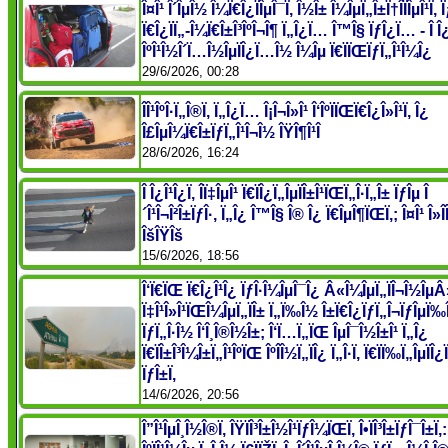
Î¤Î¹ Î´ÎµÎ½ Î¼Ï€Î¿ÏÎµÎ¯Ï‚ Î½Î± Î¼ÎµÏ„Î±Ï†Î­ÏÎµÎ¹Ï‚ 
Ï€Î¿ÏÏ„-Î¼Ï€Î±Î³ÎºÎ¬Î¶ Ï„Î¿Ï… Î™Î§ ÏƒÎ¿Ï… - Î Î¿
ÎºÎ¹Î½Î´Ï…Î½ÎµÏÎ¿Ï…Î½ Î¼Îµ Ï€ÏÏŒÏƒÏ„Î¹Î¼Î¿
29/6/2026, 00:28
ÎÎ¹ÎºÎ·Ï„Î®Ï‚ Ï„Î¿Ï… Î¡Î¬Î»Î¹ Î‘ÎºÏÏŒÏ€Î¿Î»Î¹Ï‚ Î¿
Î£ÎµÎ¼Ï€Î±ÏƒÏ„Î¹Î¬Î½ ÎŸÎ¶Î¹Î­
28/6/2026, 16:24
Î Î¿Î¹Î¿Ï‚ Î­Ï‡ÎµÎ¹ Ï€ÏÎ¿Ï„ÎµÏÎ±Î¹ÏŒÏ„Î·Ï„Î± ÏƒÎµ Î
´Î¹Î¬Î²Î±ÏƒÎ·, Ï„Î¿ Î™Î§ Î® Î¿ Ï€ÎµÎ¶ÏŒÏ‚; Î¤Î¹ Î»Î­
ÎšÎŸÎš
15/6/2026, 18:56
Î‘Ï€ÏŒ Ï€Î¿Î¹Î¿ ÏƒÎ·Î¼ÎµÎ¯Î¿ Â«Î¼ÎµÏ„ÏÎ¬Î½ÎµÂ
Ï‡Î¹Î»Î¹ÏŒÎ¼ÎµÏ„ÏÎ± Ï„Ï‰Î½ Î±Ï€Î¿ÏƒÏ„Î¬ÏƒÎµÏ
ÏƒÏ„Î·Î½ Î‘Î¸Î®Î½Î±; Î‘Ï…Ï„ÏŒ ÎµÎ¯Î½Î±Î¹ Ï„Î¿
Ï€ÏÎ±Î³Î¼Î±Ï„Î¹ÎºÏŒ ÎºÎ­Î½Ï„ÏÎ¿ Ï„Î·Ï‚ Ï€ÏÏ‰Ï„ÎµÏÎ
ÏƒÎ±Ï‚
14/6/2026, 20:56
Î”Î¹ÎµÎ¸Î½Î®Ï‚ ÎŸÏÎ³Î±Î½Î¹ÏƒÎ¼ÏŒÏ‚ Î•ÏÎ³Î±ÏƒÎ¯Î±Ï‚: