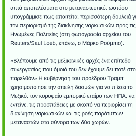
απτά αποτελέσματα στο μεταναστευτικό, ωστόσο
υπογράμμισε πως απαιτείται περισσότερη δουλειά γ
τον περιορισμό της διακίνησης ναρκωτικών προς τις
Ηνωμένες Πολιτείες (στη φωτογραφία αρχείου του
Reuters/Saul Loeb, επάνω, ο Μάρκο Ρούμπιο).
«Βλέπουμε από τις μεξικανικές αρχές ένα επίπεδο
συνεργασίας που όμοιό του δεν έχουμε δει ποτέ στο
παρελθόν» Η κυβέρνηση του προέδρου Τραμπ
Υποθαλάσσιο ποτ
Εντυπωσιακές φω
Μουσική από κιθάρ
Ο αέρας του μετρ
Η γάτα και το κο
Ταξίδι στο Duba
Συγκινητικό vide
Ο Κομήτης του 
Alesund: Μια π
Η νέα φωτογρα
Video: Εντυπ
Διεθνής Διαστ
Abbey, Ire
Ταϊτή
Σταθμός: Ο κόσμο
φωτίσει τη Γη πε
Νορβηγία που μοιά
Αθήνας από το Δ
λεοπάρδαλη αν
καταιγίδα απ
από καταρρ
στην Ανταρ
τα μαλλιά 
χορδέ
χρησιμοποίησε την απειλή δασμών για να πιέσει το
το παράθυρό μου
που κάνει το γ
μωρό μπαμπ
κι απ' το φε
παραμυθέ
Μεξικό, τον κορυφαίο εμπορικό εταίρο των ΗΠΑ, να
Interne
εντείνει τις προσπάθειες με σκοπό να περιορίσει τη
διακίνηση ναρκωτικών και τις ροές παράτυπων
μεταναστών στα σύνορα των δύο χωρών.