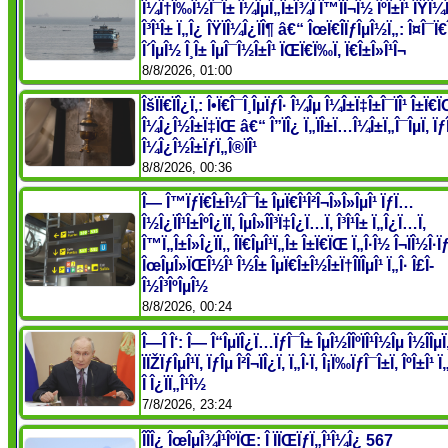
Î¼Ï†Ï‰Î½Î¯Î± Î¼ÎµÏ„Î±Î¾Ï Î™ÏÎ¬Î½ ÎºÎ±Î¹ ÎŸÎ
Î³Î¹Î± Ï„Î¿ ÎŸÏÎ¼Î¿ÏÎ¶ â€“ ÎœÏ€Î­ÏƒÎµÎ½Ï„: Î¤Î¯Ï
Î´ÎµÎ½ Î¸Î± ÎµÎ¯Î½Î±Î¹ ÏŒÏ€Ï‰Ï‚ Ï€Î±Î»Î¹Î¬
8/8/2026, 01:00
ÎšÏÏ€ÏÎ¿Ï‚: Î•Ï€Î¯Î¸ÎµÏƒÎ· Î¼Îµ Î¼Î±Ï‡Î±Î¯ÏÎ¹ Î±Ï€
Î¼Î¿Î½Î±Ï‡ÏŒ â€“ Î”ÏÎ¿ Ï„ÏÎ±Ï…Î¼Î±Ï„Î¯ÎµÏ‚ Ïƒ
Î¼Î¿Î½Î±ÏƒÏ„Î®ÏÎ¹
8/8/2026, 00:36
Î— Î™ÏƒÏ€Î±Î½Î¯Î± ÎµÏ€Î¹Î²Î¬Î»Î»ÎµÎ¹ ÏƒÏ…
Î½Î¿ÏÎ¹Î±ÎºÎ¿ÏÏ‚ ÎµÎ»Î­Î³Ï‡Î¿Ï…Ï‚ Î³Î¹Î± Ï„Î¿Ï…Ï‚
Î™Ï„Î±Î»Î¿ÏÏ‚, Î­Ï€ÎµÎ¹Ï„Î± Î±Ï€ÏŒ Ï„Î·Î½ Î¬ÏÎ½Î·ÏƒÎ
ÎœÎµÎ»ÏŒÎ½Î¹ Î½Î± ÎµÏ€Î±Î½Î±Ï†Î­ÏÎµÎ¹ Ï„Î· Î£Î­
Î½Î³ÎºÎµÎ½
8/8/2026, 00:24
Î—Î Î‘: Î— Î“ÎµÏÎ¿Ï…ÏƒÎ¯Î± ÎµÎ½Î­ÎºÏÎ¹Î½Îµ Î½Î­Îµ
ÏÏŽÏƒÎµÎ¹Ï‚ ÏƒÎµ Î²Î¬ÏÎ¿Ï‚ Ï„Î·Ï‚ Î¡Ï‰ÏƒÎ¯Î±Ï‚ ÎºÎ±Î¹
Î Î¿ÏÏ„Î¹Î½
7/8/2026, 23:24
ÎÎ­Î¿ ÎœÎµÎ¾Î¹ÎºÏŒ: Î ÏÏŒÏƒÏ„Î¹Î¼Î¿ 567