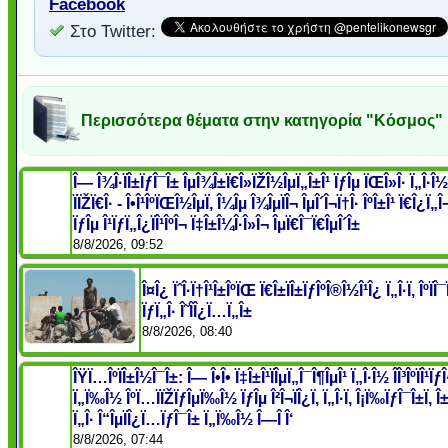
Facebook
Στο Twitter:
Περισσότερα θέματα στην κατηγορία "Κόσμος"
Î— Î¾Î·ÏÎ±ÏƒÎ¯Î± ÎµÎ¾Î±Ï€Î»ÏŽÎ½ÎµÏ„Î±Î¹ ÏƒÎµ ÏŒÎ»Î· Ï„Î·Î
ÏÏŽÏ€Î· - Î•Î¹ÎºÏŒÎ½ÎµÏ‚ Î¼Îµ Î¾ÎµÏÎ¬ ÎµÎ´Î¬Ï†Î· ÎºÎ±Î¹ Ï€Î¿Ï„
ÏƒÎµ Î¹ÏƒÏ„Î¿ÏÎ¹ÎºÎ¬ Ï‡Î±Î¼Î·Î»Î¬ ÎµÏ€Î¯Ï€ÎµÎ´Î±
8/8/2026, 09:52
Î¤Î¿ ÏˆÎ·Ï†Î¹Î±ÎºÏŒ Ï€Î±ÏÎ±ÏƒÎºÎ®Î½Î¹Î¿ Ï„Î·Ï‚ ÎºÏÎ¯
ÏƒÏ„Î· Î˜Î­Î¿Ï…Ï„Î±
8/8/2026, 08:40
ÎŸÏ…ÎºÏÎ±Î½Î¯Î±: Î— Î•Î• Ï‡Î±Î¹ÏÎµÏ„Î¯Î¶ÎµÎ¹ Ï„Î·Î½ Î­Î³ÎºÏÎ¹ÏƒÎ
Ï„Ï‰Î½ ÎºÏ…ÏÏŽÏƒÎµÏ‰Î½ ÏƒÎµ Î²Î¬ÏÎ¿Ï‚ Ï„Î·Ï‚ Î¡Ï‰ÏƒÎ¯Î±Ï‚ 
Ï„Î· Î“ÎµÏÎ¿Ï…ÏƒÎ¯Î± Ï„Ï‰Î½ Î—Î Î‘
8/8/2026, 07:44