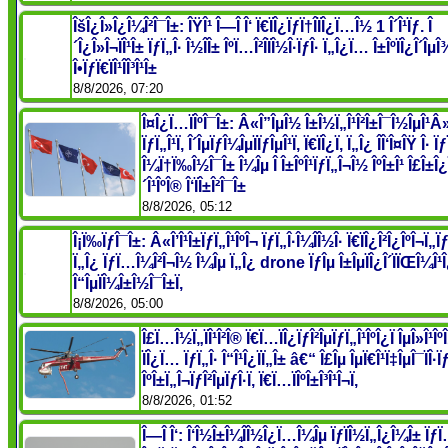
ÎšÎ¿Î»Î¿Î¼Î²Î¯Î±: ÎŸÎ¹ Î—Î Î‘ Ï€ÏÎ¿ÏƒÏ†Î­ÏÎ¿Ï…Î½ 1 Î´Î¹Ïƒ. Î
´Î¿Î»Î¬ÏÎ¹Î± ÏƒÏ„Î· Î½Î­Î± ÎºÏ…Î²Î­ÏÎ½Î·ÏƒÎ· Ï„Î¿Ï… Î±ÎºÏÎ¿Î´ÎµÎ¾
Î•ÏƒÏ€ÏÎ¹Î­Î³Î¹Î±
8/8/2026, 07:20
Î¤Î¿Ï…ÏÎºÎ¯Î±: Â«Î”ÎµÎ½ Î±Î½Ï„Î¹Î²Î±Î¯Î½ÎµÎ¹Â
ÏƒÏ„Î¹Ï‚ Î´ÎµÏƒÎ¼ÎµÏÏƒÎµÎ¹Ï‚ Ï€ÏÎ¿Ï‚ Ï„Î¿ ÎÎ‘Î¤ÎŸ Î· 
Î¼Ï†Ï‰Î½Î¯Î± Î¼Îµ Î Î±ÎºÎ¹ÏƒÏ„Î¬Î½ ÎºÎ±Î¹ Î£Î±Î
´Î¹ÎºÎ® Î‘ÏÎ±Î²Î¯Î±
8/8/2026, 05:12
Î¡Ï‰ÏƒÎ¯Î±: Â«Î’Î¹Î±ÏƒÏ„Î¹ÎºÎ¬ ÏƒÏ„Î·Î¼Î­Î½Î· Ï€ÏÎ¿Î²Î¿ÎºÎ¬Ï„
Ï„Î¿ ÏƒÏ…Î¼Î²Î¬Î½ Î¼Îµ Ï„Î¿ drone ÏƒÎµ Î±ÎµÏÎ¿Î´ÏÏŒÎ¼Î¹Î¿
Î“ÎµÏÎ¼Î±Î½Î¯Î±Ï‚
8/8/2026, 05:00
Î£Ï…Î½Ï„ÏÎ¹Î²Î® Ï€Ï…ÏÎ¿ÏƒÎ²ÎµÏƒÏ„Î¹ÎºÎ¿Ï ÎµÎ»Î¹Îº
ÏÎ¿Ï… ÏƒÏ„Î· Î“Î¹Î¿ÏÏ„Î± â€“ Î£Îµ ÎµÏ€Î¹Ï‡ÎµÎ¯ÏÎ·Ïƒ
ÎºÎ±Ï„Î¬ÏƒÎ²ÎµÏƒÎ·Ï‚ Ï€Ï…ÏÎºÎ±Î³Î¹Î¬Ï‚
8/8/2026, 01:52
Î—Î Î‘: Î‘Î½Î±Î¼Î­Î½Î¿Ï…Î¼Îµ ÏƒÏÎ½Ï„Î¿Î¼Î± Ïƒ