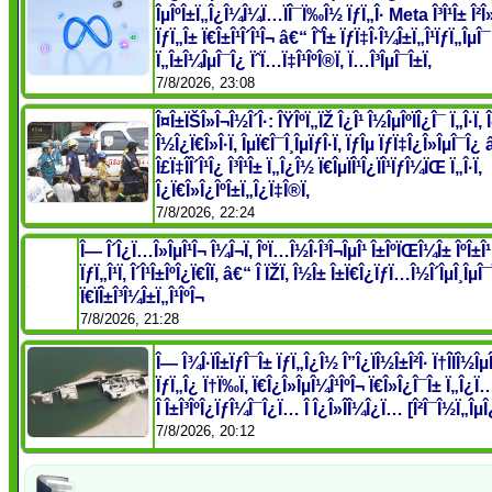
ÎµÎºÎ±Ï„Î¿Î¼Î¼Ï…ÏÎ¯Ï‰Î½ ÏƒÏ„Î· Meta Î³Î¹Î± Î²Î»
ÏƒÏ„Î± Ï€Î±Î¹Î´Î¹Î¬ â€“ Î˜Î± ÏƒÏ‡Î·Î¼Î±Ï„Î¹ÏƒÏ„ÎµÎ¯
Ï„Î±Î¼ÎµÎ¯Î¿ ÏˆÏ…Ï‡Î¹ÎºÎ®Ï‚ Ï…Î³ÎµÎ¯Î±Ï‚
7/8/2026, 23:08
Î¤Î±ÏŠÎ»Î¬Î½Î´Î·: ÎŸÎºÏ„ÏŽ Î¿Î¹ Î½ÎµÎºÏÎ¿Î¯ Ï„Î·Ï‚ Î
Î½Î¿Ï€Î»Î·Ï‚ ÎµÏ€Î¯Î¸ÎµÏƒÎ·Ï‚ ÏƒÎµ ÏƒÏ‡Î¿Î»ÎµÎ¯Î¿
Î£Ï‡Î­Î´Î¹Î¿ Î³Î¹Î± Ï„Î¿Î½ Ï€ÎµÏÎ¹Î¿ÏÎ¹ÏƒÎ¼ÏŒ Ï„Î·Ï‚
Î¿Ï€Î»Î¿ÎºÎ±Ï„Î¿Ï‡Î®Ï‚
7/8/2026, 22:24
Î— Î´Î¿Ï…Î»ÎµÎ¹Î¬ Î¼Î¬Ï‚ ÎºÏ…Î½Î·Î³Î¬ÎµÎ¹ Î±ÎºÏŒÎ¼Î± ÎºÎ±Î¹
ÏƒÏ„Î¹Ï‚ Î´Î¹Î±ÎºÎ¿Ï€Î­Ï‚ â€“ Î ÏŽÏ‚ Î½Î± Î±Ï€Î¿ÏƒÏ…Î½Î´ÎµÎ¸ÎµÎ
Ï€ÏÎ±Î³Î¼Î±Ï„Î¹ÎºÎ¬
7/8/2026, 21:28
Î— Î¾Î·ÏÎ±ÏƒÎ¯Î± ÏƒÏ„Î¿Î½ Î”Î¿ÏÎ½Î±Î²Î· Ï†Î­ÏÎ½Îµ
ÏƒÏ„Î¿ Ï†Ï‰Ï‚ Ï€Î¿Î»ÎµÎ¼Î¹ÎºÎ¬ Ï€Î»Î¿Î¯Î± Ï„Î¿Ï
Î Î±Î³ÎºÎ¿ÏƒÎ¼Î¯Î¿Ï… Î Î¿Î»Î­Î¼Î¿Ï… [Î²Î¯Î½Ï„ÎµÎ
7/8/2026, 20:12