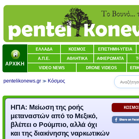
ΕΛΛΑΔΑ
ΚΟΣΜΟΣ
ΕΠΙΣΤΗΜΗ-ΥΓΕΙΑ
Α.Π.Ε.
ΑΘΛΗΤΙΚΑ
ΑΦΙΕΡΩΜΑΤΑ
Τ
ΑΡΧΙΚΗ
VIDEO NEWS
DRONE VIDEOS
ΕΠΙ
pentelikonews.gr
Κόσμος
ΗΠΑ: Μείωση της ροής
ΚΟΣΜΟ
μεταναστών από το Μεξικό,
βλέπει ο Ρούμπιο, αλλά όχι
και της διακίνησης ναρκωτικών