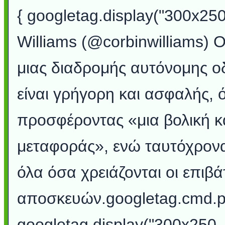
{ googletag.display("300x25
Williams (@corbinwilliams) 
μιας διαδρομής αυτόνομης ο
είναι γρήγορη και ασφαλής, ό
προσφέροντας «μια βολική κ
μεταφοράς», ενώ ταυτόχρον
όλα όσα χρειάζονται οι επιβ
αποσκευών.googletag.cmd.pu
googletag.display("300x250_m