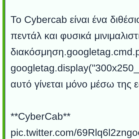
Το Cybercab είναι ένα διθέσι
πεντάλ και φυσικά μινιμαλιστ
διακόσμηση.googletag.cmd.pu
googletag.display("300x250
αυτό γίνεται μόνο μέσω της 
**CyberCab**
pic.twitter.com/69Rlq6l2zngo