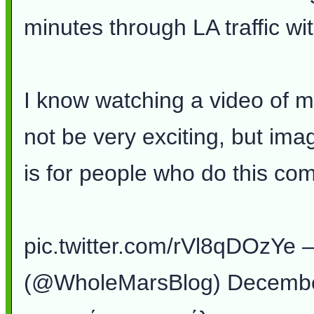
minutes through LA traffic wi
I know watching a video of my 
not be very exciting, but ima
is for people who do this co
pic.twitter.com/rVl8qDOzYe
(@WholeMarsBlog) December