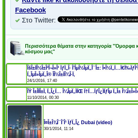
Facebook
Στο Twitter:
Περισσότερα θέματα στην κατηγορία "Όμορφα κ
κόσμου μας"
ÎšÎ±ÏÎ½Î±Î²Î¬Î»Î¹ ÏƒÏ„Î· Î’ÎµÎ½ÎµÏ„Î¯Î±: Î•Î½Ï„Ï…Ï€Ï‰ÏƒÎ
Ï„ÎµÎ»ÎµÏ„Î® Î­Î½Î±ÏÎ¾Î·Ï‚
24/1/2016, 17:40
ÎŸ Î±Î­ÏÎ±Ï‚ Ï„Î¿Ï… Î¼ÎµÏ„ÏÏŒ Ï†Ï…ÏƒÎ¿ÏÏƒÎµ Ï„Î± Î¼Î±Î»Î»Î
11/10/2014, 00:30
Î¤Î±Î¾Î¯Î´Î¹ ÏƒÏ„Î¿ Dubai (video)
30/1/2014, 11:14