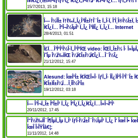
Î¥Ï€Î¿Î¸Î±Î»Î¬ÏƒÏƒÎ¹Î¿ Ï€Î¿Ï„Î¬Î¼Î¹ Ï€Î¬Î³Î¿Ï… ÏƒÏ„Î·Î½ Î‘Î
15/7/2013, 15:18
Î— Î½Î­Î± Ï†Ï‰Ï„Î¿Î³ÏÎ±Ï†Î¯Î± Ï„Î·Ï‚ Î‘Î¸Î®Î½Î±Ï‚ 
Ï€Î¿Ï… ÎºÎ¬Î½ÎµÎ¹ Ï„Î¿ Î³ÏÏÎ¿ Ï„Î¿Ï… Internet
28/4/2013, 01:51
Î£Ï…Î³ÎºÎ¹Î½Î·Ï„Î¹ÎºÏŒ video: ÎŒÏ„Î±Î½ Î· Î»ÎµÎ¿
ÏˆÎµ Î¼Ï‰ÏÏŒ Î¼Ï€Î±Î¼Ï€Î¿Ï…Î¯Î½Î¿
21/12/2012, 15:47
Alesund: ÎœÎ¹Î± Ï€ÏŒÎ»Î· ÏƒÏ„Î· ÎÎ¿ÏÎ²Î·Î³Î¯Î± 
Ï€Î±ÏÎ±Î¼Ï…Î¸Î­Î½Î¹Î±
19/12/2012, 03:18
Î— Î³Î¬Ï„Î± ÎºÎ±Î¹ Ï„Î¿ ÎºÎ¿Ï„Î¿Ï€Î¿Ï…Î»Î¬ÎºÎ¹
20/11/2012, 17:45
Î“Î½Ï‰ÏÎ¯Î¶ÎµÏ„Îµ Ï„Î¹ ÏƒÎ·Î¼Î±Î¯Î½ÎµÎ¹ Ï„Î¿ Î‘ ÎœÎ Î• ÎœÎ 
ÎœÎ Î›ÎŸÎâ€¦;
11/11/2012, 14:48