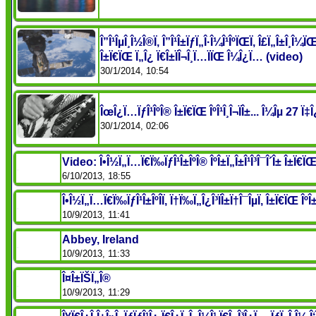
Î”Î¹ÎµÎ¸Î½Î®Ï‚ Î”Î¹Î±ÏƒÏ„Î·Î¼Î¹ÎºÏŒÏ‚ Î£Ï„Î±Î¸Î¼Ï
Î±Ï€ÏŒ Ï„Î¿ Ï€Î±ÏÎ¬Î¸Ï…ÏÏŒ Î¼Î¿Ï… (video)
30/1/2014, 10:54
ÎœÎ¿Ï…ÏƒÎ¹ÎºÎ® Î±Ï€ÏŒ ÎºÎ¹Î¸Î¬ÏÎ±... Î¼Îµ 27 Ï‡Î¿Ï
30/1/2014, 02:06
Video: Î•Î½Ï„Ï…Ï€Ï‰ÏƒÎ¹Î±ÎºÎ® ÎºÎ±Ï„Î±Î¹Î³Î¯Î´Î± Î±Ï€ÏŒ 
6/10/2013, 18:55
Î•Î½Ï„Ï…Ï€Ï‰ÏƒÎ¹Î±ÎºÎ­Ï‚ Ï†Ï‰Ï„Î¿Î³ÏÎ±Ï†Î¯ÎµÏ‚ Î±Ï€ÏŒ ÎºÎ±Ï„
10/9/2013, 11:41
Abbey, Ireland
10/9/2013, 11:33
Î¤Î±ÏŠÏ„Î®
10/9/2013, 11:29