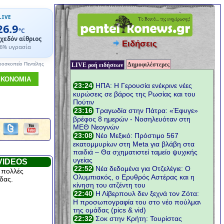
LIVE
26.9
°C
χεδόν αίθριος
Ειδήσεις
6% υγρασία
Δημοφιλέστερες
ροσκοπείο Πεντέλης
LIVE ροή ειδήσεων
ΙΚΟΝΟΜΙΑ
VIDEOS
 πολλές
δας.