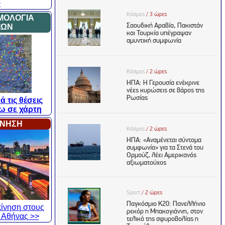
>
ΜΟΛΟΓΙΑ
ΙΩΝ
ά τις θέσεις
ω σε χάρτη
ΙΝΗΣΗ
 κίνηση στους
 Αθήνας >>