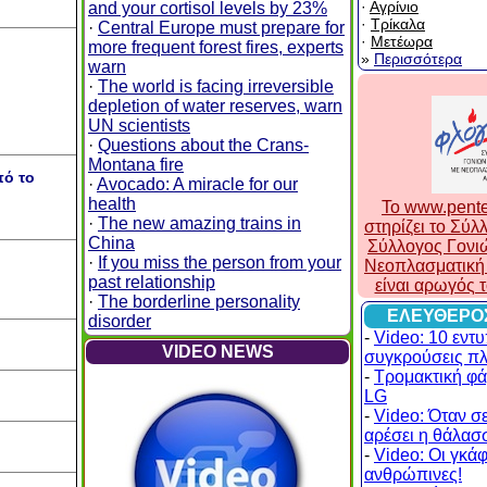
·
Αγρίνιο
and your cortisol levels by 23%
·
Τρίκαλα
·
Central Europe must prepare for
·
Μετέωρα
more frequent forest fires, experts
»
Περισσότερα
warn
·
The world is facing irreversible
depletion of water reserves, warn
UN scientists
·
Questions about the Crans-
Montana fire
πό το
·
Avocado: A miracle for our
health
To www.pente
·
The new amazing trains in
στηρίζει το Σύ
China
Σύλλογος Γονι
·
If you miss the person from your
Νεοπλασματική 
past relationship
είναι αρωγός 
·
The borderline personality
ΕΛΕΥΘΕΡΟ
disorder
-
Video: 10 εντ
VIDEO NEWS
συγκρούσεις π
-
Τρομακτική φά
LG
-
Video: Όταν σε
αρέσει η θάλασσ
-
Video: Οι γκάφε
ανθρώπινες!