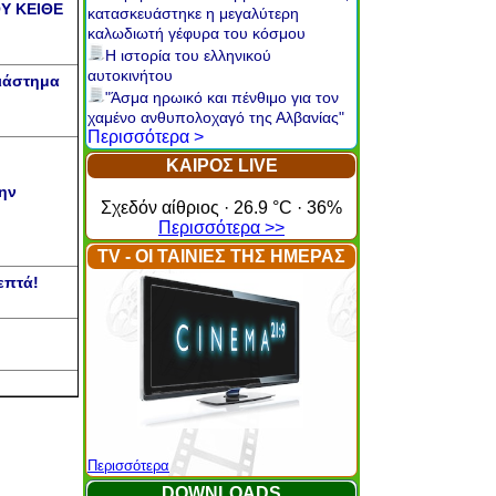
ΟΥ ΚΕΙΘΕ
κατασκευάστηκε η μεγαλύτερη
καλωδιωτή γέφυρα του κόσμου
Η ιστορία του ελληνικού
αυτοκινήτου
Διάστημα
"Άσμα ηρωικό και πένθιμο για τον
χαμένο ανθυπολοχαγό της Αλβανίας"
Περισσότερα >
ΚΑΙΡΟΣ LIVE
ην
Σχεδόν αίθριος · 26.9 °C · 36%
Περισσότερα >>
TV - ΟΙ ΤΑΙΝΙΕΣ ΤΗΣ ΗΜΕΡΑΣ
επτά!
Περισσότερα
DOWNLOADS