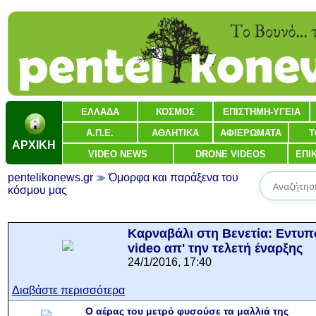
ΕΛΛΑΔΑ
ΚΟΣΜΟΣ
ΕΠΙΣΤΗΜΗ-ΥΓΕΙΑ
Α.Π.Ε.
ΑΘΛΗΤΙΚΑ
ΑΦΙΕΡΩΜΑΤΑ
Τ
ΑΡΧΙΚΗ
VIDEO NEWS
DRONE VIDEOS
ΕΠΙ
pentelikonews.gr
Όμορφα και παράξενα του
κόσμου μας
Καρναβάλι στη Βενετία: Εντυ
video απ' την τελετή έναρξης
24/1/2016, 17:40
Διαβάστε περισσότερα
Ο αέρας του μετρό φυσούσε τα μαλλιά της