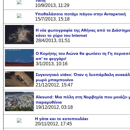
Ταϊτή
10/9/2013, 11:29
Υποθαλάσσιο ποτάμι πάγου στην Ανταρκτική
15/7/2013, 15:18
Η νέα φωτογραφία της Αθήνας από το Διάστημ
κάνει το γύρο του Internet
28/4/2013, 01:51
Ο Κομήτης του Αιώνα θα φωτίσει τη Γη περισσό
απ' το φεγγάρι!
3/1/2013, 10:16
Υποθαλάσσιο πο
Εντυπωσιακές φ
Μουσική από κιθ
Ο αέρας του με
Η γάτα και το 
Ταξίδι στο Dub
Συγκινητικό vi
Ο Κομήτης του
Alesund: Μια
Η νέα φωτογρ
Video: Εντυ
Διεθνής Δια
Abbey, Ir
Ταϊτ
Συγκινητικό video: Όταν η λεοπάρδαλη ανακά
Σταθμός: Ο κόσ
φωτίσει τη Γη 
Νορβηγία που μο
Αθήνας από το
λεοπάρδαλη α
καταιγίδα 
από καταρ
στην Αντα
τα μαλλι
χορδ
μωρό μπαμπουίνο
21/12/2012, 15:47
το παράθυρό μ
που κάνει το
μωρό μπαμ
κι απ' το φ
παραμυθ
Inter
Alesund: Μια πόλη στη Νορβηγία που μοιάζει μ
παραμυθένια
19/12/2012, 03:18
Η γάτα και το κοτοπουλάκι
20/11/2012, 17:45