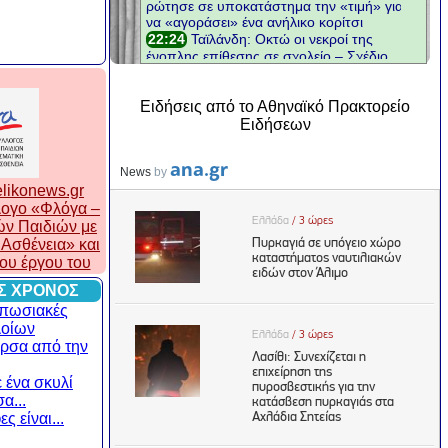
Ειδήσεις από το Αθηναϊκό Πρακτορείο
Ειδήσεων
likonews.gr
λλογο «Φλόγα –
ών Παιδιών με
Ασθένεια» και
του έργου του
Σ ΧΡΟΝΟΣ
υπωσιακές
λοίων
ρσα από την
 ένα σκυλί
α...
ς είναι...