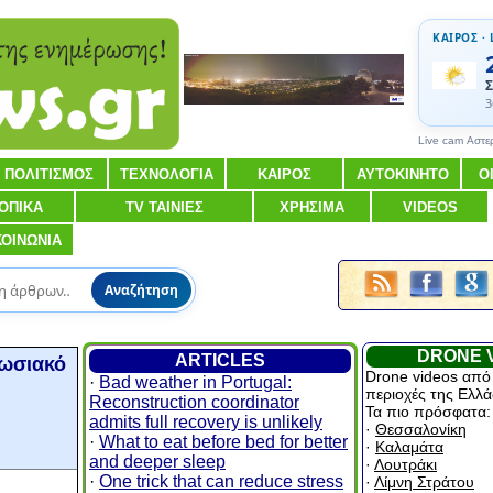
ΚΑΙΡΟΣ · 
Σ
3
Live cam Αστε
ΠΟΛΙΤΙΣΜΟΣ
ΤΕΧΝΟΛΟΓΙΑ
ΚΑΙΡΟΣ
ΑΥΤΟΚΙΝΗΤΟ
Ο
ΟΠΙΚΑ
TV ΤΑΙΝΙΕΣ
ΧΡΗΣΙΜΑ
VIDEOS
ΚΟΙΝΩΝΙΑ
Αναζήτηση
DRONE 
ARTICLES
πωσιακό
Drone videos από
·
Bad weather in Portugal:
περιοχές της Ελλά
Reconstruction coordinator
Τα πιο πρόσφατα:
admits full recovery is unlikely
·
Θεσσαλονίκη
·
What to eat before bed for better
·
Καλαμάτα
and deeper sleep
·
Λουτράκι
·
One trick that can reduce stress
·
Λίμνη Στράτου