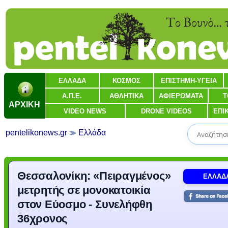
ΕΛΛΑΔΑ
ΚΟΣΜΟΣ
ΕΠΙΣΤΗΜΗ-ΥΓΕΙΑ
Α.Π.Ε.
ΑΘΛΗΤΙΚΑ
ΑΦΙΕΡΩΜΑΤΑ
Τ
ΑΡΧΙΚΗ
VIDEO NEWS
DRONE VIDEOS
ΕΠΙ
pentelikonews.gr
Ελλάδα
Θεσσαλονίκη: «Πειραγμένος»
ΕΛΛΑΔ
μετρητής σε μονοκατοικία
στον Εύοσμο - Συνελήφθη
36χρονος