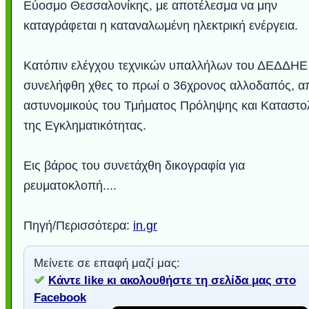
Εύοσμο Θεσσαλονίκης, με αποτέλεσμα να μην
καταγράφεται η καταναλωμένη ηλεκτρική ενέργεια.
Κατόπιν ελέγχου τεχνικών υπαλλήλων του ΔΕΔΔΗΕ
συνελήφθη χθες το πρωί ο 36χρονος αλλοδαπός, α
αστυνομικούς του Τμήματος Πρόληψης και Καταστο
της Εγκληματικότητας.
Εις βάρος του συνετάχθη δικογραφία για
Υποθαλάσσιο ποτ
Εντυπωσιακές φω
Μουσική από κιθάρ
Ο αέρας του μετρ
Η γάτα και το κο
Ταξίδι στο Duba
Συγκινητικό vide
Ο Κομήτης του 
Alesund: Μια π
Η νέα φωτογρα
Video: Εντυπ
Διεθνής Διαστ
Abbey, Ire
Ταϊτή
ρευματοκλοπή....
Σταθμός: Ο κόσμο
φωτίσει τη Γη πε
Νορβηγία που μοιά
Αθήνας από το Δ
λεοπάρδαλη αν
καταιγίδα απ
από καταρρ
στην Ανταρ
τα μαλλιά 
χορδέ
το παράθυρό μου
που κάνει το γ
μωρό μπαμπ
κι απ' το φε
παραμυθέ
Interne
Πηγή/Περισσότερα:
in.gr
Μείνετε σε επαφή μαζί μας:
Κάντε like κι ακολουθήστε τη σελίδα μας στο
Facebook