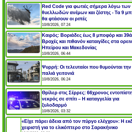
Red Code για φωτιές σήμερα λόγω των
θυελλωδών ανέμων και ζέστης - Τα 9 μ
θα φτάσουν οι ριπές
10/8/2026, 07:24
Καιρός: Βοριάδες έως 8 μποφόρ και 39ά
Βροχές και πιθανόν καταιγίδες στα ορει
Ηπείρου και Μακεδονίας
10/8/2026, 06:44
Ψυρρή: Οι τελευταίοι που θυμούνται την
παλιά γειτονιά
10/8/2026, 06:24
Θρίλερ στις Σέρρες: 66χρονος εντοπίστ
νεκρός σε σπίτι – Η καταγγελία για
ξυλοδαρμό
10/8/2026, 03:32
«Είχε πάρει άδεια από τον πύργο ελέγχου»: Η εκ
χειριστή για το ελικόπτερο στο Σαρακήνικο