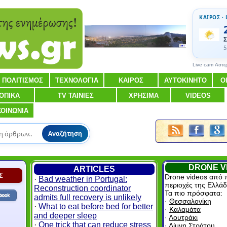
ΚΑΙΡΟΣ · 
Σ
5
Live cam Αστε
ΠΟΛΙΤΙΣΜΟΣ
ΤΕΧΝΟΛΟΓΙΑ
ΚΑΙΡΟΣ
ΑΥΤΟΚΙΝΗΤΟ
Ο
ΟΠΙΚΑ
TV ΤΑΙΝΙΕΣ
ΧΡΗΣΙΜΑ
VIDEOS
ΚΟΙΝΩΝΙΑ
Αναζήτηση
DRONE V
ARTICLES
Σ
Drone videos από 
·
Bad weather in Portugal:
περιοχές της Ελλάδ
Reconstruction coordinator
Τα πιο πρόσφατα:
admits full recovery is unlikely
·
Θεσσαλονίκη
·
What to eat before bed for better
·
Καλαμάτα
and deeper sleep
·
Λουτράκι
·
One trick that can reduce stress
·
Λίμνη Στράτου