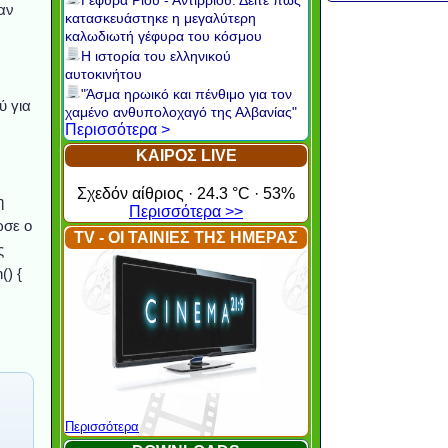
Γέφυρα Ρίου - Αντιρρίου: Δείτε πώς
αν
κατασκευάστηκε η μεγαλύτερη
καλωδιωτή γέφυρα του κόσμου
Η ιστορία του ελληνικού
αυτοκινήτου
"Άσμα ηρωικό και πένθιμο για τον
ύ για
χαμένο ανθυπολοχαγό της Αλβανίας"
Περισσότερα >
ΚΑΙΡΟΣ LIVE
Σχεδόν αίθριος · 24.3 °C · 53%
η
Περισσότερα >>
ωσε ο
TV - ΟΙ ΤΑΙΝΙΕΣ ΤΗΣ ΗΜΕΡΑΣ
ς
() {
Περισσότερα