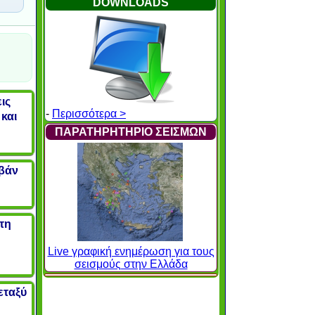
DOWNLOADS
ις
-
Περισσότερα >
και
ΠΑΡΑΤΗΡΗΤΗΡΙΟ ΣΕΙΣΜΩΝ
μβάν
τη
Live γραφική ενημέρωση για τους
σεισμούς στην Ελλάδα
εταξύ