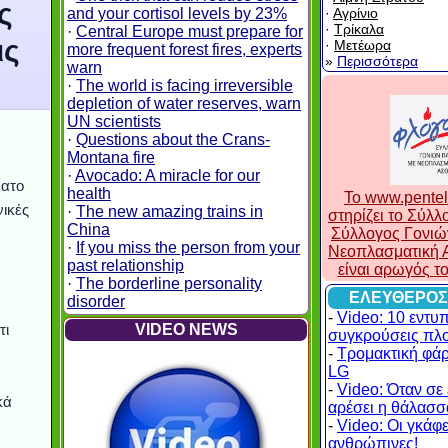
ς
and your cortisol levels by 23%
·
Αγρίνιο
·
Τρίκαλα
·
Central Europe must prepare for
ις
·
Μετέωρα
more frequent forest fires, experts
»
Περισσότερα
warn
·
The world is facing irreversible
depletion of water reserves, warn
UN scientists
·
Questions about the Crans-
Montana fire
·
Avocado: A miracle for our
νατο
health
To www.pentel
νικές
·
The new amazing trains in
στηρίζει το Σύλ
China
Σύλλογος Γονιώ
·
If you miss the person from your
Νεοπλασματική Α
past relationship
είναι αρωγός τ
·
The borderline personality
ΕΛΕΥΘΕΡΟΣ
disorder
-
Video: 10 εντυ
τι
VIDEO NEWS
συγκρούσεις πλ
-
Τρομακτική φά
LG
-
Video: Όταν σε 
κά
αρέσει η θάλασσα
-
Video: Οι γκάφες
ανθρώπινες!