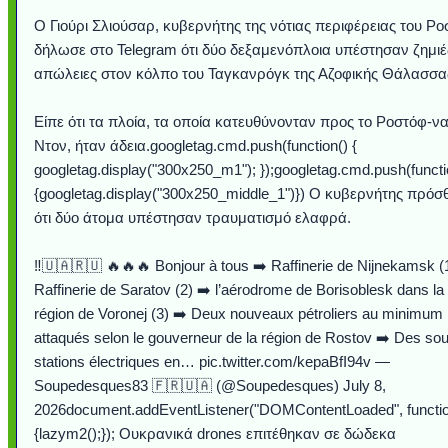
Ο Γιούρι Σλιούσαρ, κυβερνήτης της νότιας περιφέρειας του Ρο
δήλωσε στο Telegram ότι δύο δεξαμενόπλοια υπέστησαν ζημιέ
απώλειες στον κόλπο του Ταγκανρόγκ της Αζοφικής Θάλασσα
Είπε ότι τα πλοία, τα οποία κατευθύνονταν προς το Ροστόφ-να
Ντον, ήταν άδεια.googletag.cmd.push(function() {
googletag.display("300x250_m1"); });googletag.cmd.push(functi
{googletag.display("300x250_middle_1")}) Ο κυβερνήτης πρόσ
ότι δύο άτομα υπέστησαν τραυματισμό ελαφρά.
Υποθαλάσσιο ποτ
Εντυπωσιακές φω
Μουσική από κιθάρ
Ο αέρας του μετρ
Η γάτα και το κο
Ταξίδι στο Duba
Συγκινητικό vide
Ο Κομήτης του 
Alesund: Μια π
Η νέα φωτογρα
Video: Εντυπ
Διεθνής Διαστ
Abbey, Ire
Ταϊτή
‼️🇺🇦🇷🇺 🔥🔥🔥 Bonjour à tous ➡️ Raffinerie de Nijnekamsk (
Σταθμός: Ο κόσμο
φωτίσει τη Γη πε
Νορβηγία που μοιά
Αθήνας από το Δ
λεοπάρδαλη αν
καταιγίδα απ
από καταρρ
στην Ανταρ
τα μαλλιά 
χορδέ
Raffinerie de Saratov (2) ➡️ l’aérodrome de Borisoblesk dans la
το παράθυρό μου
που κάνει το γ
μωρό μπαμπ
κι απ' το φε
παραμυθέ
région de Voronej (3) ➡️ Deux nouveaux pétroliers au minimum
Interne
attaqués selon le gouverneur de la région de Rostov ➡️ Des so
stations électriques en… pic.twitter.com/kepaBfI94v —
Soupedesques83 🇫🇷🇺🇦 (@Soupedesques) July 8,
2026document.addEventListener("DOMContentLoaded", functio
{lazym2();}); Ουκρανικά drones επιτέθηκαν σε δώδεκα