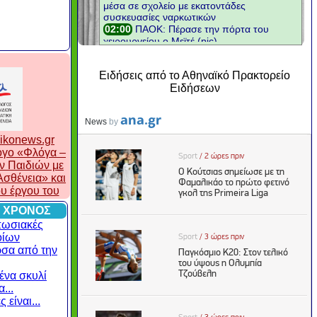
Ειδήσεις από το Αθηναϊκό Πρακτορείο
Ειδήσεων
ikonews.gr
λογο «Φλόγα –
ν Παιδιών με
σθένεια» και
ου έργου του
 ΧΡΟΝΟΣ
πωσιακές
οίων
ρσα από την
ένα σκυλί
...
 είναι...