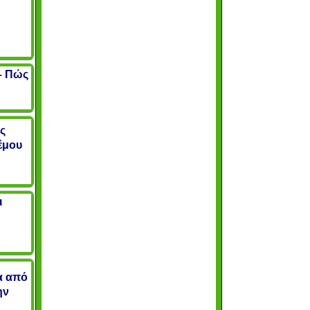
 – Πώς
ς
έμου
ι
να από
ην