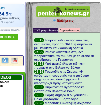
LIVE
24.3
°C
χεδόν αίθριος
Ειδήσεις
3% υγρασία
Δημοφιλέστερες
ροσκοπείο Πεντέλης
LIVE ροή ειδήσεων
ΙΚΟΝΟΜΙΑ
IDEOS
πολλές
ας.