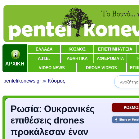
ΕΛΛΑΔΑ
ΚΟΣΜΟΣ
ΕΠΙΣΤΗΜΗ-ΥΓΕΙΑ
Α.Π.Ε.
ΑΘΛΗΤΙΚΑ
ΑΦΙΕΡΩΜΑΤΑ
Τ
ΑΡΧΙΚΗ
VIDEO NEWS
DRONE VIDEOS
ΕΠΙ
pentelikonews.gr
Κόσμος
Ρωσία: Ουκρανικές
ΚΟΣΜΟ
επιθέσεις drones
προκάλεσαν έναν