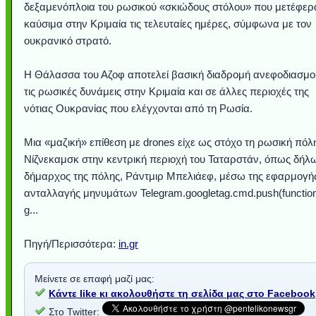
δεξαμενόπλοια του ρωσικού «σκιώδους στόλου» που μετέφερ
καύσιμα στην Κριμαία τις τελευταίες ημέρες, σύμφωνα με τον
ουκρανικό στρατό.
Η Θάλασσα του Αζοφ αποτελεί βασική διαδρομή ανεφοδιασμο
τις ρωσικές δυνάμεις στην Κριμαία και σε άλλες περιοχές της
νότιας Ουκρανίας που ελέγχονται από τη Ρωσία.
Μια «μαζική» επίθεση με drones είχε ως στόχο τη ρωσική πόλ
Νίζνεκαμσκ στην κεντρική περιοχή του Ταταρστάν, όπως δήλ
δήμαρχος της πόλης, Ράντμιρ Μπελιάεφ, μέσω της εφαρμογή
ανταλλαγής μηνυμάτων Telegram.googletag.cmd.push(function
g...
Πηγή/Περισσότερα:
in.gr
Μείνετε σε επαφή μαζί μας:
Κάντε like κι ακολουθήστε τη σελίδα μας στο Facebook
Στο Twitter: