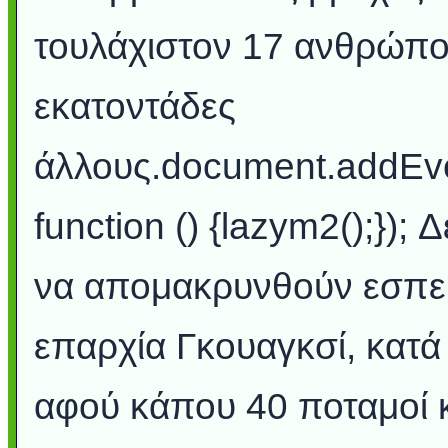
τουλάχιστον 17 ανθρώπο
εκατοντάδες
άλλους.document.addEv
function () {lazym2();});
να απομακρυνθούν εσπευ
επαρχία Γκουαγκσί, κατ
αφού κάπου 40 ποταμοί κ