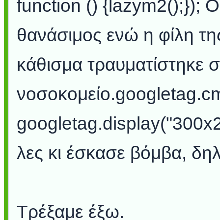
function () {lazym2();})
θανάσιμος ενώ η φίλη τη
κάθισμα τραυματίστηκε 
νοσοκομείο.googletag.cm
googletag.display("300x
λες κι έσκασε βόμβα, δη
Τρέξαμε έξω.