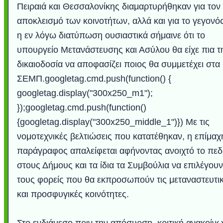
Πειραιά και Θεσσαλονίκης διαμαρτυρήθηκαν για τον
αποκλεισμό των κοινοτήτων, αλλά και για το γεγονός
η εν λόγω διατύπωση ουσιαστικά σήμαινε ότι το
υπουργείο Μετανάστευσης και Ασύλου θα είχε πια τ
δικαιοδοσία να αποφασίζει ποιος θα συμμετέχει στα
ΣΕΜΠ.googletag.cmd.push(function() {
googletag.display("300x250_m1");
});googletag.cmd.push(function()
{googletag.display("300x250_middle_1")}) Με τις
νομοτεχνικές βελτιώσεις που κατατέθηκαν, η επίμαχ
παράγραφος απαλείφεται αφήνοντας ανοιχτό το πεδ
στους Δήμους και τα ίδια τα Συμβούλια να επιλέγουν
τους φορείς που θα εκπροσωπούν τις μεταναστευτι
και προσφυγικές κοινότητες.
Στο ενδιάμεσο πριν την απόσυρση, κριτική ανακοίν