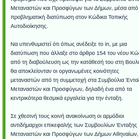
Μεταναστών και Προσφύγων των Δήμων, μέσα από 
προβληματική διατύπωση στον Κώδικα Τοπικής
Αυτοδιοίκησης.
Να υπενθυμιστεί ότι όπως ανέδειξε το in, με μια
διατύπωση που άλλαξε στο άρθρο 154 του νέου Κώ
από τη διαβούλευση ως την κατάθεσή του στη Βουλ
θα αποκλείονταν οι οργανωμένες κοινότητες
μεταναστών από τη συμμετοχή στα Συμβούλια Έντα
Υποθαλάσσιο ποτ
Εντυπωσιακές φω
Μουσική από κιθάρ
Ο αέρας του μετρ
Η γάτα και το κο
Ταξίδι στο Duba
Συγκινητικό vide
Ο Κομήτης του 
Alesund: Μια π
Η νέα φωτογρα
Video: Εντυπ
Διεθνής Διαστ
Abbey, Ire
Ταϊτή
Σταθμός: Ο κόσμο
φωτίσει τη Γη πε
Νορβηγία που μοιά
Αθήνας από το Δ
λεοπάρδαλη αν
καταιγίδα απ
από καταρρ
στην Ανταρ
τα μαλλιά 
χορδέ
Μεταναστών και Προσφύγων, δηλαδή ένα από τα
το παράθυρό μου
που κάνει το γ
μωρό μπαμπ
κι απ' το φε
παραμυθέ
κεντρικότερα θεσμικά εργαλεία για την ένταξη.
Interne
Σε χθεσινή τους κοινή ανακοίνωση οι αρμόδιοι
αντιδήμαρχοι επικεφαλής των Συμβουλίων Ένταξης
Μεταναστών και Προσφύγων των Δήμων Αθηναίων,