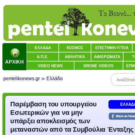
ΕΛΛΑΔΑ
ΚΟΣΜΟΣ
ΕΠΙΣΤΗΜΗ-ΥΓΕΙΑ
Α.Π.Ε.
ΑΘΛΗΤΙΚΑ
ΑΦΙΕΡΩΜΑΤΑ
Τ
ΑΡΧΙΚΗ
VIDEO NEWS
DRONE VIDEOS
ΕΠΙ
pentelikonews.gr
Ελλάδα
Παρέμβαση του υπουργείου
ΕΛΛΑΔ
Εσωτερικών για να μην
υπάρξει αποκλεισμός των
μεταναστών από τα Συμβούλια Ένταξης