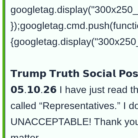
googletag.display("300x250
});googletag.cmd.push(functi
{googletag.display("300x250_mi
𝗧𝗿𝘂𝗺𝗽 𝗧𝗿𝘂𝘁𝗵 𝗦𝗼𝗰𝗶𝗮𝗹 𝗣𝗼
𝟬𝟱.𝟭𝟬.𝟮𝟲 I have just read
called “Representatives.” I d
UNACCEPTABLE! Thank you fo
matter.