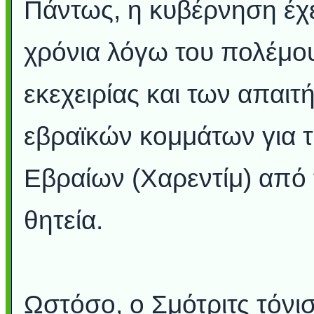
Πάντως, η κυβέρνηση έχε
χρόνια λόγω του πολέμου
εκεχειρίας και των απα
εβραϊκών κομμάτων για 
Εβραίων (Χαρεντίμ) από 
θητεία.
Ωστόσο, ο Σμότριτς τόνι