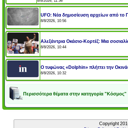
8/8/2026, 11:36
UFO: Νέα δημοσίευση αρχείων από το 
8/8/2026, 10:56
Αλεξάντρια Οκάσιο-Κορτέζ: Μια σοσιαλί
8/8/2026, 10:44
Ο τυφώνας «Dolphin» πλήττει την Οκινάο
8/8/2026, 10:32
Περισσότερα θέματα στην κατηγορία "Κόσμος"
Copyright 201