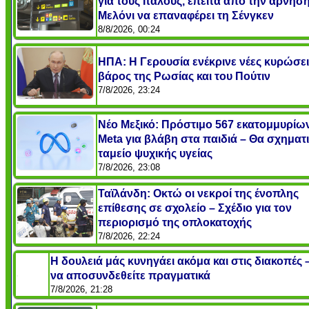
για τους Ιταλούς, έπειτα από την άρνηση
Μελόνι να επαναφέρει τη Σένγκεν
8/8/2026, 00:24
ΗΠΑ: Η Γερουσία ενέκρινε νέες κυρώσει
βάρος της Ρωσίας και του Πούτιν
7/8/2026, 23:24
Νέο Μεξικό: Πρόστιμο 567 εκατομμυρίω
Meta για βλάβη στα παιδιά – Θα σχηματι
ταμείο ψυχικής υγείας
7/8/2026, 23:08
Ταϊλάνδη: Οκτώ οι νεκροί της ένοπλης
επίθεσης σε σχολείο – Σχέδιο για τον
περιορισμό της οπλοκατοχής
7/8/2026, 22:24
Η δουλειά μάς κυνηγάει ακόμα και στις διακοπές
να αποσυνδεθείτε πραγματικά
7/8/2026, 21:28