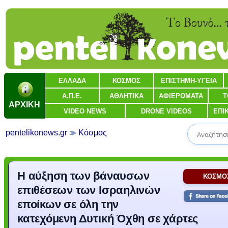
ΕΛΛΑΔΑ
ΚΟΣΜΟΣ
ΕΠΙΣΤΗΜΗ-ΥΓΕΙΑ
Α.Π.Ε.
ΑΘΛΗΤΙΚΑ
ΑΦΙΕΡΩΜΑΤΑ
Τ
ΑΡΧΙΚΗ
VIDEO NEWS
DRONE VIDEOS
ΕΠΙ
pentelikonews.gr
Κόσμος
Η αύξηση των βάναυσων
ΚΟΣΜΟ
επιθέσεων των Ισραηλινών
εποίκων σε όλη την
κατεχόμενη Δυτική Όχθη σε χάρτες