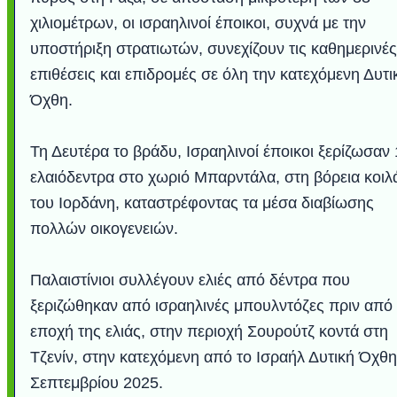
χιλιομέτρων, οι ισραηλινοί έποικοι, συχνά με την
υποστήριξη στρατιωτών, συνεχίζουν τις καθημερινές
επιθέσεις και επιδρομές σε όλη την κατεχόμενη Δυτι
Όχθη.
Τη Δευτέρα το βράδυ, Ισραηλινοί έποικοι ξερίζωσαν
ελαιόδεντρα στο χωριό Μπαρντάλα, στη βόρεια κοιλ
του Ιορδάνη, καταστρέφοντας τα μέσα διαβίωσης
πολλών οικογενειών.
Υποθαλάσσιο ποτ
Εντυπωσιακές φω
Μουσική από κιθάρ
Ο αέρας του μετρ
Η γάτα και το κο
Ταξίδι στο Duba
Συγκινητικό vide
Ο Κομήτης του 
Alesund: Μια π
Η νέα φωτογρα
Video: Εντυπ
Διεθνής Διαστ
Abbey, Ire
Ταϊτή
Σταθμός: Ο κόσμο
φωτίσει τη Γη πε
Νορβηγία που μοιά
Αθήνας από το Δ
λεοπάρδαλη αν
καταιγίδα απ
από καταρρ
στην Ανταρ
τα μαλλιά 
χορδέ
το παράθυρό μου
που κάνει το γ
μωρό μπαμπ
κι απ' το φε
παραμυθέ
Παλαιστίνιοι συλλέγουν ελιές από δέντρα που
Interne
ξεριζώθηκαν από ισραηλινές μπουλντόζες πριν από
εποχή της ελιάς, στην περιοχή Σουρούτζ κοντά στη
Τζενίν, στην κατεχόμενη από το Ισραήλ Δυτική Όχθη
Σεπτεμβρίου 2025.