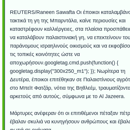
REUTERS/Raneen Sawafta Οι έποικοι καταλαμβάν
τακτικά τη γη της Μπαρντάλα, καίνε περιουσίες και
καταστρέφουν καλλιέργειες, στα πλαίσια προσπάθει
να καταλάβουν παλαιστινιακή γη, να επεκτείνουν το
παράνομους ισραηλινούς οικισμούς και να εκφοβίσ
τις τοπικές κοινότητες ώστε να
αποχωρήσουν.googletag.cmd.push(function() {
googletag.display("300x250_m1"); }); Νωρίτερα τη
Δευτέρα, έποικοι επιτέθηκαν σε Παλαιστίνιους αγρό
στο Μπεϊτ Φατζάρ, νότια της Βηθλεέμ, τραυματίζοντ
αρκετούς από αυτούς, σύμφωνα με το Al Jazeera.
Μάρτυρες ανέφεραν ότι οι επιτιθέμενοι πέταξαν πέτρ
έβαλαν σκυλιά να κυνηγήσουν ανθρώπους και έβαλ
φωτιά σε οχήματα.