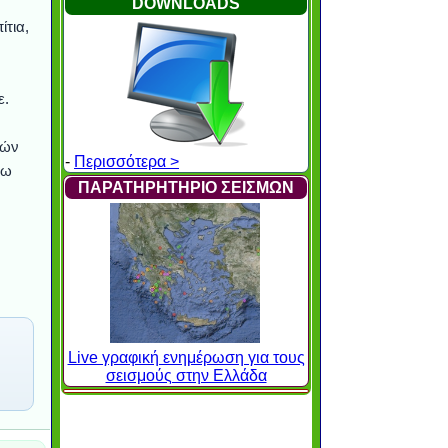
DOWNLOADS
ίτια,
ε.
κών
-
Περισσότερα >
νω
ΠΑΡΑΤΗΡΗΤΗΡΙΟ ΣΕΙΣΜΩΝ
Live γραφική ενημέρωση για τους
σεισμούς στην Ελλάδα