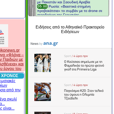
Ειδήσεις από το Αθηναϊκό Πρακτορείο
Ειδήσεων
ikonews.gr
λογο «Φλόγα –
ν Παιδιών με
σθένεια» και
ου έργου του
 ΧΡΟΝΟΣ
πωσιακές
οίων
ρσα από την
ένα σκυλί
...
 είναι...