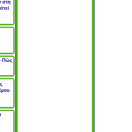
ν στη
στεί
 – Πώς
ς
έμου
ι