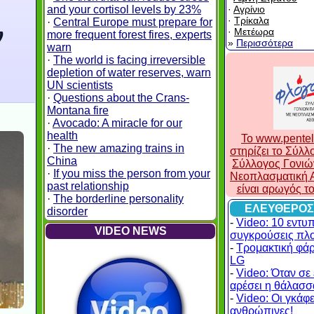
and your cortisol levels by 23%
·
Αγρίνιο
·
Τρίκαλα
·
Central Europe must prepare for
ν
·
Μετέωρα
more frequent forest fires, experts
»
Περισσότερα
warn
·
The world is facing irreversible
depletion of water reserves, warn
UN scientists
·
Questions about the Crans-
Montana fire
·
Avocado: A miracle for our
health
To www.pentel
·
The new amazing trains in
στηρίζει το Σύλ
China
Σύλλογος Γονιώ
·
If you miss the person from your
Νεοπλασματική Α
past relationship
είναι αρωγός τ
·
The borderline personality
ΕΛΕΥΘΕΡΟΣ
disorder
-
Video: 10 εντυ
VIDEO NEWS
συγκρούσεις πλ
-
Τρομακτική φά
LG
-
Video: Όταν σε 
αρέσει η θάλασσα
-
Video: Οι γκάφες
ανθρώπινες!