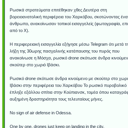
Ρωσικά στρατεύματα επιτέθηκαν χθες Δευτέρα στη
βορειοανατολική περιφέρεια του Χαρκόβου, σκοτώνοντας ένα
άνθρωπο, ανακοίνωσαν τοπικοί εισαγγελείς (φωτογραφία, ε
από το Χ).
Η περιφερειακή εισαγγελία εξήγησε μέσω Telegram ότι μετά τ
λήξη της 30ωρης πασχαλινής κατάπαυσης του πυρός που
ανακοίνωσε η Μόσχα, ρωσικό drone σκότωσε άνδρα κινούμεν
σκούτερ στο χωριό Ιβάσκι.
Υποθαλάσσιο ποτ
Εντυπωσιακές φω
Μουσική από κιθάρ
Ο αέρας του μετρ
Η γάτα και το κο
Ταξίδι στο Duba
Συγκινητικό vide
Ο Κομήτης του 
Alesund: Μια π
Η νέα φωτογρα
Video: Εντυπ
Διεθνής Διαστ
Abbey, Ire
Ταϊτή
Ρωσικό drone σκότωσε άνδρα κινούμενο με σκούτερ στο χωρ
Σταθμός: Ο κόσμο
φωτίσει τη Γη πε
Νορβηγία που μοιά
Αθήνας από το Δ
λεοπάρδαλη αν
καταιγίδα απ
από καταρρ
στην Ανταρ
τα μαλλιά 
χορδέ
Ιβάσκι στην περιφέρεια του Χαρκόβου Το ρωσικό πυροβολικό
το παράθυρό μου
που κάνει το γ
μωρό μπαμπ
κι απ' το φε
παραμυθέ
Interne
έπληξε εξάλλου σπίτια στην Κούπιανσκ, τομέα όπου καταγρά
αυξημένη δραστηριότητα τους τελευταίους μήνες.
No sign of air defense in Odessa.
One by one, drones just keep on landing in the city.