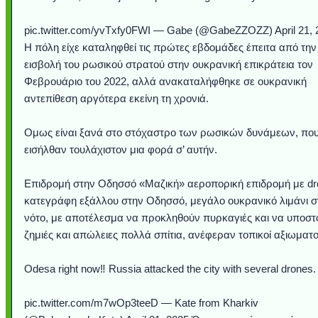
pic.twitter.com/yvTxfy0FWI — Gabe (@GabeZZOZZ) April 21, 
Η πόλη είχε καταληφθεί τις πρώτες εβδομάδες έπειτα από την
εισβολή του ρωσικού στρατού στην ουκρανική επικράτεια τον
Φεβρουάριο του 2022, αλλά ανακαταλήφθηκε σε ουκρανική
αντεπίθεση αργότερα εκείνη τη χρονιά.
Ομως είναι ξανά στο στόχαστρο των ρωσικών δυνάμεων, πο
εισήλθαν τουλάχιστον μια φορά σ’ αυτήν.
Επιδρομή στην Οδησσό «Μαζική» αεροπορική επιδρομή με dr
κατεγράφη εξάλλου στην Οδησσό, μεγάλο ουκρανικό λιμάνι σ
νότο, με αποτέλεσμα να προκληθούν πυρκαγιές και να υποστ
ζημιές και απώλειες πολλά σπίτια, ανέφεραν τοπικοί αξιωματο
Odesa right now‼️ Russia attacked the city with several drones.
pic.twitter.com/m7wOp3teeD — Kate from Kharkiv