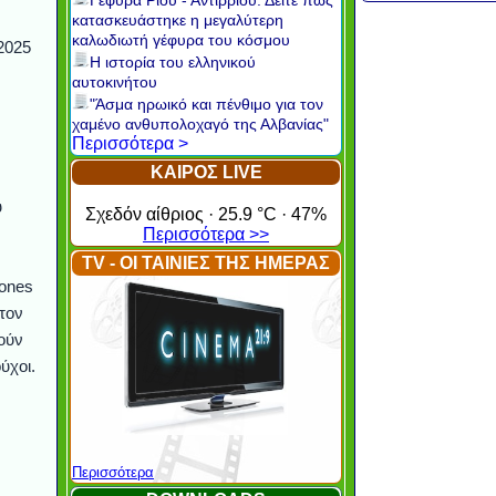
Γέφυρα Ρίου - Αντιρρίου: Δείτε πώς
κατασκευάστηκε η μεγαλύτερη
καλωδιωτή γέφυρα του κόσμου
2025
Η ιστορία του ελληνικού
αυτοκινήτου
"Άσμα ηρωικό και πένθιμο για τον
χαμένο ανθυπολοχαγό της Αλβανίας"
Περισσότερα >
ΚΑΙΡΟΣ LIVE
υ
Σχεδόν αίθριος · 25.9 °C · 47%
Περισσότερα >>
TV - ΟΙ ΤΑΙΝΙΕΣ ΤΗΣ ΗΜΕΡΑΣ
ones
τον
ούν
ύχοι.
Περισσότερα