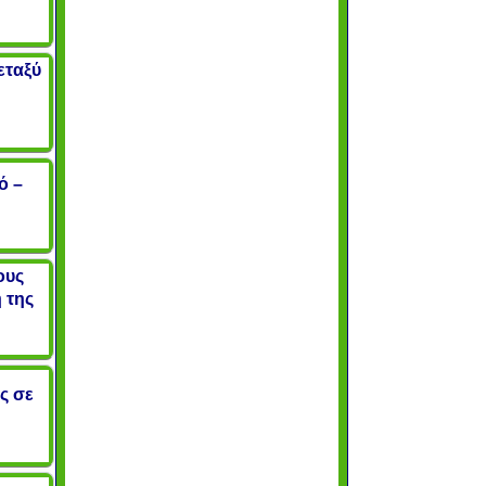
εταξύ
ό –
ους
 της
ς σε