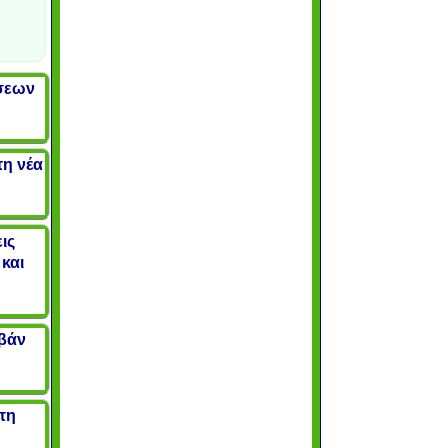
ώσεων
τη νέα
ις
και
μβάν
τη