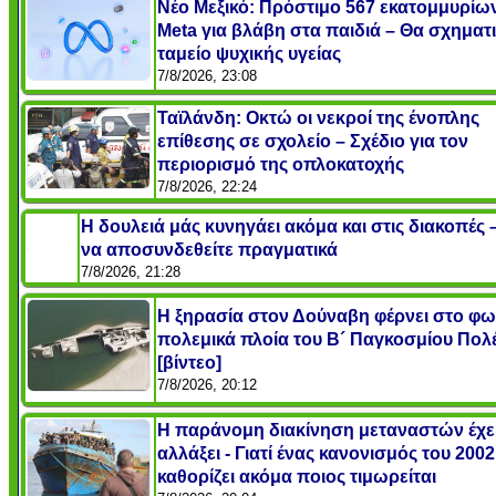
Νέο Μεξικό: Πρόστιμο 567 εκατομμυρίω
Meta για βλάβη στα παιδιά – Θα σχηματι
ταμείο ψυχικής υγείας
7/8/2026, 23:08
Ταϊλάνδη: Οκτώ οι νεκροί της ένοπλης
επίθεσης σε σχολείο – Σχέδιο για τον
περιορισμό της οπλοκατοχής
7/8/2026, 22:24
Η δουλειά μάς κυνηγάει ακόμα και στις διακοπές
να αποσυνδεθείτε πραγματικά
7/8/2026, 21:28
Η ξηρασία στον Δούναβη φέρνει στο φω
πολεμικά πλοία του Β´ Παγκοσμίου Πολ
[βίντεο]
7/8/2026, 20:12
Η παράνομη διακίνηση μεταναστών έχε
αλλάξει - Γιατί ένας κανονισμός του 2002
καθορίζει ακόμα ποιος τιμωρείται