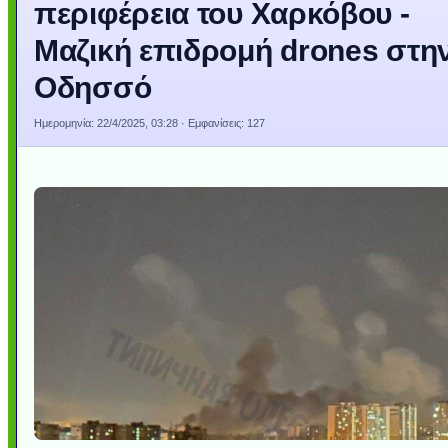
περιφέρεια του Χαρκόβου -
Μαζική επιδρομή drones στη
Οδησσό
Ημερομηνία:
22/4/2025, 03:28
· Εμφανίσεις: 127