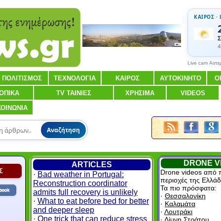
ΚΑΙΡΟΣ · 
Σ
4
Live cam Αστε
ΠΟΛΙΤΙΣΜΟΣ
ΤΕΧΝΟΛΟΓΙΑ
ΚΑΙΡΟΣ
ΑΥΤΟΚΙΝΗΤΟ
Ο
ΟΠΙΚΑ
TV ΤΑΙΝΙΕΣ
ΧΡΗΣΙΜΑ
VIDEOS
ΚΟΙΝΩΝΙΑ
Αναζήτηση
DRONE V
ARTICLES
Σ
Drone videos από 
·
Bad weather in Portugal:
περιοχές της Ελλάδ
Reconstruction coordinator
Τα πιο πρόσφατα:
admits full recovery is unlikely
·
Θεσσαλονίκη
·
What to eat before bed for better
·
Καλαμάτα
and deeper sleep
·
Λουτράκι
·
One trick that can reduce stress
·
Λίμνη Στράτου