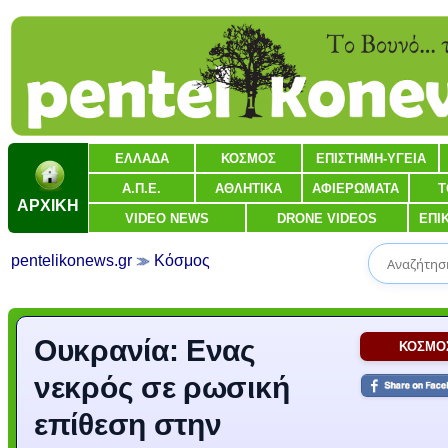
ΕΛΛΑΔΑ
ΚΟΣΜΟΣ
ΕΠΙΣΤΗΜΗ-ΥΓΕΙΑ
Α.Π.Ε.
ΑΘΛΗΤΙΚΑ
ΑΦΙΕΡΩΜΑΤΑ
Τ
ΑΡΧΙΚΗ
VIDEO NEWS
DRONE VIDEOS
ΕΠΙ
pentelikonews.gr
Κόσμος
Ουκρανία: Ενας
ΚΟΣΜΟ
νεκρός σε ρωσική
επίθεση στην