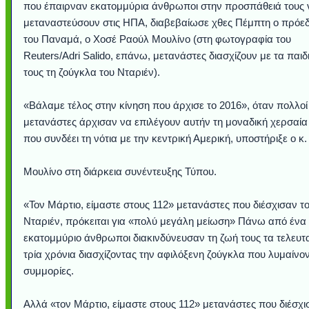
που έπαιρναν εκατομμύρια άνθρωποι στην προσπάθειά τους 
μεταναστεύσουν στις ΗΠΑ, διαβεβαίωσε χθες Πέμπτη ο πρόε
του Παναμά, ο Χοσέ Ραούλ Μουλίνο (στη φωτογραφία του
Reuters/Adri Salido, επάνω, μετανάστες διασχίζουν με τα παιδ
τους τη ζούγκλα του Νταριέν).
«Βάλαμε τέλος στην κίνηση που άρχισε το 2016», όταν πολλοί
μετανάστες άρχισαν να επιλέγουν αυτήν τη μοναδική χερσαία
που συνδέει τη νότια με την κεντρική Αμερική, υποστήριξε ο κ.
Μουλίνο στη διάρκεια συνέντευξης Τύπου.
Υποθαλάσσιο ποτ
Εντυπωσιακές φω
Μουσική από κιθάρ
Ο αέρας του μετρ
Η γάτα και το κο
Ταξίδι στο Duba
Συγκινητικό vide
Ο Κομήτης του 
Alesund: Μια π
Η νέα φωτογρα
Video: Εντυπ
Διεθνής Διαστ
Abbey, Ire
Ταϊτή
Σταθμός: Ο κόσμο
φωτίσει τη Γη πε
Νορβηγία που μοιά
Αθήνας από το Δ
λεοπάρδαλη αν
καταιγίδα απ
από καταρρ
στην Ανταρ
τα μαλλιά 
χορδέ
«Τον Μάρτιο, είμαστε στους 112» μετανάστες που διέσχισαν τ
το παράθυρό μου
που κάνει το γ
μωρό μπαμπ
κι απ' το φε
παραμυθέ
Interne
Νταριέν, πρόκειται για «πολύ μεγάλη μείωση» Πάνω από ένα
εκατομμύριο άνθρωποι διακινδύνευσαν τη ζωή τους τα τελευτ
τρία χρόνια διασχίζοντας την αφιλόξενη ζούγκλα που λυμαίνον
συμμορίες.
Αλλά «τον Μάρτιο, είμαστε στους 112» μετανάστες που διέσχι