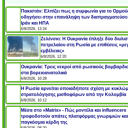
Πακιστάν: Ελπίζει πως η συμφωνία για το Ορμού
οδηγήσει στην επανάληψη των διαπραγματεύσ
Ιράν και ΗΠΑ
6/8/2026, 13:24
Ζελένσκι: Η Ουκρανία έπληξε δύο διυλισ
πετρελαίου στη Ρωσία με επιθέσεις «με
εμβέλειας»
6/8/2026, 12:20
Ουκρανία: Τρεις νεκροί από ρωσικούς βομβαρδι
στα βορειοανατολικά
6/8/2026, 10:28
Η Ρωσία αρνείται οποιαδήποτε σχέση με κυκλώ
στρατολόγησης μισθοφόρων από την Κολομβία
6/8/2026, 10:12
Μέσα στο «Matrix» - Πώς μοντέλα και influencers
τροφοδοτούν απάτες πλατφόρμας γνωριμιών και
παγκόσμια κέρδη της
6/8/2026, 08:20