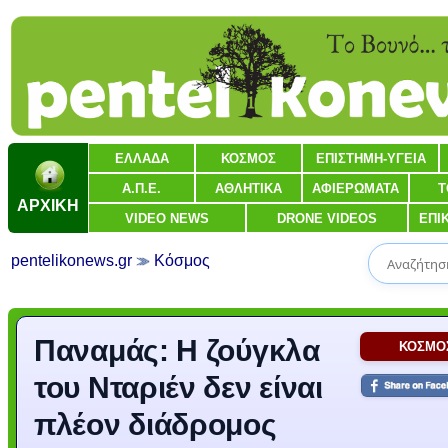
ΕΛΛΑΔΑ
ΚΟΣΜΟΣ
ΕΠΙΣΤΗΜΗ-ΥΓΕΙΑ
Α.Π.Ε.
ΑΘΛΗΤΙΚΑ
ΑΦΙΕΡΩΜΑΤΑ
Τ
ΑΡΧΙΚΗ
VIDEO NEWS
DRONE VIDEOS
ΕΠΙ
pentelikonews.gr
Κόσμος
Παναμάς: Η ζούγκλα
ΚΟΣΜΟ
του Νταριέν δεν είναι
πλέον διάδρομος