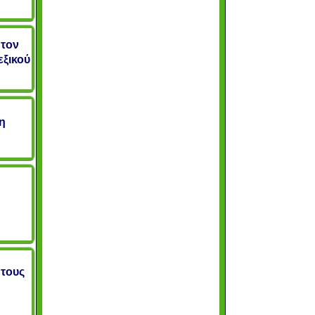
 τον
ξικού
τη
 τους