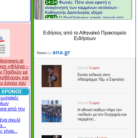
Ειδήσεις από το Αθηναϊκό Πρακτορείο
Ειδήσεων
ikonews.gr
λογο «Φλόγα –
ν Παιδιών με
σθένεια» και
ου έργου του
 ΧΡΟΝΟΣ
πωσιακές
οίων
ρσα από την
ένα σκυλί
...
 είναι...