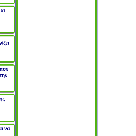
ναι
ίζει
ίασε
την
ης
αι να