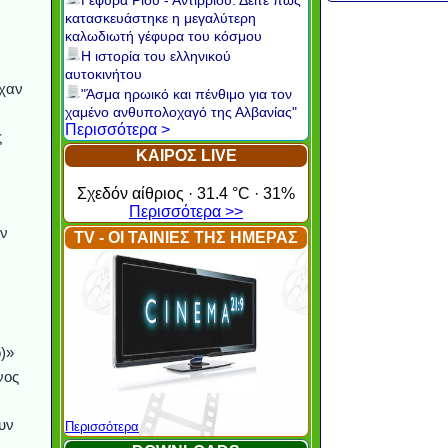
Γέφυρα Ρίου - Αντιρρίου: Δείτε πώς
κατασκευάστηκε η μεγαλύτερη
καλωδιωτή γέφυρα του κόσμου
Η ιστορία του ελληνικού
αυτοκινήτου
ίχαν
"Άσμα ηρωικό και πένθιμο για τον
χαμένο ανθυπολοχαγό της Αλβανίας"
Περισσότερα >
ς
ΚΑΙΡΟΣ LIVE
Σχεδόν αίθριος · 31.4 °C · 31%
Περισσότερα >>
ών
TV - ΟΙ ΤΑΙΝΙΕΣ ΤΗΣ ΗΜΕΡΑΣ
ν
)»
νος
υν
Περισσότερα