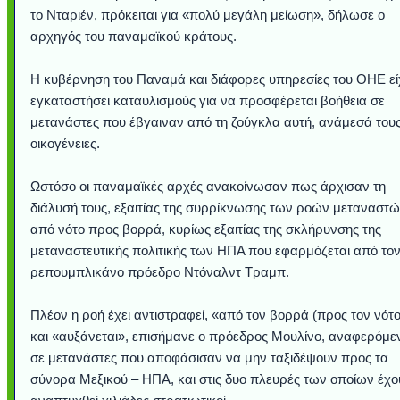
το Νταριέν, πρόκειται για «πολύ μεγάλη μείωση», δήλωσε ο
αρχηγός του παναμαϊκού κράτους.
Η κυβέρνηση του Παναμά και διάφορες υπηρεσίες του ΟΗΕ ε
εγκαταστήσει καταυλισμούς για να προσφέρεται βοήθεια σε
μετανάστες που έβγαιναν από τη ζούγκλα αυτή, ανάμεσά του
οικογένειες.
Ωστόσο οι παναμαϊκές αρχές ανακοίνωσαν πως άρχισαν τη
διάλυσή τους, εξαιτίας της συρρίκνωσης των ροών μεταναστ
από νότο προς βορρά, κυρίως εξαιτίας της σκλήρυνσης της
μεταναστευτικής πολιτικής των ΗΠΑ που εφαρμόζεται από το
ρεπουμπλικάνο πρόεδρο Ντόναλντ Τραμπ.
Πλέον η ροή έχει αντιστραφεί, «από τον βορρά (προς τον νότο
και «αυξάνεται», επισήμανε ο πρόεδρος Μουλίνο, αναφερόμε
σε μετανάστες που αποφάσισαν να μην ταξιδέψουν προς τα
σύνορα Μεξικού – ΗΠΑ, και στις δυο πλευρές των οποίων έχο