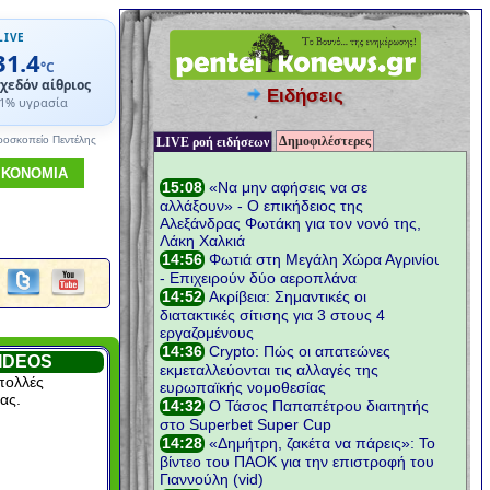
LIVE
31.4
°C
χεδόν αίθριος
Ειδήσεις
1% υγρασία
Δημοφιλέστερες
ροσκοπείο Πεντέλης
LIVE ροή ειδήσεων
ΙΚΟΝΟΜΙΑ
IDEOS
πολλές
ας.