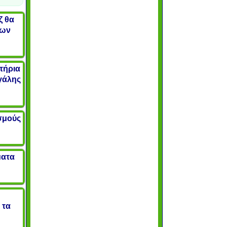
ζ θα
εων
τήρια
γάλης
σμούς
ματα
 τα