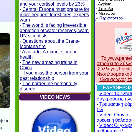
and your cortisol levels by 23%
·
Αγρίνιο
·
Τρίκαλα
·
Central Europe must prepare for
·
Μετέωρα
more frequent forest fires, experts
»
Περισσότερα
warn
·
The world is facing irreversible
depletion of water reserves, warn
UN scientists
·
Questions about the Crans-
Montana fire
·
Avocado: A miracle for our
health
To www.pentel
·
The new amazing trains in
στηρίζει το Σύλ
China
Σύλλογος Γονιώ
·
If you miss the person from your
Νεοπλασματική Α
past relationship
είναι αρωγός τ
·
The borderline personality
ΕΛΕΥΘΕΡΟΣ
disorder
-
Video: 10 εντυ
VIDEO NEWS
συγκρούσεις πλ
-
Τρομακτική φά
LG
-
Video: Όταν σε 
αρέσει η θάλασσα
μβίας
-
Video: Οι γκάφες
ής
ανθρώπινες!