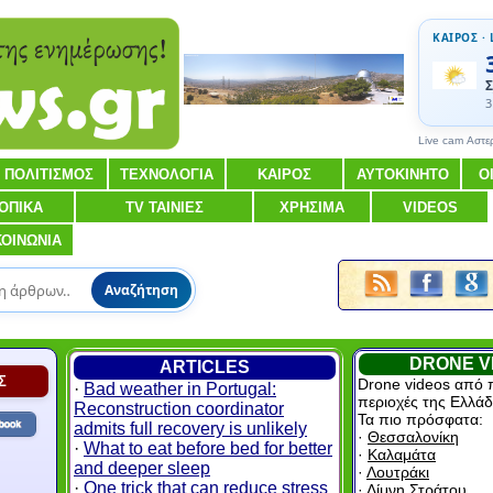
ΚΑΙΡΟΣ · 
Σ
3
Live cam Αστε
ΠΟΛΙΤΙΣΜΟΣ
ΤΕΧΝΟΛΟΓΙΑ
ΚΑΙΡΟΣ
ΑΥΤΟΚΙΝΗΤΟ
Ο
ΟΠΙΚΑ
TV ΤΑΙΝΙΕΣ
ΧΡΗΣΙΜΑ
VIDEOS
ΚΟΙΝΩΝΙΑ
Αναζήτηση
DRONE V
ARTICLES
Σ
Drone videos από 
·
Bad weather in Portugal:
περιοχές της Ελλάδ
Reconstruction coordinator
Τα πιο πρόσφατα:
admits full recovery is unlikely
·
Θεσσαλονίκη
·
What to eat before bed for better
·
Καλαμάτα
and deeper sleep
·
Λουτράκι
·
One trick that can reduce stress
·
Λίμνη Στράτου