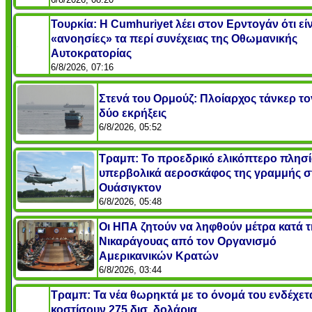
Τουρκία: Η Cumhuriyet λέει στον Ερντογάν ότι εί
«ανοησίες» τα περί συνέχειας της Οθωμανικής
Αυτοκρατορίας
6/8/2026, 07:16
Στενά του Ορμούζ: Πλοίαρχος τάνκερ τον
δύο εκρήξεις
6/8/2026, 05:52
Τραμπ: Το προεδρικό ελικόπτερο πλησ
υπερβολικά αεροσκάφος της γραμμής σ
Ουάσιγκτον
6/8/2026, 05:48
Οι ΗΠΑ ζητούν να ληφθούν μέτρα κατά τ
Νικαράγουας από τον Οργανισμό
Αμερικανικών Κρατών
6/8/2026, 03:44
Τραμπ: Τα νέα θωρηκτά με το όνομά του ενδέχετ
κοστίσουν 275 δισ. δολάρια