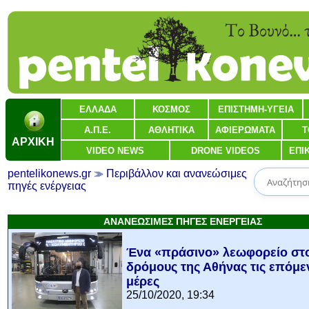
ΕΛΛΑΔΑ
ΚΟΣΜΟΣ
ΕΠΙΣΤΗΜΗ-ΥΓΕΙΑ
Α.Π.Ε.
ΑΘΛΗΤΙΚΑ
ΑΦΙΕΡΩΜΑΤΑ
Τ
ΑΡΧΙΚΗ
VIDEO NEWS
DRONE VIDEOS
ΕΠΙ
pentelikonews.gr
Περιβάλλον και ανανεώσιμες
πηγές ενέργειας
ΑΝΑΝΕΩΣΙΜΕΣ ΠΗΓΕΣ ΕΝΕΡΓΕΙΑΣ
Ένα «πράσινο» λεωφορείο στ
δρόμους της Αθήνας τις επόμε
μέρες
25/10/2020, 19:34