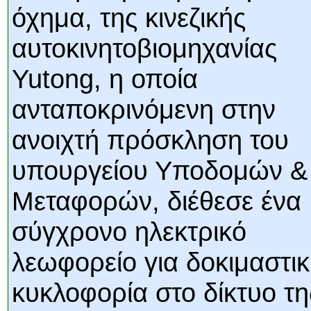
όχημα, της κινεζικής
αυτοκινητοβιομηχανίας
Yutong, η οποία
ανταποκρινόμενη στην
ανοιχτή πρόσκληση του
υπουργείου Υποδομών &
Υποθαλάσσιο πο
Εντυπωσιακές φ
Μουσική από κιθ
Η γάτα και το 
Συγκινητικό vi
Ο Κομήτης του
Alesund: Μια
Η νέα φωτογρ
Video: Εντυ
Abbey, Ir
Ταϊτ
φωτίσει τη Γη 
Νορβηγία που μο
Αθήνας από το
λεοπάρδαλη α
καταιγίδα 
από καταρ
στην Αντα
χορδ
Μεταφορών, διέθεσε ένα
που κάνει το
μωρό μπαμ
κι απ' το φ
παραμυθ
Inter
σύγχρονο ηλεκτρικό
λεωφορείο για δοκιμαστι
κυκλοφορία στο δίκτυο τη