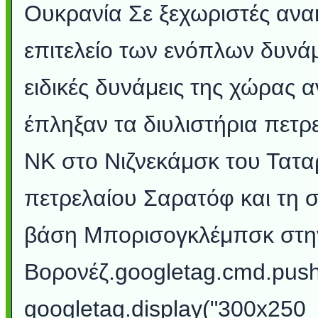
Ουκρανία Σε ξεχωριστές ανακ
επιτελείο των ενόπλων δυνάμ
ειδικές δυνάμεις της χώρας 
έπληξαν τα διυλιστήρια πετ
NK στο Νιζνεκάμσκ του Ταταρ
πετρελαίου Σαρατόφ και τη 
βάση Μπορισογκλέμπσκ στην
Βορονέζ.googletag.cmd.push(
googletag.display("300x250_