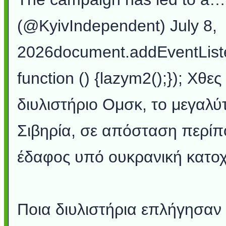
(@KyivIndependent) July 8,
2026document.addEventLis
function () {lazym2();}); Χθε
διυλιστήριο Ομσκ, το μεγαλύ
Σιβηρία, σε απόσταση περίπ
έδαφος υπό ουκρανική κατοχ
Ποια διυλιστήρια επλήγησαν