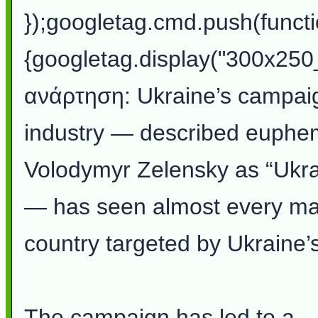
});googletag.cmd.push(functi
{googletag.display("300x250_
ανάρτηση: Ukraine’s campaig
industry — described euphemi
Volodymyr Zelensky as “Ukra
— has seen almost every majo
country targeted by Ukraine’
The campaign has led to a…