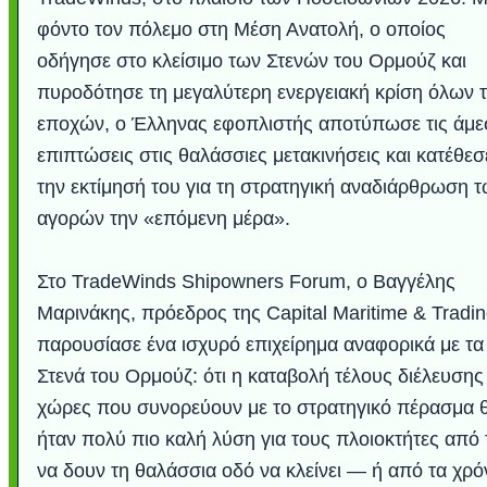
φόντο τον πόλεμο στη Μέση Ανατολή, ο οποίος
οδήγησε στο κλείσιμο των Στενών του Ορμούζ και
πυροδότησε τη μεγαλύτερη ενεργειακή κρίση όλων 
εποχών, ο Έλληνας εφοπλιστής αποτύπωσε τις άμε
επιπτώσεις στις θαλάσσιες μετακινήσεις και κατέθεσ
την εκτίμησή του για τη στρατηγική αναδιάρθρωση 
αγορών την «επόμενη μέρα».
Στο TradeWinds Shipowners Forum, ο Βαγγέλης
Υποθαλάσσιο ποτ
Εντυπωσιακές φω
Μουσική από κιθάρ
Ο αέρας του μετρ
Η γάτα και το κο
Ταξίδι στο Duba
Συγκινητικό vide
Ο Κομήτης του 
Alesund: Μια π
Η νέα φωτογρα
Video: Εντυπ
Διεθνής Διαστ
Abbey, Ire
Ταϊτή
Σταθμός: Ο κόσμο
φωτίσει τη Γη πε
Νορβηγία που μοιά
Αθήνας από το Δ
λεοπάρδαλη αν
καταιγίδα απ
από καταρρ
στην Ανταρ
τα μαλλιά 
χορδέ
Μαρινάκης, πρόεδρος της Capital Maritime & Tradin
το παράθυρό μου
που κάνει το γ
μωρό μπαμπ
κι απ' το φε
παραμυθέ
παρουσίασε ένα ισχυρό επιχείρημα αναφορικά με τα
Interne
Στενά του Ορμούζ: ότι η καταβολή τέλους διέλευσης 
χώρες που συνορεύουν με το στρατηγικό πέρασμα 
ήταν πολύ πιο καλή λύση για τους πλοιοκτήτες από 
να δουν τη θαλάσσια οδό να κλείνει — ή από τα χρό