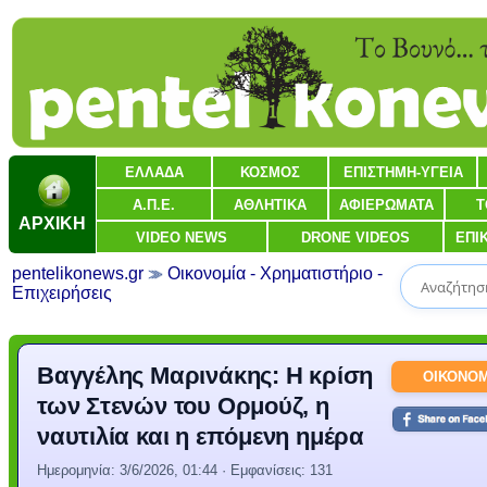
ΕΛΛΑΔΑ
ΚΟΣΜΟΣ
ΕΠΙΣΤΗΜΗ-ΥΓΕΙΑ
Α.Π.Ε.
ΑΘΛΗΤΙΚΑ
ΑΦΙΕΡΩΜΑΤΑ
Τ
ΑΡΧΙΚΗ
VIDEO NEWS
DRONE VIDEOS
ΕΠΙ
pentelikonews.gr
Οικονομία - Χρηματιστήριο -
Επιχειρήσεις
Βαγγέλης Μαρινάκης: Η κρίση
ΟΙΚΟΝΟΜ
των Στενών του Ορμούζ, η
ναυτιλία και η επόμενη ημέρα
Ημερομηνία:
3/6/2026, 01:44
· Εμφανίσεις: 131