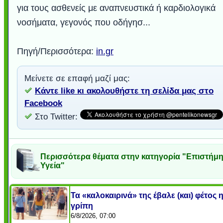
για τους ασθενείς με αναπνευστικά ή καρδιολογικά
νοσήματα, γεγονός που οδήγησ...
Πηγή/Περισσότερα:
in.gr
Μείνετε σε επαφή μαζί μας:
Κάντε like κι ακολουθήστε τη σελίδα μας στο
Facebook
Στο Twitter:
Περισσότερα θέματα στην κατηγορία "Επιστήμη
Υγεία"
Τα «καλοκαιρινά» της έβαλε (και) φέτος 
γρίπη
6/8/2026, 07:00