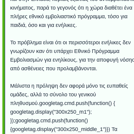
κινήματος, παρά το γεγονός ότι η χώρα διαθέτει ένα
πλήρες εθνικό εμβολιαστικό πρόγραμμα, τόσο για
παιδιά, όσο και για ενήλικες.
Το πρόβλημα είναι ότι οι περισσότεροι ενήλικες δεν
γνωρίζουν καν ότι υπάρχει Εθνικό Πρόγραμμα
Εμβολιασμών για ενηλίκους, για την αποφυγή νόση
από ασθένειες που προλαμβάνονται.
Υποθαλάσσιο ποτ
Εντυπωσιακές φω
Μουσική από κιθάρ
Ο αέρας του μετρ
Η γάτα και το κο
Ταξίδι στο Duba
Συγκινητικό vide
Ο Κομήτης του 
Alesund: Μια π
Η νέα φωτογρα
Video: Εντυπ
Διεθνής Διαστ
Abbey, Ire
Ταϊτή
Σταθμός: Ο κόσμο
φωτίσει τη Γη πε
Νορβηγία που μοιά
Αθήνας από το Δ
λεοπάρδαλη αν
καταιγίδα απ
από καταρρ
στην Ανταρ
τα μαλλιά 
χορδέ
Μάλιστα η πρόληψη δεν αφορά μόνο τις ευπαθείς
το παράθυρό μου
που κάνει το γ
μωρό μπαμπ
κι απ' το φε
παραμυθέ
ομάδες, αλλά το σύνολο του γενικού
Interne
πληθυσμού.googletag.cmd.push(function() {
googletag.display("300x250_m1");
});googletag.cmd.push(function()
{googletag.display("300x250_middle_1")}) Τα