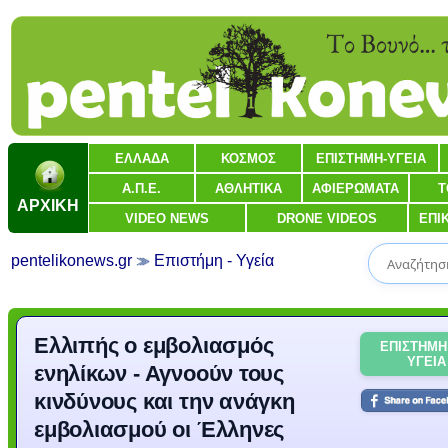
ΕΛΛΑΔΑ
ΚΟΣΜΟΣ
ΕΠΙΣΤΗΜΗ-ΥΓΕΙΑ
Α.Π.Ε.
ΑΘΛΗΤΙΚΑ
ΑΦΙΕΡΩΜΑΤΑ
Τ
ΑΡΧΙΚΗ
VIDEO NEWS
DRONE VIDEOS
ΕΠΙ
pentelikonews.gr
Επιστήμη - Υγεία
Ελλιπής ο εμβολιασμός
ΕΠΙΣΤΗΜΗ
ΥΓΕΙΑ
ενηλίκων - Αγνοούν τους
κινδύνους και την ανάγκη
εμβολιασμού οι Έλληνες