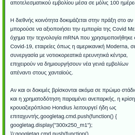
αποτελεσματικού εμβολίου μέσα σε μόλις 100 ημέρε
Η διεθνής κοινότητα δοκιμάζεται στην πράξη στο αν
μπορούσε να αξιοποιήσει την εμπειρία της Covid Με
όχημα την τεχνολογία mRNA που χρησιμοποιήθηκε 
Covid-19, εταιρείες όπως η αμερικανική Moderna, σ
συνεργασία με νοτιοκορεατικά ερευνητικά κέντρα,
επιχειρούν να δημιουργήσουν νέα γενιά εμβολίων
απέναντι στους χανταϊούς.
Υποθαλάσσιο ποτ
Εντυπωσιακές φω
Μουσική από κιθάρ
Ο αέρας του μετρ
Η γάτα και το κο
Ταξίδι στο Duba
Συγκινητικό vide
Ο Κομήτης του 
Alesund: Μια π
Η νέα φωτογρα
Video: Εντυπ
Διεθνής Διαστ
Abbey, Ire
Ταϊτή
Σταθμός: Ο κόσμο
φωτίσει τη Γη πε
Νορβηγία που μοιά
Αθήνας από το Δ
λεοπάρδαλη αν
καταιγίδα απ
από καταρρ
στην Ανταρ
τα μαλλιά 
χορδέ
Αν και οι δοκιμές βρίσκονται ακόμα σε πρώιμο στάδι
το παράθυρό μου
που κάνει το γ
μωρό μπαμπ
κι απ' το φε
παραμυθέ
Interne
και η χρηματοδότηση παραμένει ανεπαρκής, η κρίση
κρουαζιερόπλοιο Hondius λειτουργεί ήδη ως
επιταχυντής.googletag.cmd.push(function() {
googletag.display("300x250_m1");
});googletag.cmd.push(function()