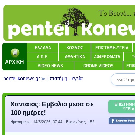
ΕΛΛΑΔΑ
ΚΟΣΜΟΣ
ΕΠΙΣΤΗΜΗ-ΥΓΕΙΑ
Α.Π.Ε.
ΑΘΛΗΤΙΚΑ
ΑΦΙΕΡΩΜΑΤΑ
Τ
ΑΡΧΙΚΗ
VIDEO NEWS
DRONE VIDEOS
ΕΠΙ
pentelikonews.gr
Επιστήμη - Υγεία
Χανταϊός: Εμβόλιο μέσα σε
ΕΠΙΣΤΗΜΗ
ΥΓΕΙΑ
100 ημέρες!
Ημερομηνία:
14/5/2026, 07:44
· Εμφανίσεις: 152