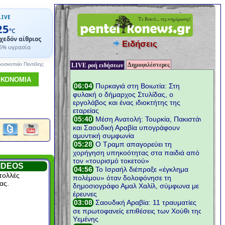
LIVE
25
°C
χεδόν αίθριος
Ειδήσεις
6% υγρασία
Δημοφιλέστερες
ροσκοπείο Πεντέλης
LIVE ροή ειδήσεων
ΙΚΟΝΟΜΙΑ
IDEOS
πολλές
ας.