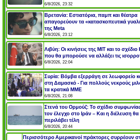
6/8/2026, 23:32
Βρετανία: Εστιατόρια, παμπ και θέατρα
απαγορεύουν τα «κατασκοπευτικά γυαλ
της Meta
6/8/2026, 23:12
Λιβύη: Οι κινήσεις της ΜΙΤ και το σχέδι
που θα μπορούσε να αλλάξει τις ισορρο
6/8/2026, 22:04
Συρία: Βόμβα εξερράγη σε λεωφορείο κ
στη Δαμασκό - Για πολλούς νεκρούς μι
τα κρατικά ΜΜΕ
6/8/2026, 21:08
Στενά του Ορμούζ: Το σχέδιο συμφωνίας
τον έλεγχο στο Ιράν – Και η διέλευση θα
περιλάβει τέλη
6/8/2026, 20:44
Περισσότερο Αμερικανοί πράκτορες συρρέουν σ