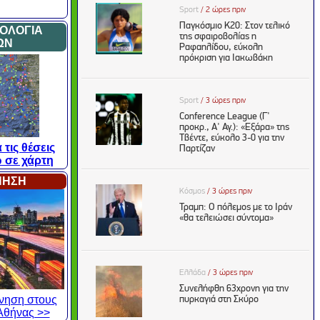
ΜΟΛΟΓΙΑ
ΩΝ
 τις θέσεις
 σε χάρτη
ΝΗΣΗ
κίνηση στους
Αθήνας >>