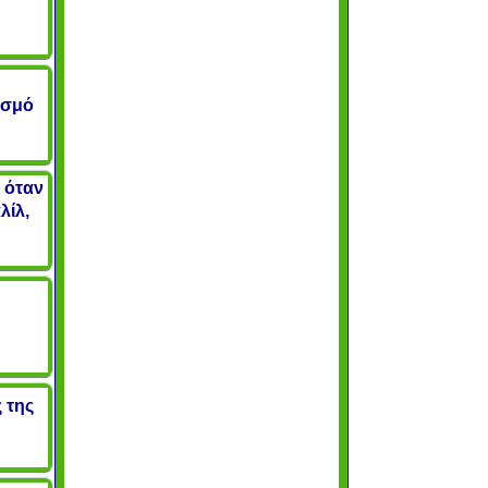
ισμό
 όταν
λίλ,
ς της