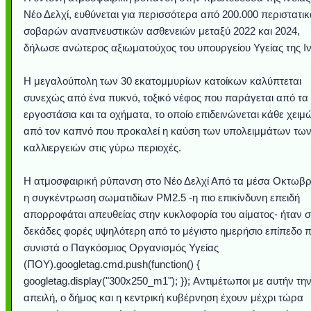
Νέο Δελχί, ευθύνεται για περισσότερα από 200.000 περιστατικ
σοβαρών αναπνευστικών ασθενειών μεταξύ 2022 και 2024,
δήλωσε ανώτερος αξιωματούχος του υπουργείου Υγείας της Ιν
Η μεγαλούπολη των 30 εκατομμυρίων κατοίκων καλύπτεται
συνεχώς από ένα πυκνό, τοξικό νέφος που παράγεται από τα
εργοστάσια και τα οχήματα, το οποίο επιδεινώνεται κάθε χειμ
από τον καπνό που προκαλεί η καύση των υπολειμμάτων τω
καλλιεργειών στις γύρω περιοχές.
Η ατμοσφαιρική ρύπανση στο Νέο Δελχί Από τα μέσα Οκτωβρ
Υποθαλάσσιο ποτ
Εντυπωσιακές φω
Μουσική από κιθάρ
Ο αέρας του μετρ
Η γάτα και το κο
Ταξίδι στο Dubai
Συγκινητικό vide
Ο Κομήτης του 
Alesund: Μια π
Η νέα φωτογρα
Video: Εντυπ
Διεθνής Διαστ
Abbey, Ire
Ταϊτή
Σταθμός: Ο κόσμο
φωτίσει τη Γη πε
Νορβηγία που μοιά
Αθήνας από το Δ
λεοπάρδαλη αν
καταιγίδα απ
από καταρρ
στην Ανταρ
τα μαλλιά 
χορδέ
η συγκέντρωση σωματιδίων PM2.5 -η πιο επικίνδυνη επειδή
το παράθυρό μου
που κάνει το γ
μωρό μπαμπ
κι απ' το φε
παραμυθέ
απορροφάται απευθείας στην κυκλοφορία του αίματος- ήταν 
Interne
δεκάδες φορές υψηλότερη από το μέγιστο ημερήσιο επίπεδο 
συνιστά ο Παγκόσμιος Οργανισμός Υγείας
(ΠΟΥ).googletag.cmd.push(function() {
googletag.display("300x250_m1"); }); Αντιμέτωποι με αυτήν τη
απειλή, ο δήμος και η κεντρική κυβέρνηση έχουν μέχρι τώρα