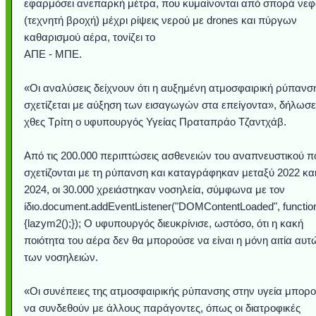
εφαρμόσει ανεπαρκή μέτρα, που κυμαίνονται από σπορά νε
(τεχνητή βροχή) μέχρι ρίψεις νερού με drones και πύργων
καθαρισμού αέρα, τονίζει το
ΑΠΕ - ΜΠΕ.
«Οι αναλύσεις δείχνουν ότι η αυξημένη ατμοσφαιρική ρύπανσ
σχετίζεται με αύξηση των εισαγωγών στα επείγοντα», δήλωσε
χθες Τρίτη ο υφυπουργός Υγείας Πραταπράο Τζαντχάβ.
Από τις 200.000 περιπτώσεις ασθενειών του αναπνευστικού π
σχετίζονται με τη ρύπανση και καταγράφηκαν μεταξύ 2022 κα
2024, οι 30.000 χρειάστηκαν νοσηλεία, σύμφωνα με τον
ίδιο.document.addEventListener("DOMContentLoaded", function
{lazym2();}); Ο υφυπουργός διευκρίνισε, ωστόσο, ότι η κακή
ποιότητα του αέρα δεν θα μπορούσε να είναι η μόνη αιτία αυτ
των νοσηλειών.
«Οι συνέπειες της ατμοσφαιρικής ρύπανσης στην υγεία μπορ
να συνδεθούν με άλλους παράγοντες, όπως οι διατροφικές