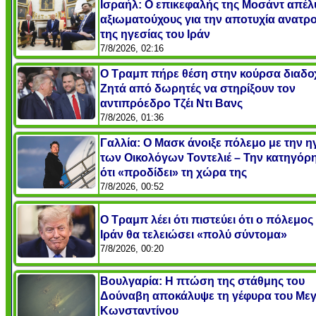
Ισραήλ: Ο επικεφαλής της Μοσάντ απέλ
αξιωματούχους για την αποτυχία ανατρ
της ηγεσίας του Ιράν
7/8/2026, 02:16
Ο Τραμπ πήρε θέση στην κούρσα διαδο
Ζητά από δωρητές να στηρίξουν τον
αντιπρόεδρο Τζέι Ντι Βανς
7/8/2026, 01:36
Γαλλία: Ο Μασκ άνοιξε πόλεμο με την η
των Οικολόγων Τοντελιέ – Την κατηγόρ
ότι «προδίδει» τη χώρα της
7/8/2026, 00:52
Ο Τραμπ λέει ότι πιστεύει ότι ο πόλεμος
Ιράν θα τελειώσει «πολύ σύντομα»
7/8/2026, 00:20
Βουλγαρία: Η πτώση της στάθμης του
Δούναβη αποκάλυψε τη γέφυρα του Με
Κωνσταντίνου