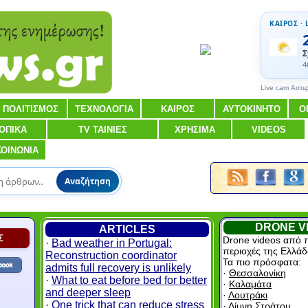
ΚΑΙΡΟΣ · 
Σ
4
Live cam Αστε
ΠΟΛΙΤΙΣΜΟΣ
ΤΕΧΝΟΛΟΓΙΑ
ΚΑΙΡΟΣ
ΑΥΤΟΚΙΝΗΤΟ
Ο
ΟΠΙΚΑ
TV ΤΑΙΝΙΕΣ
ΧΡΗΣΙΜΑ
VIDEOS
ΚΟΙΝΩΝΙΑ
Αναζήτηση
DRONE V
ARTICLES
Σ
Drone videos από 
·
Bad weather in Portugal:
περιοχές της Ελλάδ
Reconstruction coordinator
Τα πιο πρόσφατα:
admits full recovery is unlikely
·
Θεσσαλονίκη
·
What to eat before bed for better
·
Καλαμάτα
and deeper sleep
·
Λουτράκι
·
One trick that can reduce stress
·
Λίμνη Στράτου