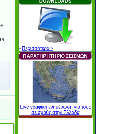
DOWNLOADS
he
9....
-
Περισσότερα >
ΠΑΡΑΤΗΡΗΤΗΡΙΟ ΣΕΙΣΜΩΝ
Live γραφική ενημέρωση για τους
σεισμούς στην Ελλάδα