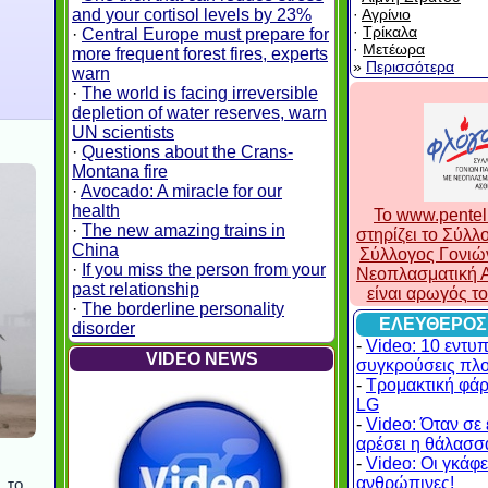
and your cortisol levels by 23%
·
Αγρίνιο
·
Τρίκαλα
·
Central Europe must prepare for
·
Μετέωρα
more frequent forest fires, experts
»
Περισσότερα
warn
·
The world is facing irreversible
depletion of water reserves, warn
UN scientists
·
Questions about the Crans-
Montana fire
·
Avocado: A miracle for our
health
To www.pentel
·
The new amazing trains in
στηρίζει το Σύλ
China
Σύλλογος Γονιώ
·
If you miss the person from your
Νεοπλασματική Α
past relationship
είναι αρωγός τ
·
The borderline personality
ΕΛΕΥΘΕΡΟΣ
disorder
-
Video: 10 εντυ
VIDEO NEWS
συγκρούσεις πλ
-
Τρομακτική φάρ
LG
-
Video: Όταν σε 
αρέσει η θάλασσα
-
Video: Οι γκάφες
ανθρώπινες!
 το