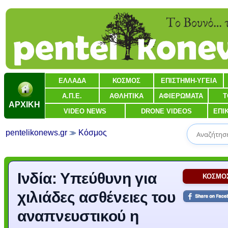
ΕΛΛΑΔΑ
ΚΟΣΜΟΣ
ΕΠΙΣΤΗΜΗ-ΥΓΕΙΑ
Α.Π.Ε.
ΑΘΛΗΤΙΚΑ
ΑΦΙΕΡΩΜΑΤΑ
Τ
ΑΡΧΙΚΗ
VIDEO NEWS
DRONE VIDEOS
ΕΠΙ
pentelikonews.gr
Κόσμος
Ινδία: Υπεύθυνη για
ΚΟΣΜΟ
χιλιάδες ασθένειες του
αναπνευστικού η