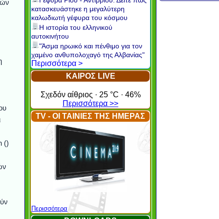
Γέφυρα Ρίου - Αντιρρίου: Δείτε πώς
φών
κατασκευάστηκε η μεγαλύτερη
καλωδιωτή γέφυρα του κόσμου
Η ιστορία του ελληνικού
αυτοκινήτου
"Άσμα ηρωικό και πένθιμο για τον
χαμένο ανθυπολοχαγό της Αλβανίας"
η
Περισσότερα >
ΚΑΙΡΟΣ LIVE
Σχεδόν αίθριος · 25 °C · 46%
Περισσότερα >>
ου
TV - ΟΙ ΤΑΙΝΙΕΣ ΤΗΣ ΗΜΕΡΑΣ
ι
 ()
ών
ούν
Περισσότερα