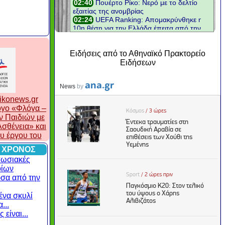
Ειδήσεις από το Αθηναϊκό Πρακτορείο
Ειδήσεων
ikonews.gr
λογο «Φλόγα –
ν Παιδιών με
σθένεια» και
ου έργου του
 ΧΡΟΝΟΣ
πωσιακές
οίων
σα από την
ένα σκυλί
...
 είναι...