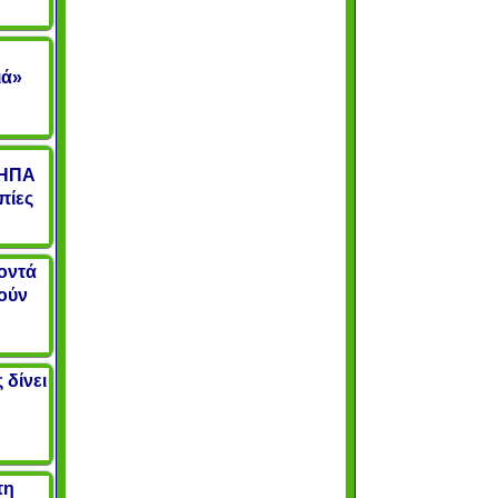
ιά»
ο ΗΠΑ
πίες
οντά
λούν
 δίνει
τη