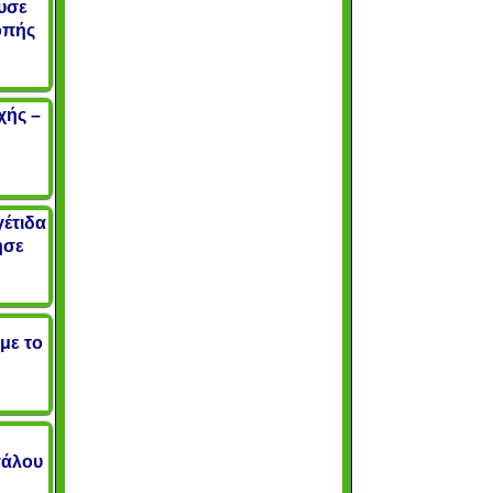
υσε
οπής
χής –
γέτιδα
ησε
 με το
γάλου