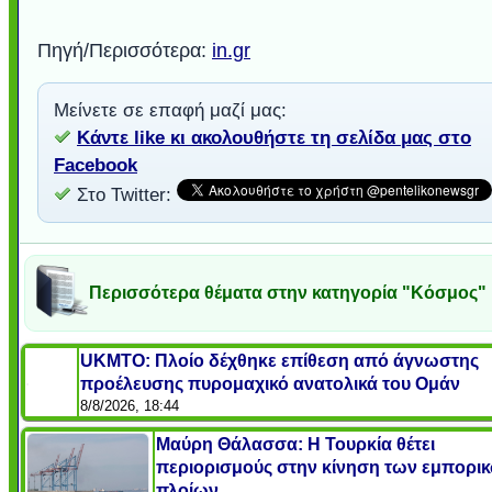
Πηγή/Περισσότερα:
in.gr
Μείνετε σε επαφή μαζί μας:
Κάντε like κι ακολουθήστε τη σελίδα μας στο
Facebook
Στο Twitter:
Περισσότερα θέματα στην κατηγορία "Κόσμος"
UKMTO: Πλοίο δέχθηκε επίθεση από άγνωστης
προέλευσης πυρομαχικό ανατολικά του Ομάν
8/8/2026, 18:44
Μαύρη Θάλασσα: Η Τουρκία θέτει
περιορισμούς στην κίνηση των εμπορι
πλοίων