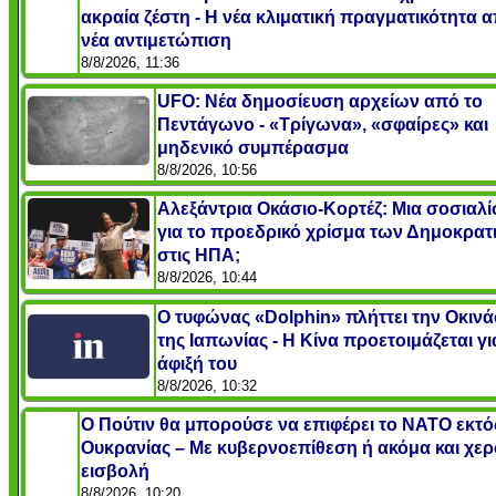
ακραία ζέστη - Η νέα κλιματική πραγματικότητα α
νέα αντιμετώπιση
8/8/2026, 11:36
UFO: Νέα δημοσίευση αρχείων από το
Πεντάγωνο - «Τρίγωνα», «σφαίρες» και
μηδενικό συμπέρασμα
8/8/2026, 10:56
Αλεξάντρια Οκάσιο-Κορτέζ: Μια σοσιαλί
για το προεδρικό χρίσμα των Δημοκρατ
στις ΗΠΑ;
8/8/2026, 10:44
Ο τυφώνας «Dolphin» πλήττει την Οκιν
της Ιαπωνίας - Η Κίνα προετοιμάζεται γι
άφιξή του
8/8/2026, 10:32
Ο Πούτιν θα μπορούσε να επιφέρει το ΝΑΤΟ εκτό
Ουκρανίας – Με κυβερνοεπίθεση ή ακόμα και χερ
εισβολή
8/8/2026, 10:20