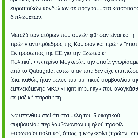
ευρωπαϊκών κονδυλίων σε προγράμματα κατάρτιση
διπλωματών.
Μεταξύ των ατόμων που συνελήφθησαν είναι και η
πρώην αντιπρόεδρος της Κομισιόν και πρώην Ύπατ
Εκπρόσωπος της ΕΕ για την Εξωτερική
Πολιτική, Φεντερίνα Μογκερίνι, την οποία γνωρίσαμε
από το Qatargate, έστω κι αν τότε δεν είχε επιπτώσε
ίδια, καθώς ήταν μέλος του τιμητικού συμβουλίου τη
Υποθαλάσσιο ποτ
Εντυπωσιακές φω
Μουσική από κιθάρ
Ο αέρας του μετρ
Η γάτα και το κο
Ταξίδι στο Duba
Συγκινητικό vide
Ο Κομήτης του 
Alesund: Μια π
Η νέα φωτογρα
Video: Εντυπ
Διεθνής Διαστ
Abbey, Ire
Ταϊτή
Σταθμός: Ο κόσμο
φωτίσει τη Γη πε
Νορβηγία που μοιά
Αθήνας από το Δ
λεοπάρδαλη αν
καταιγίδα απ
από καταρρ
στην Ανταρ
τα μαλλιά 
χορδέ
εμπλεκόμενης ΜΚΟ «Fight Impunity» που αναγκάσ
το παράθυρό μου
που κάνει το γ
μωρό μπαμπ
κι απ' το φε
παραμυθέ
σε μαζική παραίτηση.
Interne
Να υπενθυμιστεί ότι στα μέλη του διοικητικού
συμβουλίου περιλαμβάνονταν υψηλού προφίλ
Ευρωπαίοι πολιτικοί, όπως η Μογκερίνι (πρώην Ύπ