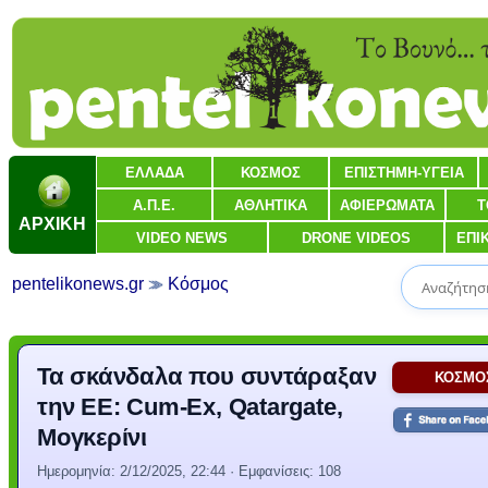
ΕΛΛΑΔΑ
ΚΟΣΜΟΣ
ΕΠΙΣΤΗΜΗ-ΥΓΕΙΑ
Α.Π.Ε.
ΑΘΛΗΤΙΚΑ
ΑΦΙΕΡΩΜΑΤΑ
Τ
ΑΡΧΙΚΗ
VIDEO NEWS
DRONE VIDEOS
ΕΠΙ
pentelikonews.gr
Κόσμος
Τα σκάνδαλα που συντάραξαν
ΚΟΣΜΟ
την ΕΕ: Cum-Ex, Qatargate,
Μογκερίνι
Ημερομηνία:
2/12/2025, 22:44
· Εμφανίσεις: 108