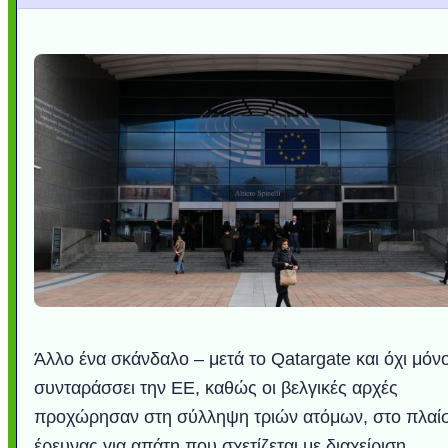
Άλλο ένα σκάνδαλο – μετά το Qatargate και όχι μόν
συνταράσσει την ΕΕ, καθώς οι βελγικές αρχές
προχώρησαν στη σύλληψη τριών ατόμων, στο πλαίσ
έρευνας για απάτη που σχετίζεται με διαχείριση