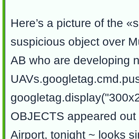
Here’s a picture of the «s
suspicious object over Mu
AB who are developing 
UAVs.googletag.cmd.push
googletag.display("300x
OBJECTS appeared out of
Airport, tonight ~ looks si