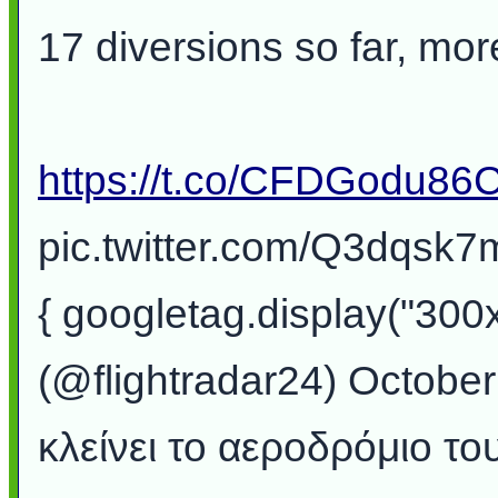
17 diversions so far, mo
https://t.co/CFDGodu86
pic.twitter.com/Q3dqsk7
{ googletag.display("300
(@flightradar24) Octobe
κλείνει το αεροδρόμιο τ