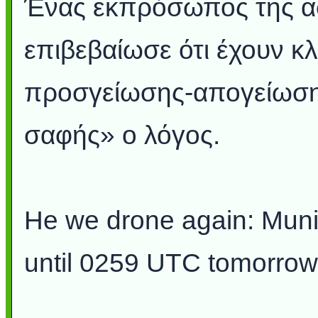
Ένας εκπρόσωπος της ασ
επιβεβαίωσε ότι έχουν κλ
προσγείωσης-απογείωση
σαφής» ο λόγος.
He we drone again: Munic
until 0259 UTC tomorrow 