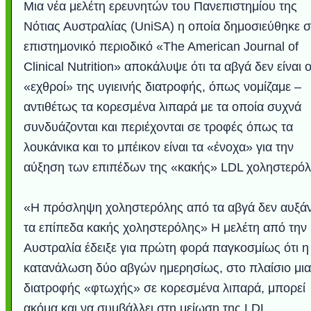
Μια νέα μελέτη ερευνητών του Πανεπιστημίου της
Νότιας Αυστραλίας (UniSA) η οποία δημοσιεύθηκε σ
επιστημονικό περιοδικό «The American Journal of
Clinical Nutrition» αποκάλυψε ότι τα αβγά δεν είναι ο
«εχθροί» της υγιεινής διατροφής, όπως νομίζαμε –
αντιθέτως τα κορεσμένα λιπαρά με τα οποία συχνά
συνδυάζονται και περιέχονται σε τροφές όπως τα
λουκάνικα και το μπέικον είναι τα «ένοχα» για την
αύξηση των επιπέδων της «κακής» LDL χοληστερόλ
Υποθαλάσσιο ποτ
Εντυπωσιακές φω
Μουσική από κιθάρ
Ο αέρας του μετρ
Η γάτα και το κο
Ταξίδι στο Duba
Συγκινητικό vide
Ο Κομήτης του 
Alesund: Μια π
Η νέα φωτογρα
Video: Εντυπ
Διεθνής Διαστ
Abbey, Ire
Ταϊτή
Σταθμός: Ο κόσμο
φωτίσει τη Γη πε
Νορβηγία που μοιά
Αθήνας από το Δ
λεοπάρδαλη αν
καταιγίδα απ
από καταρρ
στην Ανταρ
τα μαλλιά 
χορδέ
«Η πρόσληψη χοληστερόλης από τα αβγά δεν αυξάν
το παράθυρό μου
που κάνει το γ
μωρό μπαμπ
κι απ' το φε
παραμυθέ
Interne
τα επίπεδα κακής χοληστερόλης» Η μελέτη από την
Αυστραλία έδειξε για πρώτη φορά παγκοσμίως ότι η
κατανάλωση δύο αβγών ημερησίως, στο πλαίσιο μι
διατροφής «φτωχής» σε κορεσμένα λιπαρά, μπορεί
ακόμα και να συμβάλλει στη μείωση της LDL