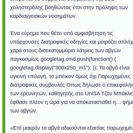
χοληστερόλης βοηθώντας έτσι στην πρόληψη των
καρδιαγγειακών νοσημάτων.
Ένα εύρημα που θέτει υπό αμφισβήτηση τις
υπάρχουσες διατροφικές οδηγίες και μοιράζει απλό
χαρά στους δισεκατομμύρια λάτρεις των αβγών
παγκοσμίως.googletag.cmd.push(function() {
googletag.display("300x250_m1"); }); Τα αβγά είναι
υγιεινή επιλογή, το μπέικον όμως όχι Παρωχημένες
διατροφικές συμβουλές Όπως δήλωσε ο επικεφαλή
των ερευνητών, καθηγητής στο UniSA Τζον Μπάκλεϊ
έφθασε πλέον η ώρα για να αποκατασταθεί η… φήμ
των αβγών.
«Επί μακρόν τα αβγά αδικούνται εξαιτίας παρωχημ