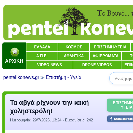
ΕΛΛΑΔΑ
ΚΟΣΜΟΣ
ΕΠΙΣΤΗΜΗ-ΥΓΕΙΑ
Α.Π.Ε.
ΑΘΛΗΤΙΚΑ
ΑΦΙΕΡΩΜΑΤΑ
Τ
ΑΡΧΙΚΗ
VIDEO NEWS
DRONE VIDEOS
ΕΠΙ
pentelikonews.gr
Επιστήμη - Υγεία
Τα αβγά ρίχνουν την κακή
ΕΠΙΣΤΗΜΗ
ΥΓΕΙΑ
χοληστερόλη!
Ημερομηνία:
29/7/2025, 13:24
· Εμφανίσεις: 242