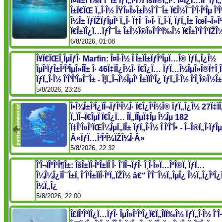
Î¤ÏÎ±Î³Ï‰Î´Î¯Î± ÏƒÏ„Î·Î½ ÎšÏÎ®Ï„Î·: Î¤Î¿Ï…ÏÎ¯ÏƒÏ„Ï
Î±Ï€ÏŒ Ï„Î·Î½ ÎŸÎ»Î»Î±Î½Î´Î¯Î± Ï€Î½Î¯Î³Î·ÎºÎµ Î³Î
Î½Î± ÏƒÏŽÏƒÎµÎ¹ Ï„Î· Ï†Î¯Î»Î· Ï„Î·Ï‚ ÏƒÏ„Î± ÎœÎ¬Î»Î
Ï€Î±ÏÎ¿Ï…ÏƒÎ¯Î± Î±Î½Î®Î»Î¹ÎºÏ‰Î½ Ï€Î±Î¹Î´Î¹ÏŽÎ
6/8/2026, 01:08
Î¥Ï€ÏŒÎ¸ÎµÏƒÎ· Marfin: Î¤Î·Î½ Î Î±ÏÎ±ÏƒÎºÎµÏ…Î® ÏƒÏ„Î¿Î½
ÎµÎ¹ÏƒÎ±Î³Î³ÎµÎ»Î­Î± Î· 46Ï‡ÏÎ¿Î½Î· Ï€Î¿Ï… ÏƒÏ…Î½ÎµÎ»Î®Ï†Î¸Î
ÏƒÏ„Î·Î½ Î‘Î³Î³Î»Î¯Î± - Î¦Ï„Î¬Î½ÎµÎ¹ Î±ÏÏÎ¹Î¿ ÏƒÏ„Î·Î½ Î‘Î¸Î®Î½Î±
5/8/2026, 23:28
Î•Î¾Î±Î³Î¿ÏÎ¬ÏƒÎ¹Î¼Î· Ï€Î¿Î¹Î½Î® ÏƒÏ„Î¿Î½ 27Ï‡Ï
Ï„ÏÎ¬Ï€ÎµÏ Ï€Î¿Ï… Î­Ï„ÏÎµÏ‡Îµ Î¼Îµ 182
Ï‡Î¹Î»Î¹ÏŒÎ¼ÎµÏ„ÏÎ± ÏƒÏ„Î·Î½ Î Î‘Î˜Î• - Î–Î®Ï„Î·ÏƒÎµ
Â«ÏƒÏ…Î³Î³Î½ÏŽÎ¼Î·Â»
5/8/2026, 22:32
Î’Î¬ÏÎºÎ¹Î¶Î±: ÎšÎ±ÏÎ­-ÎºÎ±ÏÎ­ Î· Î´ÏÎ¬ÏƒÎ· Î¸Î·Î»Ï…ÎºÎ®Ï‚ ÏƒÏ…
Î¼Î¼Î¿ÏÎ¯Î±Ï‚ Î´Î¹Î±ÏÏÎ·ÎºÏ„ÏŽÎ½ â€“ Î’Î¯Î½Ï„ÎµÎ¿ Î½Ï„Î¿Îº
Î½Ï„Î¿
5/8/2026, 22:00
Î£ÏÎ³ÎºÏÎ¿Ï…ÏƒÎ· ÎµÎ»Î¹ÎºÎ¿Ï€Ï„Î­ÏÏ‰Î½ ÏƒÏ„Î·Î½ Î¨Î