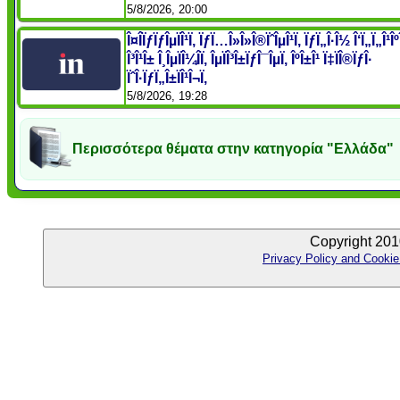
5/8/2026, 20:00
Î¤Î­ÏƒÏƒÎµÏÎ¹Ï‚ ÏƒÏ…Î»Î»Î®ÏˆÎµÎ¹Ï‚ ÏƒÏ„Î·Î½ Î‘Ï„Ï„Î¹Î
Î³Î¹Î± Î¸ÎµÏÎ¼Î­Ï‚ ÎµÏÎ³Î±ÏƒÎ¯ÎµÏ‚ ÎºÎ±Î¹ Ï‡ÏÎ®ÏƒÎ·
ÏˆÎ·ÏƒÏ„Î±ÏÎ¹Î¬Ï‚
5/8/2026, 19:28
Περισσότερα θέματα στην κατηγορία "Ελλάδα"
Copyright 201
Privacy Policy and Cookie