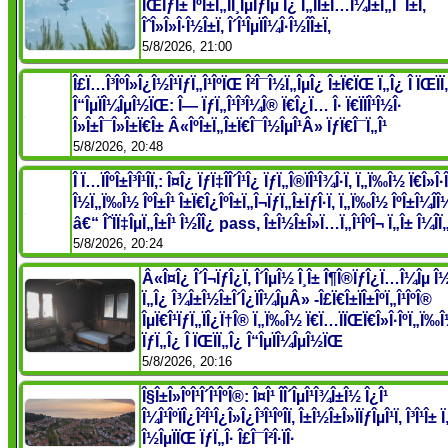
ÎŒÏƒÎ± ÎºÎ±Ï„Î­Î¸ÎµÏƒÎµ Î¿ Ï„ÏÎ±Ï…Î¼Î±Ï„Î¯Î±Ï‚
ÎˆÎ»Î»Î·Î½Î±Ï‚ Î´Î¹ÎµÏÎ¼Î·Î½Î­Î±Ï‚
5/8/2026, 21:00
Î£Ï…Î³ÎºÎ»Î¿Î½Î¹ÏƒÏ„Î¹ÎºÏŒ Î²Î¯Î½Ï„ÎµÎ¿ Î±Ï€ÏŒ Ï„Î¿ Î ÏŒÏÏ
Î“ÎµÏÎ¼ÎµÎ½ÏŒ: Î— ÏƒÏ„Î¹Î³Î¼Î® Ï€Î¿Ï… Î· Ï€ÏÏÎ¹Î½Î·
Î»Î±Î¯Î»Î±Ï€Î± Â«ÎºÎ±Ï„Î±Ï€Î¯Î½ÎµÎ¹Â» ÏƒÏ€Î¯Ï„Î¹
5/8/2026, 20:48
Î Ï…ÏÎºÎ±Î³Î¹Î­Ï‚: Î¤Î¿ ÏƒÏ‡Î­Î´Î¹Î¿ ÏƒÏ„Î®ÏÎ¹Î¾Î·Ï‚ Ï„Ï‰Î½ Ï€Î»Î·Î
Î½Ï„Ï‰Î½ ÎºÎ±Î¹ Î±Ï€Î¿ÎºÎ±Ï„Î¬ÏƒÏ„Î±ÏƒÎ·Ï‚ Ï„Ï‰Î½ ÎºÎ±Î¼Î
â€“ ÎˆÏÏ‡ÎµÏ„Î±Î¹ Î½Î­Î¿ pass, Î±Î½Î±Î»Ï…Ï„Î¹ÎºÎ¬ Ï„Î± Î¼Î­Ï„
5/8/2026, 20:24
Â«Î¤Î¿ Î´Î¬ÏƒÎ¿Ï‚ Î´ÎµÎ½ Î¸Î± Î¶Î®ÏƒÎ¿Ï…Î¼Îµ Î
Ï„Î¿ Î¾Î±Î½Î±Î´Î¿ÏÎ¼ÎµÂ» -Î£Ï€Î±ÏÎ±ÎºÏ„Î¹ÎºÎ®
ÎµÏ€Î¹ÏƒÏ„ÏÎ¿Ï†Î® Ï„Ï‰Î½ Ï€Ï…ÏÏŒÏ€Î»Î·ÎºÏ„Ï‰
ÏƒÏ„Î¿ Î ÏŒÏÏ„Î¿ Î“ÎµÏÎ¼ÎµÎ½ÏŒ
5/8/2026, 20:16
Î§Î±Î»ÎºÎ¹Î´Î¹ÎºÎ®: Î¤Î¹ Î­Î´ÎµÎ¹Î¾Î±Î½ Î¿Î¹
Î¼Î¹ÎºÏÎ¿Î²Î¹Î¿Î»Î¿Î³Î¹ÎºÎ­Ï‚ Î±Î½Î±Î»ÏÏƒÎµÎ¹Ï‚ Î³Î¹Î± 
Î½ÎµÏÏŒ ÏƒÏ„Î· Î£Î¯Î²Î·ÏÎ·