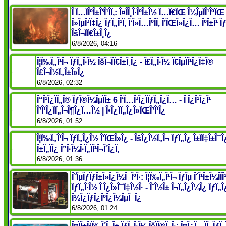
Î Ï…ÏÎºÎ±Î³Î¹Î­Ï‚: Î¤Î­Î¸Î·ÎºÎ±Î½ Ï…Ï€ÏŒ Î¼ÎµÏÎ¹ÎºÏŒ 
Î»ÎµÎ³Ï‡Î¿ ÏƒÏ„Î¹Ï‚ Î‘Î»Ï…ÎºÎ­Ï‚ Î’ÏŒÎ»Î¿Ï… ÎºÎ±Î¹ Ï
ÎšÎ¬ÏÏ€Î±Î¸Î¿
6/8/2026, 04:16
Î¦Ï‰Ï„Î¹Î¬ ÏƒÏ„Î·Î½ ÎšÎ¬ÏÏ€Î±Î¸Î¿ - Î£Ï„Î·Î½ Ï€ÎµÏÎ¹Î¿Ï‡Î®
Î£Î¬Î½Ï„Î±Î»Î¿
6/8/2026, 02:32
Î“Î¹Î¿ÏÏ„Î® ÏƒÎ®Î¼ÎµÏÎ± 6 Î‘Ï…Î³Î¿ÏÏƒÏ„Î¿Ï… - Î Î¿Î¹Î¿Î¹
Î³Î¹Î¿ÏÏ„Î¬Î¶Î¿Ï…Î½ | Î•Î¿ÏÏ„Î¿Î»ÏŒÎ³Î¹Î¿
6/8/2026, 01:52
Î¦Ï‰Ï„Î¹Î¬ ÏƒÏ„Î¿Î½ Î’ÏŒÎ»Î¿ - ÎšÎ¿Î½Ï„Î¬ ÏƒÏ„Î¿ Î±ÏÏ‡Î±Î¯Î¿
Î±Ï„ÏÎ¿ Î”Î·Î¼Î·Ï„ÏÎ¹Î¬Î´Î¿Ï‚
6/8/2026, 01:36
Î˜ÎµÏƒÏƒÎ±Î»Î¿Î½Î¯ÎºÎ·: Î¦Ï‰Ï„Î¹Î¬ ÏƒÎµ Î´Î¹Î±Î¼Î­Ï
ÏƒÏ„Î·Î½ Î Î¿Î»Î¯Ï‡Î½Î· - ÎˆÎ½Î± Î¬Ï„Î¿Î¼Î¿ ÏƒÏ„Î
Î½Î¿ÏƒÎ¿ÎºÎ¿Î¼ÎµÎ¯Î¿
6/8/2026, 01:24