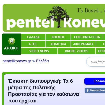
ΕΛΛΑΔΑ
ΚΟΣΜΟΣ
ΕΠΙΣΤΗΜΗ-ΥΓΕΙΑ
Α.Π.Ε.
ΑΘΛΗΤΙΚΑ
ΑΦΙΕΡΩΜΑΤΑ
Τ
ΑΡΧΙΚΗ
VIDEO NEWS
DRONE VIDEOS
ΕΠΙ
pentelikonews.gr
Ελλάδα
Έκτακτη διυπουργική: Τα 6
ΕΛΛΑΔ
μέτρα της Πολιτικής
Προστασίας για τον καύσωνα
που έρχεται