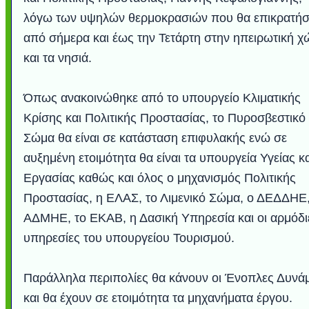
λόγω των υψηλών θερμοκρασιών που θα επικρατή
από σήμερα και έως την Τετάρτη στην ηπειρωτική 
και τα νησιά.
Όπως ανακοινώθηκε από το υπουργείο Κλιματικής
Κρίσης και Πολιτικής Προστασίας, το Πυροσβεστικό
Σώμα θα είναι σε κατάσταση επιφυλακής ενώ σε
αυξημένη ετοιμότητα θα είναι τα υπουργεία Υγείας κα
Εργασίας καθώς και όλος ο μηχανισμός Πολιτικής
Υποθαλάσσιο ποτ
Εντυπωσιακές φω
Μουσική από κιθάρ
Ο αέρας του μετρ
Η γάτα και το κο
Ταξίδι στο Duba
Συγκινητικό vide
Ο Κομήτης του 
Alesund: Μια π
Η νέα φωτογρα
Video: Εντυπ
Διεθνής Διαστ
Abbey, Ire
Ταϊτή
Σταθμός: Ο κόσμο
φωτίσει τη Γη πε
Νορβηγία που μοιά
Αθήνας από το Δ
λεοπάρδαλη αν
καταιγίδα απ
από καταρρ
στην Ανταρ
τα μαλλιά 
χορδέ
Προστασίας, η ΕΛΑΣ, το Λιμενικό Σώμα, ο ΔΕΔΔΗΕ,
το παράθυρό μου
που κάνει το γ
μωρό μπαμπ
κι απ' το φε
παραμυθέ
ΑΔΜΗΕ, το ΕΚΑΒ, η Δασική Υπηρεσία και οι αρμόδι
Interne
υπηρεσίες του υπουργείου Τουρισμού.
Παράλληλα περιπολίες θα κάνουν οι Ένοπλες Δυνάμ
και θα έχουν σε ετοιμότητα τα μηχανήματα έργου.