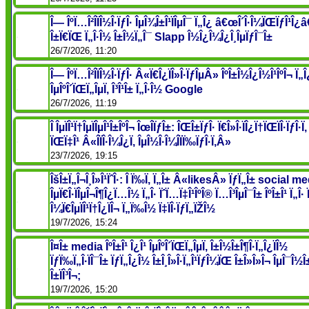
Î— ÎºÏ…Î²Î­ÏÎ½Î·ÏƒÎ· ÎµÎ¾Î±Î¹ÏÎµÎ¯ Ï„Î¿ â€œÎ´Î·Î¼ÏŒÏƒÎ¹Î¿â€
Î±Ï€ÏŒ Ï„Î·Î½ Î±Î½Ï„Î¯ Slapp Î½Î¿Î¼Î¿Î¸ÎµÏƒÎ¯Î±
26/7/2026, 11:20
Î— ÎºÏ…Î²Î­ÏÎ½Î·ÏƒÎ· Â«Ï€Î¿ÏÎ»Î·ÏƒÎµÂ» ÎºÎ±Î½Î¿Î½Î¹ÎºÎ¬ Ï„
ÎµÎºÎ´ÏŒÏ„ÎµÏ‚ Î³Î¹Î± Ï„Î·Î½ Google
26/7/2026, 11:19
Î ÎµÏÎ¹Ï†ÎµÏÎµÎ¹Î±ÎºÎ¬ ÎœÎ­ÏƒÎ±: ÎŒÎ±ÏƒÎ· Ï€Î»Î·ÏÎ¿Ï†ÏŒÏÎ·ÏƒÎ·Ï‚
ÏŒÏ‡Î¹ Â«Î­ÏÎ·Î¼Î¿Ï‚ ÎµÎ½Î·Î¼Î­ÏÏ‰ÏƒÎ·Ï‚Â»
23/7/2026, 19:15
ÎšÎ±Ï„Î¬Î¸Î»Î¹ÏˆÎ·: Î Ï‰Ï‚ Ï„Î± Â«likesÂ» ÏƒÏ„Î± social m
ÎµÏ€Î·ÏÎµÎ¬Î¶Î¿Ï…Î½ Ï„Î· ÏˆÏ…Ï‡Î¹ÎºÎ® Ï…Î³ÎµÎ¯Î± ÎºÎ±Î¹ Ï„Î·
Î¼Ï€ÎµÏÎ¹Ï†Î¿ÏÎ¬ Ï„Ï‰Î½ Ï‡ÏÎ·ÏƒÏ„ÏŽÎ½
19/7/2026, 15:24
Î¤Î± media ÎºÎ±Î¹ Î¿Î¹ ÎµÎºÎ´ÏŒÏ„ÎµÏ‚ Î±Î½Î±Î¶Î·Ï„Î¿ÏÎ½
ÏƒÏ‰Ï„Î·ÏÎ¯Î± ÏƒÏ„Î¿Î½ Î±Î¸Î»Î·Ï„Î¹ÏƒÎ¼ÏŒ Î±Î»Î»Î¬ ÎµÎ¯Î½Î
Î±ÏÎ³Î¬;
19/7/2026, 15:20