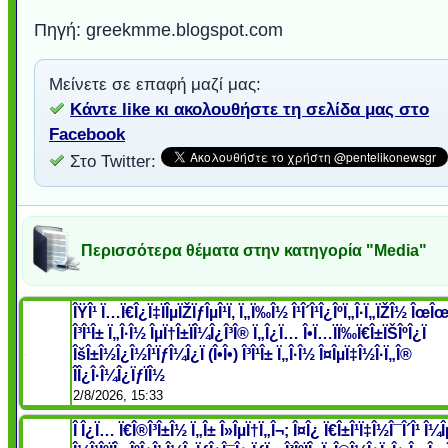
Πηγή: greekmme.blogspot.com
Μείνετε σε επαφή μαζί μας:
Κάντε like κι ακολουθήστε τη σελίδα μας στο
Facebook
Στο Twitter:
Περισσότερα θέματα στην κατηγορία "Media"
ÎŸÎ¹ Ï…Ï€Î¿Ï‡ÏÎµÏŽÏƒÎµÎ¹Ï‚ Ï„Ï‰Î½ Î¹Î´Î¹Î¿ÎºÏ„Î·Ï„ÏŽÎ½ ÎœÎœ
Î³Î¹Î± Ï„Î·Î½ ÎµÏ†Î±ÏÎ¼Î¿Î³Î® Ï„Î¿Ï… Î•Ï…ÏÏ‰Ï€Î±ÏŠÎºÎ¿Ï
ÎšÎ±Î½Î¿Î½Î¹ÏƒÎ¼Î¿Ï (Î•Î•) Î³Î¹Î± Ï„Î·Î½ Î¤ÎµÏ‡Î½Î·Ï„Î®
ÎÎ¿Î·Î¼Î¿ÏƒÏÎ½
2/8/2026, 15:33
Î Î¿Ï… Ï€Î®Î³Î±Î½ Ï„Î± Î»ÎµÏ†Ï„Î¬; Î¤Î¿ Ï€Î±Î¹Ï‡Î½Î¯Î´Î¹ Î¼Î