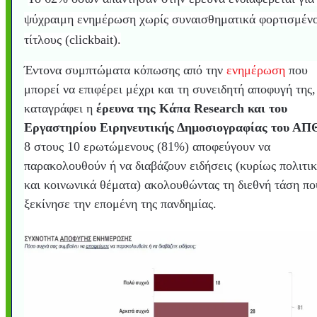
ψύχραιμη ενημέρωση χωρίς συναισθηματικά φορτισμέν
τίτλους (clickbait).
Έντονα συμπτώματα κόπωσης από την
ενημέρωση
που
μπορεί να επιφέρει μέχρι και τη συνειδητή αποφυγή της,
καταγράφει η
έρευνα της Κάπα Research και του
Εργαστηρίου Ειρηνευτικής Δημοσιογραφίας του ΑΠ
8 στους 10 ερωτώμενους (81%) αποφεύγουν να
παρακολουθούν ή να διαβάζουν ειδήσεις (κυρίως πολιτικ
και κοινωνικά θέματα) ακολουθώντας τη διεθνή τάση πο
Υποθαλάσσιο ποτ
Εντυπωσιακές φω
Μουσική από κιθάρ
Ο αέρας του μετρ
Η γάτα και το κο
Ταξίδι στο Duba
Συγκινητικό vide
Ο Κομήτης του 
Alesund: Μια π
Η νέα φωτογρα
Video: Εντυπ
Διεθνής Διαστ
Abbey, Ire
Ταϊτή
Σταθμός: Ο κόσμο
φωτίσει τη Γη πε
Νορβηγία που μοιά
Αθήνας από το Δ
λεοπάρδαλη αν
καταιγίδα απ
από καταρρ
στην Ανταρ
τα μαλλιά 
χορδέ
ξεκίνησε την επομένη της πανδημίας.
το παράθυρό μου
που κάνει το γ
μωρό μπαμπ
κι απ' το φε
παραμυθέ
Interne