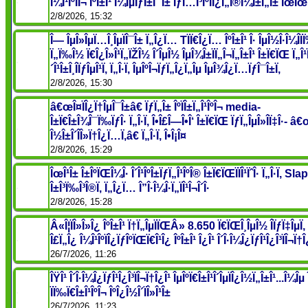
Î¼Î¹ÎºÏÎ¬ ÎºÎ±Î¹ Î¼ÎµÏƒÎ±Î¯Î± ÏƒÏ…Î³ÎºÏÎ¿Ï„Î®Î¼Î±Ï„Î± ÎœÎœ
2/8/2026, 15:32
Î— ÎµÎ»ÎµÏ…Î¸ÎµÏÎ¯Î± Ï„Î¿Ï… TÏÏ€Î¿Ï… ÎºÎ±Î¹ Î· ÎµÎ½Î·Î¼Î­Ï
Ï„Ï‰Î½ Ï€Î¿Î»Î¹Ï„ÏŽÎ½ Î´ÎµÎ½ ÎµÎ¾Î±ÏÏ„Î¬Ï„Î±Î¹ Î±Ï€ÏŒ Ï„Î¹Ï
´Î¹Î±Î¸Î­ÏƒÎµÎ¹Ï‚ Ï„Î·Ï‚ ÎµÎºÎ¬ÏƒÏ„Î¿Ï„Îµ ÎµÎ¾Î¿Ï…ÏƒÎ¯Î±Ï‚
2/8/2026, 15:30
â€œÎ¤ÏÎ¿Ï†ÎµÎ¯Î±â€ ÏƒÏ„Î± ÎºÏÎ±Ï„Î¹ÎºÎ¬ media-
Î±Ï€Î±Î¾Î¯Ï‰ÏƒÎ· Ï„Î·Ï‚ Î•Î£Î—Î•Î‘ Î±Ï€ÏŒ ÏƒÏ„ÎµÎ»Î­Ï‡Î·- 
Î½Î±Î´Î­Î»Ï†Î¿Ï…Ï‚â€ Ï„Î·Ï‚ Î•Î¡Î¤
2/8/2026, 15:29
ÎœÎ¹Î± Î±ÎºÏŒÎ¼Î· Î´Î¹ÎºÎ±ÏƒÏ„Î¹ÎºÎ® Î±Ï€ÏŒÏÏÎ¹ÏˆÎ· Ï„Î·Ï‚ Sla
Î±Î³Ï‰Î³Î®Ï‚ Ï„Î¿Ï… Î”Î·Î¼Î·Ï„ÏÎ¹Î¬Î´Î·
2/8/2026, 15:28
Â«Î¦ÏÎ»Î»Î¿ ÎºÎ±Î¹ Ï†Ï„ÎµÏÏŒÂ» 8.650 Ï€ÏŒÎ¸ÎµÎ½ Î­ÏƒÏ‡ÎµÏ
Î£Ï„Î¿ Î¼Î¹ÎºÏÎ¿ÏƒÎºÏŒÏ€Î¹Î¿ ÎºÎ±Î¹ Î¿Î¹ Î´Î·Î¼Î¿ÏƒÎ¹Î¿Î³ÏÎ¬Ï†Î
26/7/2026, 11:26
ÎŸÎ¹ Î´Î·Î¼Î¿ÏƒÎ¹Î¿Î³ÏÎ¬Ï†Î¿Î¹ ÎµÎºÏ€Î±Î¹Î´ÎµÏÎ¿Î½Ï„Î±Î¹...Î¼Î
ÏÏ‰Ï€Î±Î¹ÎºÎ¬ ÎºÎ¿Î½Î´ÏÎ»Î¹Î±
26/7/2026, 11:23