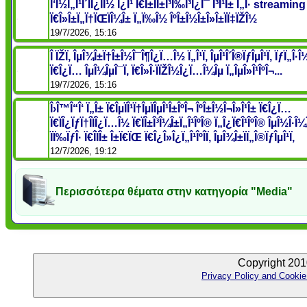
Î‘Î½Ï„Î¹Î´ÏÎ¿ÏÎ½ Î¿Î¹ Ï€Î±ÏÎ±Î³Ï‰Î³Î¿Î¯ Î³Î¹Î± Ï„Î· streaming
Ï€Î»Î±Ï„Ï†ÏŒÏÎ¼Î± Ï„Ï‰Î½ ÎºÎ±Î½Î±Î»Î±ÏÏ‡ÏŽÎ½
19/7/2026, 15:16
Î ÏŽÏ‚ ÎµÎ¾Î±Ï†Î±Î½Î¯Î¶Î¿Ï…Î½ Ï„Î¹Ï‚ ÎµÎ¹Î´Î®ÏƒÎµÎ¹Ï‚ ÏƒÏ„Î·Î½
Ï€Î¿Ï… ÎµÎ¼ÎµÎ¯Ï‚ Ï€Î»Î·ÏÏŽÎ½Î¿Ï…Î¼Îµ Ï„ÎµÎ»Î¹ÎºÎ¬...
19/7/2026, 15:16
Î›Î™Î“Î‘ Ï„Î± Ï€ÎµÏÎ¹Ï†ÎµÏÎµÎ¹Î±ÎºÎ¬ ÎºÎ±Î½Î¬Î»Î¹Î± Ï€Î¿Ï…
Ï€ÏÎ¿ÏƒÏ†Î­ÏÎ¿Ï…Î½ Ï€ÏÎ±Î³Î¼Î±Ï„Î¹ÎºÎ® Ï„Î¿Ï€Î¹ÎºÎ® ÎµÎ½Î·Î¼
ÏÏ‰ÏƒÎ· Ï€Î­ÏÎ± Î±Ï€ÏŒ Ï€Î¿Î»Î¿Ï„Î¹ÎºÎ­Ï‚ ÎµÎ¾Î±ÏÏ„Î®ÏƒÎµÎ¹Ï‚
12/7/2026, 19:12
Περισσότερα θέματα στην κατηγορία "Media"
Copyright 201
Privacy Policy and Cookie