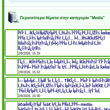
Περισσότερα θέματα στην κατηγορία "Media"
ÎŸÎ¹ Ï…Ï€Î¿Ï‡ÏÎµÏŽÏƒÎµÎ¹Ï‚ Ï„Ï‰Î½ Î¹Î´Î¹Î¿ÎºÏ„Î·Ï„ÏŽÎ½ ÎœÎœ
Î³Î¹Î± Ï„Î·Î½ ÎµÏ†Î±ÏÎ¼Î¿Î³Î® Ï„Î¿Ï… Î•Ï…ÏÏ‰Ï€Î±ÏŠÎºÎ¿Ï
ÎšÎ±Î½Î¿Î½Î¹ÏƒÎ¼Î¿Ï (Î•Î•) Î³Î¹Î± Ï„Î·Î½ Î¤ÎµÏ‡Î½Î·Ï„Î®
ÎÎ¿Î·Î¼Î¿ÏƒÏÎ½
2/8/2026, 15:33
Î Î¿Ï… Ï€Î®Î³Î±Î½ Ï„Î± Î»ÎµÏ†Ï„Î¬; Î¤Î¿ Ï€Î±Î¹Ï‡Î½Î¯Î´Î¹ Î¼Î
Î¼Î¹ÎºÏÎ¬ ÎºÎ±Î¹ Î¼ÎµÏƒÎ±Î¯Î± ÏƒÏ…Î³ÎºÏÎ¿Ï„Î®Î¼Î±Ï„Î± ÎœÎœ
2/8/2026, 15:32
Î— ÎµÎ»ÎµÏ…Î¸ÎµÏÎ¯Î± Ï„Î¿Ï… TÏÏ€Î¿Ï… ÎºÎ±Î¹ Î· ÎµÎ½Î·Î¼Î­Ï
Ï„Ï‰Î½ Ï€Î¿Î»Î¹Ï„ÏŽÎ½ Î´ÎµÎ½ ÎµÎ¾Î±ÏÏ„Î¬Ï„Î±Î¹ Î±Ï€ÏŒ Ï„Î¹Ï
´Î¹Î±Î¸Î­ÏƒÎµÎ¹Ï‚ Ï„Î·Ï‚ ÎµÎºÎ¬ÏƒÏ„Î¿Ï„Îµ ÎµÎ¾Î¿Ï…ÏƒÎ¯Î±Ï‚
2/8/2026, 15:30
â€œÎ¤ÏÎ¿Ï†ÎµÎ¯Î±â€ ÏƒÏ„Î± ÎºÏÎ±Ï„Î¹ÎºÎ¬ media-
Î±Ï€Î±Î¾Î¯Ï‰ÏƒÎ· Ï„Î·Ï‚ Î•Î£Î—Î•Î‘ Î±Ï€ÏŒ ÏƒÏ„ÎµÎ»Î­Ï‡Î·- 