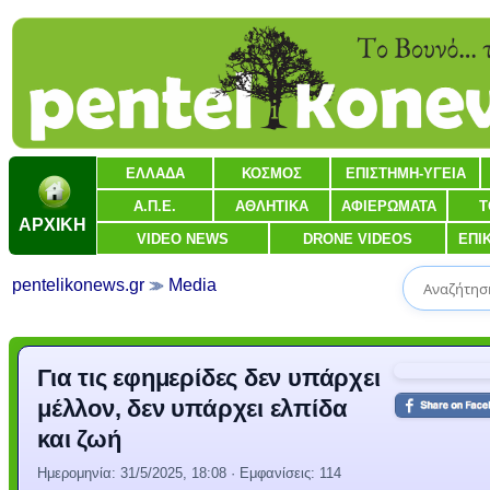
ΕΛΛΑΔΑ
ΚΟΣΜΟΣ
ΕΠΙΣΤΗΜΗ-ΥΓΕΙΑ
Α.Π.Ε.
ΑΘΛΗΤΙΚΑ
ΑΦΙΕΡΩΜΑΤΑ
Τ
ΑΡΧΙΚΗ
VIDEO NEWS
DRONE VIDEOS
ΕΠΙ
pentelikonews.gr
Media
Για τις εφημερίδες δεν υπάρχει
μέλλον, δεν υπάρχει ελπίδα
και ζωή
Ημερομηνία:
31/5/2025, 18:08
· Εμφανίσεις: 114