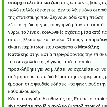
υπάρχει ελπίδα και ζωή
στις επόμενες (ίσως όχ
πολύ πολλές) δεκαετίες. Δεν το λένε μόνο οι αριθ
της στατιστικής που δείχνουν αδιάκοπη πτώση.
λέει και η ίδια η ζωή, το «γυμνό μάτι» που κοιτάει
γύρω, το λένε οι κοινωνικές σχέσεις μέσα από τις
οποίες βλέπουμε και ακούμε. Όπως για παράδει
είναι η περίπτωση που αναφέρει ο
Μανώλης
Κοττάκης
στην Εστία περιγράφοντας την επίσκ
του σε σχολείο της Αίγινας, από το οποίο
Υποθαλάσσιο ποτ
Εντυπωσιακές φω
Μουσική από κιθάρ
Ο αέρας του μετρ
Η γάτα και το κο
Ταξίδι στο Duba
Συγκινητικό vide
Ο Κομήτης του 
Alesund: Μια π
Η νέα φωτογρα
Video: Εντυπ
Διεθνής Διαστ
Abbey, Ire
Ταϊτή
Σταθμός: Ο κόσμο
φωτίσει τη Γη πε
Νορβηγία που μοιά
Αθήνας από το Δ
λεοπάρδαλη αν
καταιγίδα απ
από καταρρ
στην Ανταρ
τα μαλλιά 
χορδέ
προσκλήθηκε για να μιλήσει, να σχολιάσει και να
το παράθυρό μου
που κάνει το γ
μωρό μπαμπ
κι απ' το φε
παραμυθέ
Interne
συζητήσει με τα παιδιά θέματα της ενημέρωσης 
έμφαση στις ψευδείς ειδήσεις –τα φέικ νιουζ στη
καθομιλουμένη.
Κάποια στιγμή ο διευθυντής της Εστίας, ο οποίο
είχε φοιτήσει στο ίδιο σχολείο (Καποδιστριακό Γε