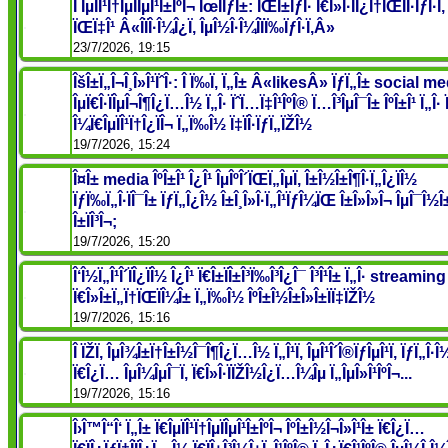
Î ÎµÏÎ¹Ï†ÎµÏÎµÎ¹Î±ÎºÎ¬ ÎœÎ­ÏƒÎ±: ÎŒÎ±ÏƒÎ· Ï€Î»Î·ÏÎ¿Ï†ÏŒÏÎ·ÏƒÎ·Ï‚
ÏŒÏ‡Î¹ Â«Î­ÏÎ·Î¼Î¿Ï‚ ÎµÎ½Î·Î¼Î­ÏÏ‰ÏƒÎ·Ï‚Â»
23/7/2026, 19:15
ÎšÎ±Ï„Î¬Î¸Î»Î¹ÏˆÎ·: Î Ï‰Ï‚ Ï„Î± Â«likesÂ» ÏƒÏ„Î± social m
ÎµÏ€Î·ÏÎµÎ¬Î¶Î¿Ï…Î½ Ï„Î· ÏˆÏ…Ï‡Î¹ÎºÎ® Ï…Î³ÎµÎ¯Î± ÎºÎ±Î¹ Ï„Î·
Î¼Ï€ÎµÏÎ¹Ï†Î¿ÏÎ¬ Ï„Ï‰Î½ Ï‡ÏÎ·ÏƒÏ„ÏŽÎ½
19/7/2026, 15:24
Î¤Î± media ÎºÎ±Î¹ Î¿Î¹ ÎµÎºÎ´ÏŒÏ„ÎµÏ‚ Î±Î½Î±Î¶Î·Ï„Î¿ÏÎ½
ÏƒÏ‰Ï„Î·ÏÎ¯Î± ÏƒÏ„Î¿Î½ Î±Î¸Î»Î·Ï„Î¹ÏƒÎ¼ÏŒ Î±Î»Î»Î¬ ÎµÎ¯Î½Î
Î±ÏÎ³Î¬;
19/7/2026, 15:20
Î‘Î½Ï„Î¹Î´ÏÎ¿ÏÎ½ Î¿Î¹ Ï€Î±ÏÎ±Î³Ï‰Î³Î¿Î¯ Î³Î¹Î± Ï„Î· streaming
Ï€Î»Î±Ï„Ï†ÏŒÏÎ¼Î± Ï„Ï‰Î½ ÎºÎ±Î½Î±Î»Î±ÏÏ‡ÏŽÎ½
19/7/2026, 15:16
Î ÏŽÏ‚ ÎµÎ¾Î±Ï†Î±Î½Î¯Î¶Î¿Ï…Î½ Ï„Î¹Ï‚ ÎµÎ¹Î´Î®ÏƒÎµÎ¹Ï‚ ÏƒÏ„Î·Î½
Ï€Î¿Ï… ÎµÎ¼ÎµÎ¯Ï‚ Ï€Î»Î·ÏÏŽÎ½Î¿Ï…Î¼Îµ Ï„ÎµÎ»Î¹ÎºÎ¬...
19/7/2026, 15:16
Î›Î™Î“Î‘ Ï„Î± Ï€ÎµÏÎ¹Ï†ÎµÏÎµÎ¹Î±ÎºÎ¬ ÎºÎ±Î½Î¬Î»Î¹Î± Ï€Î¿Ï…