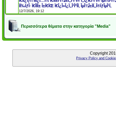
Ï€ÏÎ¿ÏƒÏ†Î­ÏÎ¿Ï…Î½ Ï€ÏÎ±Î³Î¼Î±Ï„Î¹ÎºÎ® Ï„Î¿Ï€Î¹ÎºÎ® ÎµÎ½Î·Î¼
ÏÏ‰ÏƒÎ· Ï€Î­ÏÎ± Î±Ï€ÏŒ Ï€Î¿Î»Î¿Ï„Î¹ÎºÎ­Ï‚ ÎµÎ¾Î±ÏÏ„Î®ÏƒÎµÎ¹Ï‚
12/7/2026, 19:12
Περισσότερα θέματα στην κατηγορία "Media"
Copyright 201
Privacy Policy and Cookie