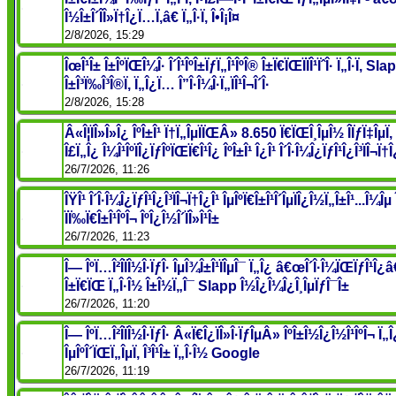
Î½Î±Î´Î­Î»Ï†Î¿Ï…Ï‚â€ Ï„Î·Ï‚ Î•Î¡Î¤
2/8/2026, 15:29
ÎœÎ¹Î± Î±ÎºÏŒÎ¼Î· Î´Î¹ÎºÎ±ÏƒÏ„Î¹ÎºÎ® Î±Ï€ÏŒÏÏÎ¹ÏˆÎ· Ï„Î·Ï‚ Sla
Î±Î³Ï‰Î³Î®Ï‚ Ï„Î¿Ï… Î”Î·Î¼Î·Ï„ÏÎ¹Î¬Î´Î·
2/8/2026, 15:28
Â«Î¦ÏÎ»Î»Î¿ ÎºÎ±Î¹ Ï†Ï„ÎµÏÏŒÂ» 8.650 Ï€ÏŒÎ¸ÎµÎ½ Î­ÏƒÏ‡ÎµÏ
Î£Ï„Î¿ Î¼Î¹ÎºÏÎ¿ÏƒÎºÏŒÏ€Î¹Î¿ ÎºÎ±Î¹ Î¿Î¹ Î´Î·Î¼Î¿ÏƒÎ¹Î¿Î³ÏÎ¬Ï†Î
26/7/2026, 11:26
ÎŸÎ¹ Î´Î·Î¼Î¿ÏƒÎ¹Î¿Î³ÏÎ¬Ï†Î¿Î¹ ÎµÎºÏ€Î±Î¹Î´ÎµÏÎ¿Î½Ï„Î±Î¹...Î¼Î
ÏÏ‰Ï€Î±Î¹ÎºÎ¬ ÎºÎ¿Î½Î´ÏÎ»Î¹Î±
26/7/2026, 11:23
Î— ÎºÏ…Î²Î­ÏÎ½Î·ÏƒÎ· ÎµÎ¾Î±Î¹ÏÎµÎ¯ Ï„Î¿ â€œÎ´Î·Î¼ÏŒÏƒÎ¹Î¿â€
Î±Ï€ÏŒ Ï„Î·Î½ Î±Î½Ï„Î¯ Slapp Î½Î¿Î¼Î¿Î¸ÎµÏƒÎ¯Î±
26/7/2026, 11:20
Î— ÎºÏ…Î²Î­ÏÎ½Î·ÏƒÎ· Â«Ï€Î¿ÏÎ»Î·ÏƒÎµÂ» ÎºÎ±Î½Î¿Î½Î¹ÎºÎ¬ Ï„
ÎµÎºÎ´ÏŒÏ„ÎµÏ‚ Î³Î¹Î± Ï„Î·Î½ Google
26/7/2026, 11:19