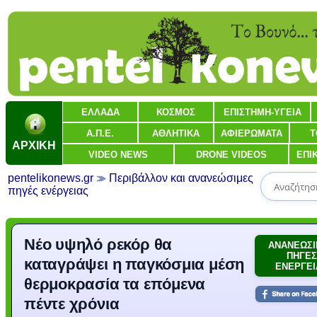
ΕΛΛΑΔΑ
ΚΟΣΜΟΣ
ΕΠΙΣΤΗΜΗ-ΥΓΕΙΑ
Α.Π.Ε.
ΑΘΛΗΤΙΚΑ
ΑΦΙΕΡΩΜΑΤΑ
Τ
ΑΡΧΙΚΗ
VIDEO NEWS
DRONE VIDEOS
ΕΠΙ
pentelikonews.gr
Περιβάλλον και ανανεώσιμες
πηγές ενέργειας
Νέο υψηλό ρεκόρ θα
ΑΝΑΝΕΩΣΙ
ΠΗΓΕΣ
καταγράψει η παγκόσμια μέση
ΕΝΕΡΓΕΙ
θερμοκρασία τα επόμενα
πέντε χρόνια