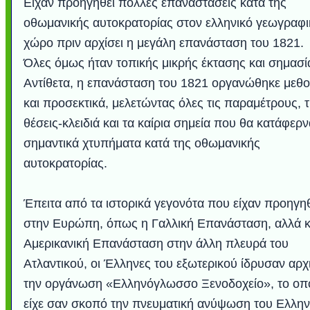
Είχαν προηγηθεί πολλές επαναστάσεις κατά της
οθωμανικής αυτοκρατορίας στον ελληνικό γεωγραφι
χώρο πριν αρχίσει η μεγάλη επανάσταση του 1821.
Όλες όμως ήταν τοπικής μικρής έκτασης και σημασί
Αντίθετα, η επανάσταση του 1821 οργανώθηκε μεθο
και προσεκτικά, μελετώντας όλες τις παραμέτρους, τ
θέσεις-κλειδιά και τα καίρια σημεία που θα κατάφερ
σημαντικά χτυπήματα κατά της οθωμανικής
αυτοκρατορίας.
Υποθαλάσσιο ποτ
Εντυπωσιακές φω
Μουσική από κιθάρ
Ο αέρας του μετρ
Η γάτα και το κο
Ταξίδι στο Duba
Συγκινητικό vide
Ο Κομήτης του 
Alesund: Μια π
Η νέα φωτογρα
Video: Εντυπ
Διεθνής Διαστ
Abbey, Ire
Ταϊτή
Σταθμός: Ο κόσμο
φωτίσει τη Γη πε
Νορβηγία που μοιά
Αθήνας από το Δ
λεοπάρδαλη αν
καταιγίδα απ
από καταρρ
στην Ανταρ
τα μαλλιά 
χορδέ
Έπειτα από τα ιστορικά γεγονότα που είχαν προηγη
το παράθυρό μου
που κάνει το γ
μωρό μπαμπ
κι απ' το φε
παραμυθέ
Interne
στην Ευρώπη, όπως η Γαλλική Επανάσταση, αλλά κ
Αμερικανική Επανάσταση στην άλλη πλευρά του
Ατλαντικού, οι Έλληνες του εξωτερικού ίδρυσαν αρχ
την οργάνωση «Ελληνόγλωσσο Ξενοδοχείο», το οπ
είχε σαν σκοπό την πνευματική ανύψωση του Ελλην