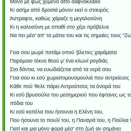
Μόνο με φως χυμένο από δαφνόκλαδο
Κι ασήμι από δροσιά μόνον εκεί ο σταυρός
Άστραφτε, καθώς χάραζε η μεγαλοσύνη
Κι η καλοσύνη με σπαθί στο χέρι πρόβελνε
Να πει μέσ' απ' τα μάτια του και τις σημαίες τους "Ζω
Γεια σου μωρέ ποτάμι οπού 'βλεπες χαράματα
Παρόμοιο τέκνο θεού μ' ένα κλωνί ρογδιάς
Στα δόντια, να ευωδιάζεται από τα νερά σου
Γεια σου κι εσύ χωριατομουσμουλιά που αντρείευες
Κάθε πού 'θελε πάρει Αντρούτσος τα όνειρά του
Κι εσύ βρυσούλα του μεσημεριού που έφτανες ως τ
πόδια του
Κι εσύ κοπέλα που ήσουνα η Ελένη του,
Που ήσουνα το πουλί του, η Παναγιά του, η Πούλια 
Γιατί και μια μόνο φορά μέσ' στη ζωή αν σημάνει