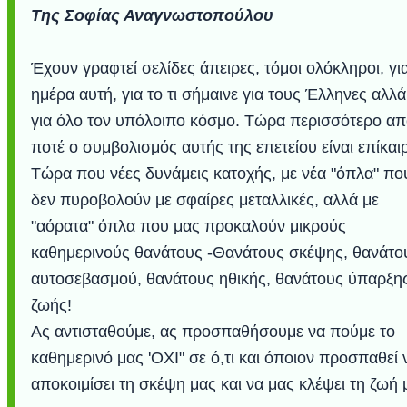
Της Σοφίας Αναγνωστοπούλου
Έχουν γραφτεί σελίδες άπειρες, τόμοι ολόκληροι, γι
ημέρα αυτή, για το τι σήμαινε για τους Έλληνες αλλά
για όλο τον υπόλοιπο κόσμο. Τώρα περισσότερο α
ποτέ ο συμβολισμός αυτής της επετείου είναι επίκαι
Τώρα που νέες δυνάμεις κατοχής, με νέα "όπλα" πο
δεν πυροβολούν με σφαίρες μεταλλικές, αλλά με
"αόρατα" όπλα που μας προκαλούν μικρούς
Υποθαλάσσιο ποτ
Εντυπωσιακές φω
Μουσική από κιθάρ
Ο αέρας του μετρ
Η γάτα και το κο
Ταξίδι στο Duba
Συγκινητικό vide
Ο Κομήτης του 
Alesund: Μια π
Η νέα φωτογρα
Video: Εντυπ
Διεθνής Διαστ
Abbey, Ire
Ταϊτή
καθημερινούς θανάτους -Θανάτους σκέψης, θανάτο
Σταθμός: Ο κόσμο
φωτίσει τη Γη πε
Νορβηγία που μοιά
Αθήνας από το Δ
λεοπάρδαλη αν
καταιγίδα απ
από καταρρ
στην Ανταρ
τα μαλλιά 
χορδέ
το παράθυρό μου
που κάνει το γ
μωρό μπαμπ
κι απ' το φε
παραμυθέ
αυτοσεβασμού, θανάτους ηθικής, θανάτους ύπαρξης
Interne
ζωής!
Ας αντισταθούμε, ας προσπαθήσουμε να πούμε το
καθημερινό μας 'ΟΧΙ" σε ό,τι και όποιον προσπαθεί 
αποκοιμίσει τη σκέψη μας και να μας κλέψει τη ζωή 