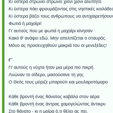
Κι ύστερα στρώνει στρώνει χιόνι χιόνι αλύπητο
Κι ύστερα πάει φρουμάζοντας στις νηστικές κοιλάδε
Κι ύστερα βάζει τους ανθρώπους να αντιχαιρετήσου
Φωτιά ή μαχαίρι!
Γι' αυτούς που με φωτιά η μαχαίρι κίνησαν
Κακό θ' ανάψει εδώ. Μην απελπίζεται ο σταυρός.
Μόνο ας προσευχηθούν μακριά του οι μενεξέδες!
Γ΄
Γι' αυτούς η νύχτα ήταν μια μέρα πιο πικρή
Λυώναν το σίδερο, μασούσανε τη γης
Ο Θεός τους μύριζε μπαρούτι και μουλαροτόμαρο
Κάθε βροντή ένας θάνατος καβάλα στον αέρα
Κάθε βροντή ένας άντρας χαμογελώντας άντικρυ
Στο θάνατο - κι η μοίρα ό,τι θέλει ας πει.