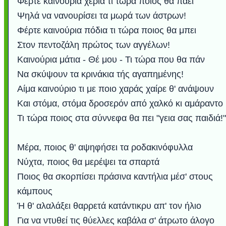
Φέρτε καινούρια χέρια τι τώρα ποιος θα πάει
Ψηλά να νανουρίσει τα μωρά των άστρων!
Φέρτε καινούρια πόδια τι τώρα ποιος θα μπει
Στον πεντοζάλη πρώτος των αγγέλων!
Καινούρια μάτια - Θέ μου - Τι τώρα που θα πάν
Να σκύψουν τα κρινάκια τής αγαπημένης!
Αίμα καινούριο τι με ποιο χαράς χαίρε θ' ανάψουν
Και στόμα, στόμα δροσερόν από χαλκό κι αμάραντο
Τι τώρα ποιος στα σύννεφα θα πει "γεια σας παιδιά!"
Μέρα, ποιος θ' αψηφήσει τα ροδακινόφυλλα
Νύχτα, ποιος θα μερέψει τα σπαρτά
Ποιος θα σκορπίσει πράσινα καντήλια μέσ' στoυς
κάμπους
Ή θ' αλαλάξει θαρρετά κατάντικρυ απ' τον ήλιο
Για να ντυθεί τις θύελλες καβάλα σ' άτρωτο άλογο