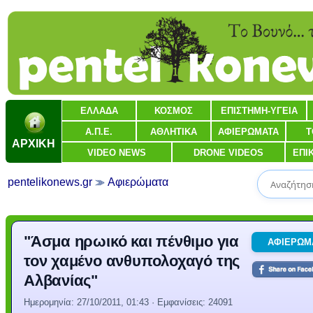
ΕΛΛΑΔΑ
ΚΟΣΜΟΣ
ΕΠΙΣΤΗΜΗ-ΥΓΕΙΑ
Α.Π.Ε.
ΑΘΛΗΤΙΚΑ
ΑΦΙΕΡΩΜΑΤΑ
Τ
ΑΡΧΙΚΗ
VIDEO NEWS
DRONE VIDEOS
ΕΠΙ
pentelikonews.gr
Αφιερώματα
"Άσμα ηρωικό και πένθιμο για
ΑΦΙΕΡΩΜ
τον χαμένο ανθυπολοχαγό της
Αλβανίας"
Ημερομηνία:
27/10/2011, 01:43
· Εμφανίσεις: 24091