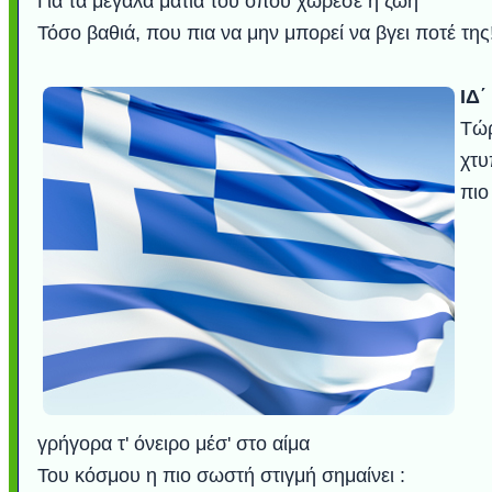
Για τα μεγάλα μάτια του όπου χώρεσε η ζωή
Τόσο βαθιά, που πια να μην μπορεί να βγει ποτέ της
ΙΔ΄
Τώ
χτυ
πιο
γρήγορα τ' όνειρο μέσ' στο αίμα
Του κόσμου η πιο σωστή στιγμή σημαίνει :