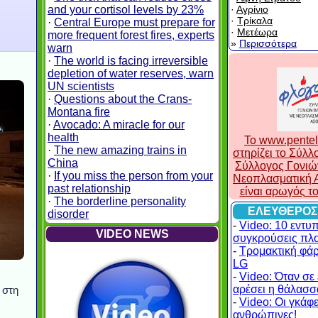
and your cortisol levels by 23%
·
Αγρίνιο
·
Τρίκαλα
·
Central Europe must prepare for
·
Μετέωρα
more frequent forest fires, experts
»
Περισσότερα
warn
·
The world is facing irreversible
depletion of water reserves, warn
UN scientists
·
Questions about the Crans-
Montana fire
·
Avocado: A miracle for our
health
To www.pentel
·
The new amazing trains in
στηρίζει το Σύλ
China
Σύλλογος Γονιώ
·
If you miss the person from your
Νεοπλασματική Α
past relationship
είναι αρωγός τ
·
The borderline personality
ΕΛΕΥΘΕΡΟΣ
disorder
-
Video: 10 εντυ
VIDEO NEWS
συγκρούσεις πλ
-
Τρομακτική φά
LG
-
Video: Όταν σε 
αρέσει η θάλασσα
 στη
-
Video: Οι γκάφες
ανθρώπινες!