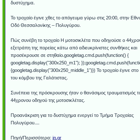
δυστύχημα.
Το τροχαίο έγινε χθες το απόγευμα γύρω στις 20:00, στην Εθν
Οδό Θεσσαλονίκης – Πολυγύρου.
Πώς συνέβη το τροχαίο Η μοτοσικλέτα που οδηγούσε ο 44χρο
εξετράπη της πορείας κάτω από αδιευκρίνιστες συνθήκες και
προσέκρουσε σε στηθαίο.googletag.cmd.push(function() {
googletag.display("300x250_m1"); });googletag.cmd.push(functi
{googletag.display("300x250_middle_1")}) Το τροχαίο έγινε στο
του κόμβου της Γαλάτιστας.
Υποθαλάσσιο ποτ
Εντυπωσιακές φω
Μουσική από κιθάρ
Ο αέρας του μετρ
Η γάτα και το κο
Ταξίδι στο Duba
Συγκινητικό vide
Ο Κομήτης του 
Alesund: Μια π
Η νέα φωτογρα
Video: Εντυπ
Διεθνής Διαστ
Abbey, Ire
Ταϊτή
Σταθμός: Ο κόσμο
φωτίσει τη Γη πε
Νορβηγία που μοιά
Αθήνας από το Δ
λεοπάρδαλη αν
καταιγίδα απ
από καταρρ
στην Ανταρ
τα μαλλιά 
χορδέ
Συνέπεια της πρόσκρουσης ήταν ο θανάσιμος τραυματισμός τ
το παράθυρό μου
που κάνει το γ
μωρό μπαμπ
κι απ' το φε
παραμυθέ
Interne
44χρονου οδηγού της μοτοσικλέτας.
Προανάκριση για το δυστύχημα ενεργεί το Τμήμα Τροχαίας
Πολυγύρου....
Πηγή/Περισσότερα:
in.gr