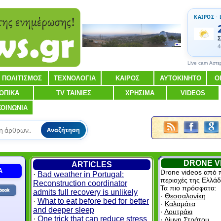
ΚΑΙΡΟΣ · 
Σ
4
Live cam Αστε
ΠΟΛΙΤΙΣΜΟΣ
ΤΕΧΝΟΛΟΓΙΑ
ΚΑΙΡΟΣ
ΑΥΤΟΚΙΝΗΤΟ
Ο
ΟΠΙΚΑ
TV ΤΑΙΝΙΕΣ
ΧΡΗΣΙΜΑ
VIDEOS
ΚΟΙΝΩΝΙΑ
Αναζήτηση
DRONE V
ARTICLES
Α
Drone videos από 
·
Bad weather in Portugal:
περιοχές της Ελλάδ
Reconstruction coordinator
Τα πιο πρόσφατα:
admits full recovery is unlikely
·
Θεσσαλονίκη
·
What to eat before bed for better
·
Καλαμάτα
and deeper sleep
·
Λουτράκι
·
One trick that can reduce stress
·
Λίμνη Στράτου