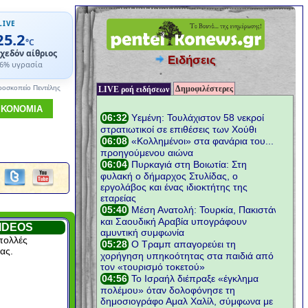
LIVE
25.2
°C
χεδόν αίθριος
Ειδήσεις
6% υγρασία
Δημοφιλέστερες
ροσκοπείο Πεντέλης
LIVE ροή ειδήσεων
ΙΚΟΝΟΜΙΑ
IDEOS
πολλές
ας.