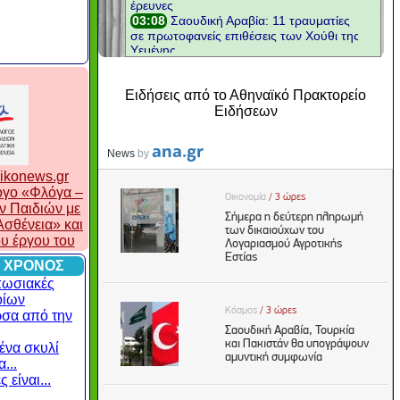
Ειδήσεις από το Αθηναϊκό Πρακτορείο
Ειδήσεων
ikonews.gr
λογο «Φλόγα –
ν Παιδιών με
σθένεια» και
ου έργου του
 ΧΡΟΝΟΣ
πωσιακές
οίων
ρσα από την
ένα σκυλί
...
 είναι...