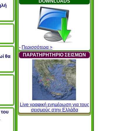
DOWNLOADS
ηλή
-
Περισσότερα >
ΠΑΡΑΤΗΡΗΤΗΡΙΟ ΣΕΙΣΜΩΝ
ωί θα
Live γραφική ενημέρωση για τους
σεισμούς στην Ελλάδα
 του
ς