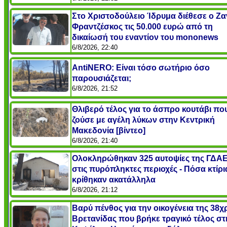
Στο Χριστοδούλειο Ίδρυμα διέθεσε ο Ζ
Φραντζέσκος τις 50.000 ευρώ από τη
δικαίωσή του εναντίον του mononews
6/8/2026, 22:40
AntiNERO: Είναι τόσο σωτήριο όσο
παρουσιάζεται;
6/8/2026, 21:52
Θλιβερό τέλος για το άσπρο κουτάβι πο
ζούσε με αγέλη λύκων στην Κεντρική
Μακεδονία [βίντεο]
6/8/2026, 21:40
Ολοκληρώθηκαν 325 αυτοψίες της ΓΔΑ
στις πυρόπληκτες περιοχές - Πόσα κτίρι
κρίθηκαν ακατάλληλα
6/8/2026, 21:12
Βαρύ πένθος για την οικογένεια της 38
Βρετανίδας που βρήκε τραγικό τέλος στ