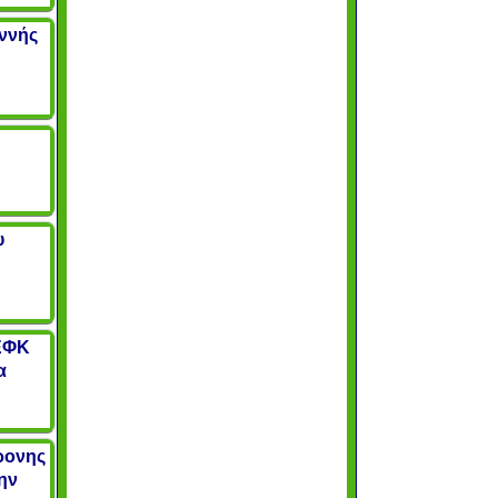
αννής
υ
ΕΦΚ
α
χρονης
ην