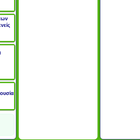
 των
νείς
α
πουσία