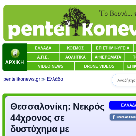
ΕΛΛΑΔΑ
ΚΟΣΜΟΣ
ΕΠΙΣΤΗΜΗ-ΥΓΕΙΑ
Α.Π.Ε.
ΑΘΛΗΤΙΚΑ
ΑΦΙΕΡΩΜΑΤΑ
Τ
ΑΡΧΙΚΗ
VIDEO NEWS
DRONE VIDEOS
ΕΠΙ
pentelikonews.gr
Ελλάδα
Θεσσαλονίκη: Νεκρός
ΕΛΛΑΔ
44χρονος σε
δυστύχημα με