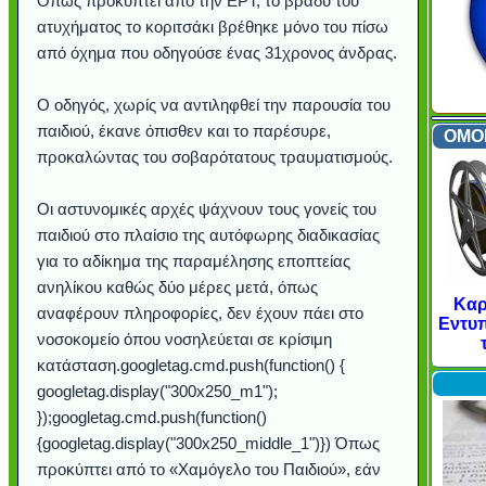
Όπως προκύπτει από την ΕΡΤ, το βράδυ του
ατυχήματος το κοριτσάκι βρέθηκε μόνο του πίσω
από όχημα που οδηγούσε ένας 31χρονος άνδρας.
Ο οδηγός, χωρίς να αντιληφθεί την παρουσία του
παιδιού, έκανε όπισθεν και το παρέσυρε,
ΟΜΟ
προκαλώντας του σοβαρότατους τραυματισμούς.
Οι αστυνομικές αρχές ψάχνουν τους γονείς του
παιδιού στο πλαίσιο της αυτόφωρης διαδικασίας
για το αδίκημα της παραμέλησης εποπτείας
ανηλίκου καθώς δύο μέρες μετά, όπως
Υποθαλάσσιο ποτάμι πάγου
Εντυπωσιακές φωτογραφίες
Μουσική από κιθάρα... με 27
Ο αέρας του μετρό φυσούσε
Η γάτα και το κοτοπουλάκι
Ταξίδι στο Dubai (video)
Συγκινητικό video: Όταν η
Ο Κομήτης του Αιώνα θα
Alesund: Μια πόλη στη
Η νέα φωτογραφία της
Video: Εντυπωσιακή
Διεθνής Διαστημικός
Abbey, Ireland
Ταϊτή
Καρ
Ac
αναφέρουν πληροφορίες, δεν έχουν πάει στο
Σταθμός: Ο κόσμος έξω από
φωτίσει τη Γη περισσότερο
Νορβηγία που μοιάζει με...
Αθήνας από το Διάστημα,
λεοπάρδαλη ανακάλυψε
καταιγίδα από ψηλά
από καταρράκτες
στην Ανταρκτική
τα μαλλιά της
χορδές
Εντυπ
νοσοκομείο όπου νοσηλεύεται σε κρίσιμη
το παράθυρό μου (video)
που κάνει το γύρο του
μωρό μπαμπουίνο
κι απ' το φεγγάρι!
παραμυθένια
Internet
κατάσταση.googletag.cmd.push(function() {
googletag.display("300x250_m1");
});googletag.cmd.push(function()
{googletag.display("300x250_middle_1")}) Όπως
προκύπτει από το «Χαμόγελο του Παιδιού», εάν