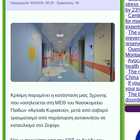
Ημερομηνία:
4/6/2026, 08:20
· Εμφανίσεις: 95
stress
by 23
·
Centr
for mor
expert
·
The w
irreve
reserv
·
Quest
Montan
·
Avoca
health
·
The n
China
·
If yo
your p
·
The b
Kρίσιμη παραμένει η κατάσταση μιας 3χρονης
disord
που νοσηλεύεται στη ΜΕΘ του Νοσοκομείου
Παίδων «Αγλαΐα Κυριακού», μετά από σοβαρό
τραυματισμό από παράσυρση αυτοκινήτου σε
καταυλισμό στο Ζεφύρι.