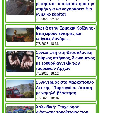
ρώτησε σε υποκατάστημα την
«τιμή» για να «αγοράσει» ένα
ανήλικο κορίτσι
7/8/2026, 22:32
Φωτιά στην Ερμακιά Κοζάνης -
Επιχειρούν εναέριες και
επίγειες δυνάμεις
7/8/2026, 18:36
Συνελήφθη στη Θεσσαλονίκη
Τούρκος υπήκοος, διωκόμενος
με ερυθρά αγγελία των
τουρκικών Αρχών
7/8/2026, 18:12
Συναγερμός στο Μαρκόπουλο
Αττικής - Πυρκαγιά σε έκταση
με χαμηλή βλάστηση
7/8/2026, 18:04
Χαλκιδική: Επιχείρηση
διάσωσης τουρίστριας που