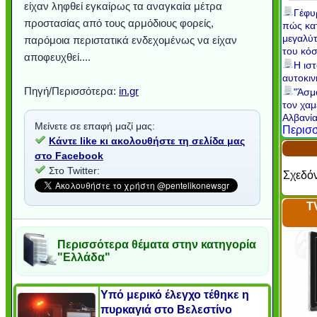
είχαν ληφθεί εγκαίρως τα αναγκαία μέτρα
Γέφυρ
προστασίας από τους αρμόδιους φορείς,
πώς κα
μεγαλύ
παρόμοια περιστατικά ενδεχομένως να είχαν
του κό
αποφευχθεί....
Η ιστ
αυτοκιν
Πηγή/Περισσότερα:
in.gr
"Άσμ
τον χα
Αλβανία
Μείνετε σε επαφή μαζί μας:
Περισσ
Κάντε like κι ακολουθήστε τη σελίδα μας
στο Facebook
Στο Twitter:
Σχεδόν
T
Περισσότερα θέματα στην κατηγορία
"Ελλάδα"
Υπό μερικό έλεγχο τέθηκε η
πυρκαγιά στο Βελεστίνο