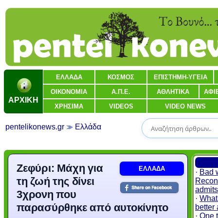
ΕΛΛΑΔΑ
ΚΟΣΜΟΣ
ΕΠΙΣΤΗΜΗ-ΥΓΕΙΑ
ΟΙΚΟΝΟΜΙΑ
Α.Π.Ε.
ΑΘΛΗΤΙΚΑ
ΑΦΙ
ΑΡΧΙΚΗ
ΧΡΗΣΙΜΑ
VIDEOS
VIDEO NEWS
pentelikonews.gr
Ελλάδα
Ζεφύρι: Μάχη για
ΕΛΛΑΔΑ
·
Bad w
τη ζωή της δίνει
Recons
admits 
3χρονη που
·
What 
παρασύρθηκε από αυτοκίνητο
better
·
One t