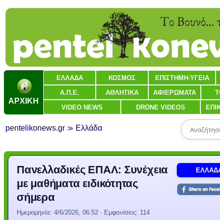
ΕΛΛΑΔΑ
ΚΟΣΜΟΣ
ΕΠΙΣΤΗΜΗ-ΥΓΕΙΑ
Α.Π.Ε.
ΑΘΛΗΤΙΚΑ
ΑΦΙΕΡΩΜΑΤΑ
Τ
ΑΡΧΙΚΗ
VIDEO NEWS
DRONE VIDEOS
ΕΠΙ
pentelikonews.gr
Ελλάδα
Πανελλαδικές ΕΠΑΛ: Συνέχεια
ΕΛΛΑΔ
με μαθήματα ειδικότητας
σήμερα
Ημερομηνία:
4/6/2026, 06:52
· Εμφανίσεις: 114