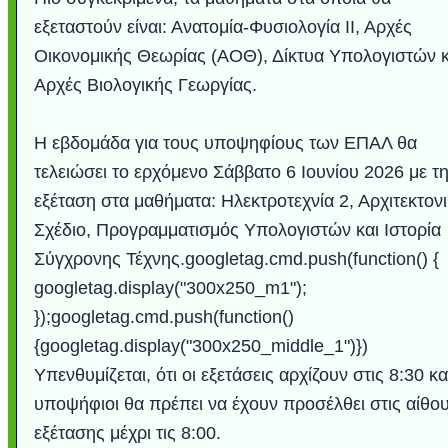
εξεταστούν είναι: Ανατομία-Φυσιολογία ΙΙ, Αρχές
Οικονομικής Θεωρίας (ΑΟΘ), Δίκτυα Υπολογιστών κ
Αρχές Βιολογικής Γεωργίας.
Η εβδομάδα για τους υποψηφίους των ΕΠΑΛ θα
τελειώσει το ερχόμενο Σάββατο 6 Ιουνίου 2026 με τ
εξέταση στα μαθήματα: Ηλεκτροτεχνία 2, Αρχιτεκτον
Σχέδιο, Προγραμματισμός Υπολογιστών και Ιστορία
Σύγχρονης Τέχνης.googletag.cmd.push(function() {
Υποθαλάσσιο ποτ
Εντυπωσιακές φω
Μουσική από κιθάρ
Ο αέρας του μετρ
Η γάτα και το κο
Ταξίδι στο Duba
Συγκινητικό vide
Ο Κομήτης του 
Alesund: Μια π
Η νέα φωτογρα
Video: Εντυπ
Διεθνής Διαστ
Abbey, Ire
Ταϊτή
Σταθμός: Ο κόσμο
φωτίσει τη Γη πε
Νορβηγία που μοιά
Αθήνας από το Δ
λεοπάρδαλη αν
καταιγίδα απ
από καταρρ
στην Ανταρ
τα μαλλιά 
χορδέ
googletag.display("300x250_m1");
το παράθυρό μου
που κάνει το γ
μωρό μπαμπ
κι απ' το φε
παραμυθέ
});googletag.cmd.push(function()
Interne
{googletag.display("300x250_middle_1")})
Υπενθυμίζεται, ότι οι εξετάσεις αρχίζουν στις 8:30 και
υποψήφιοι θα πρέπει να έχουν προσέλθει στις αίθο
εξέτασης μέχρι τις 8:00.