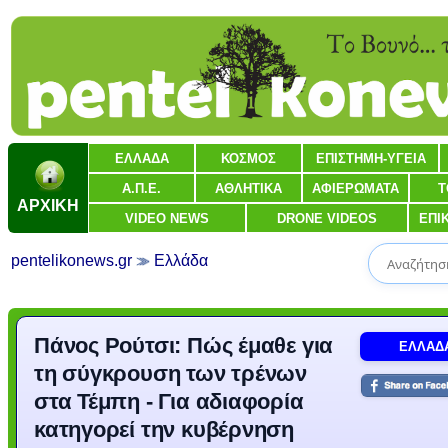
ΕΛΛΑΔΑ
ΚΟΣΜΟΣ
ΕΠΙΣΤΗΜΗ-ΥΓΕΙΑ
Α.Π.Ε.
ΑΘΛΗΤΙΚΑ
ΑΦΙΕΡΩΜΑΤΑ
Τ
ΑΡΧΙΚΗ
VIDEO NEWS
DRONE VIDEOS
ΕΠΙ
pentelikonews.gr
Ελλάδα
Πάνος Ρούτσι: Πώς έμαθε για
ΕΛΛΑΔ
τη σύγκρουση των τρένων
στα Τέμπη - Για αδιαφορία
κατηγορεί την κυβέρνηση