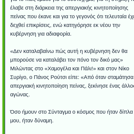
έλαβε στη διάρκεια της απεργιακής κινητοποίησης
πείνας που έκανε και για το γεγονός ότι τελευταία έχ
δεχθεί επικρίσεις, ενώ κατηγόρησε εκ νέου την
κυβέρνηση για αδιαφορία.
«Δεν καταλαβαίνω πώς αυτή η κυβέρνηση δεν θα
μπορούσε να καταλάβει τον πόνο τον δικό μας»
Μιλώντας στο «Χαμογέλα και Πάλι!» και στον Νίκο
Συρίγο, ο Πάνος Ρούτσι είπε: «Από όταν σταμάτησα
Υποθαλάσσιο ποτ
Εντυπωσιακές φω
Μουσική από κιθάρ
Η γάτα και το κο
Συγκινητικό vide
Ο Κομήτης του 
Alesund: Μια π
Η νέα φωτογρα
Video: Εντυπ
Abbey, Ire
Ταϊτή
φωτίσει τη Γη πε
Νορβηγία που μοιά
Αθήνας από το Δ
λεοπάρδαλη αν
καταιγίδα απ
από καταρρ
στην Ανταρ
χορδέ
απεργιακή κινητοποίηση πείνας, ξεκίνησε ένας άλλο
που κάνει το γ
μωρό μπαμπ
κι απ' το φε
παραμυθέ
αγώνας.
Interne
Όσο ήμουν στο Σύνταγμα ο κόσμος που ήταν δίπλα
μου, ήταν δύναμη.